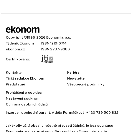
Copyright
©1996-2026
Economia, a.s.
Týdeník Ekonom
ISSN 1210-0714
ekonom.cz
ISSN 2787-9380
Certifikováno:
Kontakty
Kariéra
Tiráž redakce Ekonom
Newsletter
Předplatné
Všeobecné podmínky
Prohlášení o cookies
Nastavení soukromí
Ochrana osobních údajů
Inzerce
, obchodní garant:
Adéla Formáčková
,
+420 739 500 832
Jakékoliv užití obsahu, včetně převzetí článků, je bez souhlasu
Economia, a.s. zapovězeno. Bez souhlasu Economia, a.s. je