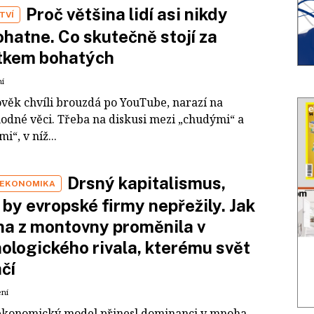
Proč většina lidí asi nikdy
TVÍ
hatne. Co skutečně stojí za
tkem bohatých
ní
ověk chvíli brouzdá po YouTube, narazí na
odné věci. Třeba na diskusi mezi „chudými“ a
i“, v níž...
Drsný kapitalismus,
 EKONOMIKA
 by evropské firmy nepřežily. Jak
na z montovny proměnila v
ologického rivala, kterému svět
čí
ení
ekonomický model přinesl dominanci v mnoha