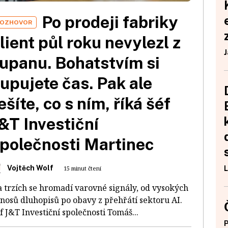
Po prodeji fabriky
OZHOVOR
lient půl roku nevylezl z
J
upanu. Bohatstvím si
upujete čas. Pak ale
ešíte, co s ním, říká šéf
&T Investiční
polečnosti Martinec
Vojtěch Wolf
15 minut čtení
L
 trzích se hromadí varovné signály, od vysokých
nosů dluhopisů po obavy z přehřátí sektoru AI.
f J&T Investiční společnosti Tomáš...
P