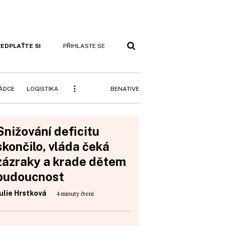
EDPLAŤTE SI
PŘIHLASTE SE
BENATIVE
RÁDCE
LOGISTIKA
Snižování deficitu
skončilo, vláda čeká
zázraky a krade dětem
budoucnost
ulie Hrstková
4 minuty čtení