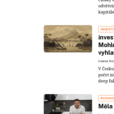
odvětvíc
kapitál
INVEST
inves
Mohlo
vyhla
6 minut čte
V Česku 
počet i
deep fak
ROZHO
Měla 