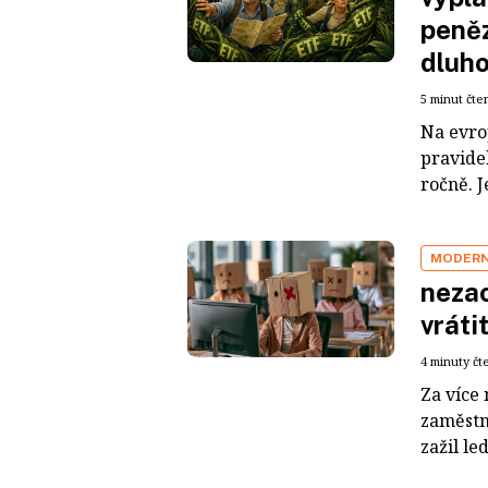
peněz
dluh
5 minut čte
Na evro
pravide
ročně. J
MODERNÍ
nezac
vráti
4 minuty čt
Za více 
zaměstn
zažil le