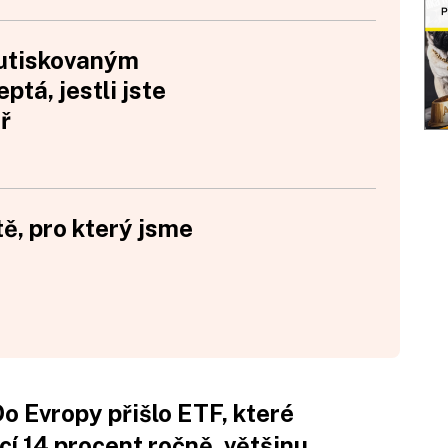
 utiskovaným
ptá, jestli jste
ř
tě, pro který jsme
o Evropy přišlo ETF, které
cí 14 procent ročně, většinu