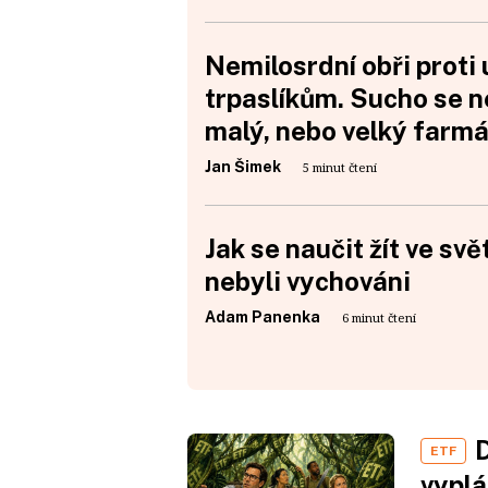
Nemilosrdní obři proti
trpaslíkům. Sucho se ne
malý, nebo velký farmá
Jan Šimek
5 minut čtení
Jak se naučit žít ve svě
nebyli vychováni
Adam Panenka
6 minut čtení
D
ETF
vyplá