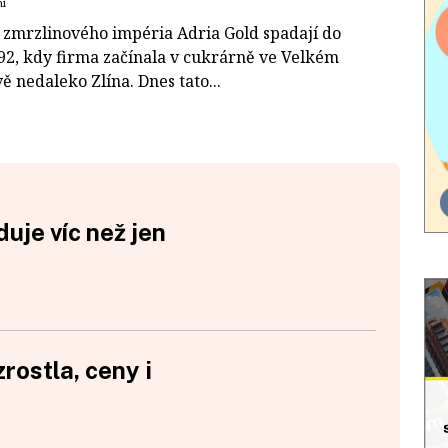
ní
 zmrzlinového impéria Adria Gold spadají do
92, kdy firma začínala v cukrárně ve Velkém
 nedaleko Zlína. Dnes tato...
duje víc než jen
rostla, ceny i