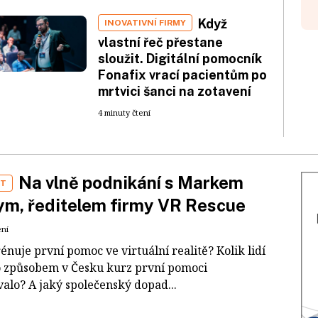
Když
INOVATIVNÍ FIRMY
vlastní řeč přestane
sloužit. Digitální pomocník
Fonafix vrací pacientům po
mrtvici šanci na zotavení
4 minuty čtení
Na vlně podnikání s Markem
ST
m, ředitelem firmy VR Rescue
ení
rénuje první pomoc ve virtuální realitě? Kolik lidí
o způsobem v Česku kurz první pomoci
valo? A jaký společenský dopad...