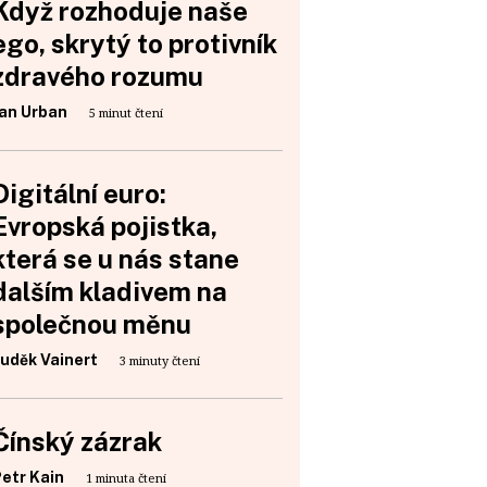
Když rozhoduje naše
ego, skrytý to protivník
zdravého rozumu
an Urban
5 minut čtení
Digitální euro:
Evropská pojistka,
která se u nás stane
dalším kladivem na
společnou měnu
uděk Vainert
3 minuty čtení
Čínský zázrak
etr Kain
1 minuta čtení