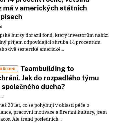
 má v amerických státních
opisech
ní
pské burzy dorazil fond, který investorům nabízí
lný příjem odpovídající zhruba 14 procentům
eho dvě sesterské americké...
Teambuilding to
 ŘÍZENÍ
hrání. Jak do rozpadlého týmu
t společného ducha?
ení
než 30 let, co se pohybuji v oblasti péče o
ance, pracovní motivace a firemní kultury, jsem
dacos. Ale trend posledních...