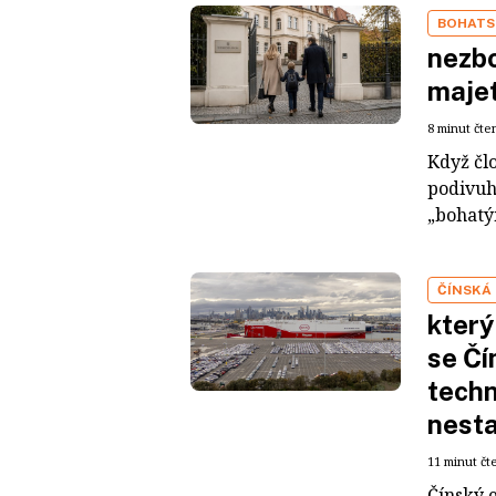
BOHATS
nezbo
maje
8 minut čte
Když čl
podivuh
„bohatým
ČÍNSKÁ
který
se Čí
techn
nesta
11 minut čt
Čínský 