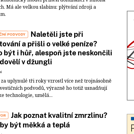
h. Má ale velkou slabinu: plýtvání zdroji a
em.
Naletěli jste při
IČNÍ PODVODY
tování a přišli o velké peníze?
 být i hůř, alespoň jste neskončili
dovělí v džungli
ní
za uplynulé tři roky vzrostl více než trojnásobně
nvestičních podvodů, výrazně ho totiž usnadňují
e technologie, umělá...
Jak poznat kvalitní zmrzlinu?
VOR
by být měkká a teplá