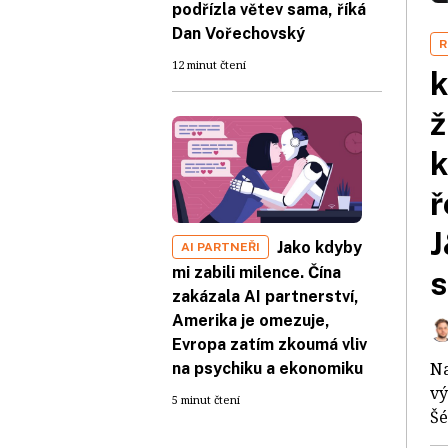
podřízla větev sama, říká
Dan Vořechovský
R
12 minut čtení
k
ž
k
ř
J
Jako kdyby
AI PARTNEŘI
mi zabili milence. Čína
s
zakázala AI partnerství,
Amerika je omezuje,
Evropa zatím zkoumá vliv
Na
na psychiku a ekonomiku
vý
5 minut čtení
Šé