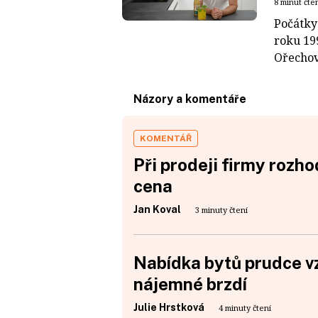
8 minut čte
Počátky
roku 19
Ořechově
Názory a komentáře
KOMENTÁŘ
Při prodeji firmy rozho
cena
Jan Koval
3 minuty čtení
Nabídka bytů prudce vz
nájemné brzdí
Julie Hrstková
4 minuty čtení