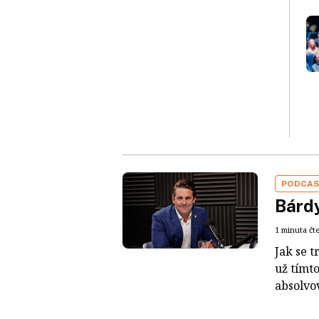
PODCA
Bárdy
1 minuta čt
Jak se t
už tímt
absolvo