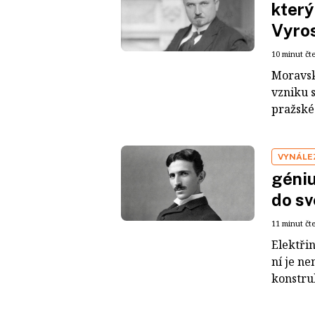
který
Vyros
10 minut čt
Moravsk
vzniku 
pražské 
VYNÁLE
géniu
do sv
11 minut čt
Elektřin
ní je ne
konstruk