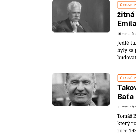
ČESKÉ 
žitná
Emila
10 minut čt
Jedlé t
byly za
budovat
ČESKÉ 
Takov
Baťa
11 minut čt
Tomáš Ba
který ro
roce 193