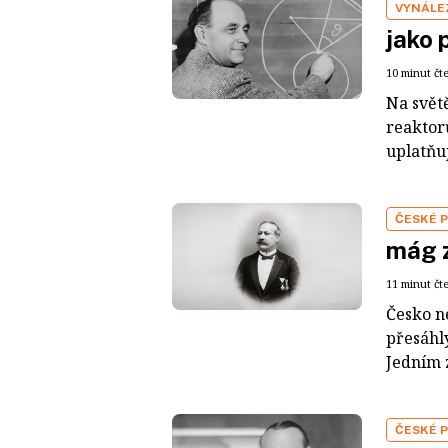
VYNÁLE
jako 
10 minut čt
Na svět
reaktor
uplatňu
ČESKÉ 
mág z
11 minut čt
Česko n
přesáhl
Jedním z
ČESKÉ 