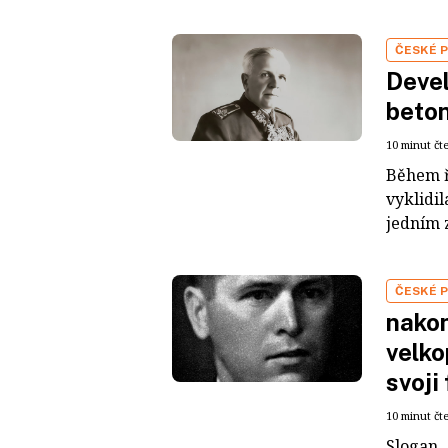
ČESKÉ 
Devel
beto
10 minut čt
Během ř
vyklidil
jedním 
ČESKÉ 
nako
velko
svoji
10 minut čt
Slogan 