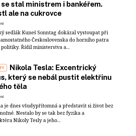
 se stal ministrem i bankéřem.
tl ale na cukrovce
ení
ý sedlák Kuneš Sonntag dokázal vystoupat při
samostatného Československa do horního patra
politiky. Řídil ministerstva a...
Nikola Tesla: Excentrický
ZY
s, který se nebál pustit elektřinu
ého těla
ení
a je dnes všudypřítomná a představit si život bez
možné. Nestalo by se tak bez fyzika a
téra Nikoly Tesly a jeho...