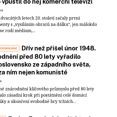
– vpustil do něj komerční televizi
ení
dvacátých letech 20. století začaly první
enty s „vysíláním obrazů na dálku“, jen málokdo
e se rodí médium,...
Dřív než přišel únor 1948.
PODNIKÁNÍ
dnění před 80 lety vyřadilo
slovensko ze západního světa,
 za ním nejen komunisté
ní
né znárodnění klíčového průmyslu před 80 lety
lo zásadní krok při postátnění celé domácí
ky a ukončení svobodné hry tržních...