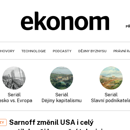
PŘ
HOVORY
TECHNOLOGIE
PODCASTY
DĚJINY BYZNYSU
PRÁVNÍ 
esko vs. Evropa
Dějiny kapitalismu
Slavní podnikatel
Sarnoff změnil USA i celý
ZY