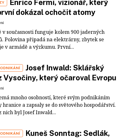
Enrico Fermi, vizionář, který
ZY
první dokázal ochočit atomy
ení
ě v současnosti funguje kolem 900 jaderných
ů. Polovina připadá na elektrárny, zbytek se
je v armádě a výzkumu. První...
Josef Inwald: Sklářský
PODNIKÁNÍ
 Vysočiny, který očaroval Evropu
ení
emá mnoho osobností, které svým podnikáním
y hranice a zapsaly se do světového hospodářství.
 nich byl Josef Inwald...
Kuneš Sonntag: Sedlák,
PODNIKÁNÍ