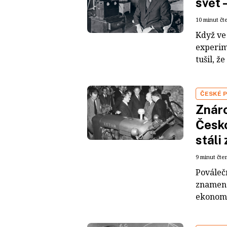
svět 
10 minut čt
Když ve 
experim
tušil, ž
ČESKÉ 
Znáro
Česko
stáli
9 minut čte
Pováleč
znamena
ekonomi