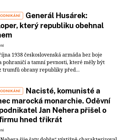
Generál Husárek:
PODNIKÁNÍ
oper, který republiku obehnal
nem
ení
íjna 1938 československá armáda bez boje
a pohraničí a tamní pevnosti, které měly být
z trumfů obrany republiky před...
Nacisté, komunisté a
PODNIKÁNÍ
nec marocká monarchie. Oděvní
podnikatel Jan Nehera přišel o
 firmu hned třikrát
ení
„Nehera šije šaty dobře“ výstižně charakterizoval