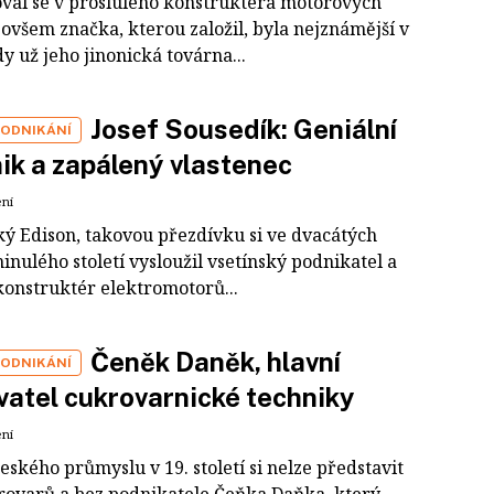
val se v proslulého konstruktéra motorových
 ovšem značka, kterou založil, byla nejznámější v
y už jeho jinonická továrna...
Josef Sousedík: Geniální
PODNIKÁNÍ
ik a zapálený vlastenec
ení
ý Edison, takovou přezdívku si ve dvacátých
inulého století vysloužil vsetínský podnikatel a
konstruktér elektromotorů...
Čeněk Daněk, hlavní
PODNIKÁNÍ
atel cukrovarnické techniky
ení
eského průmyslu v 19. století si nelze představit