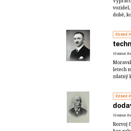
Vypraco
vozidel,
době, kd
ČESKÉ 
techn
10 minut čt
Moravsk
letech m
zdatný 
ČESKÉ 
dodav
10 minut čt
Rozvoj č