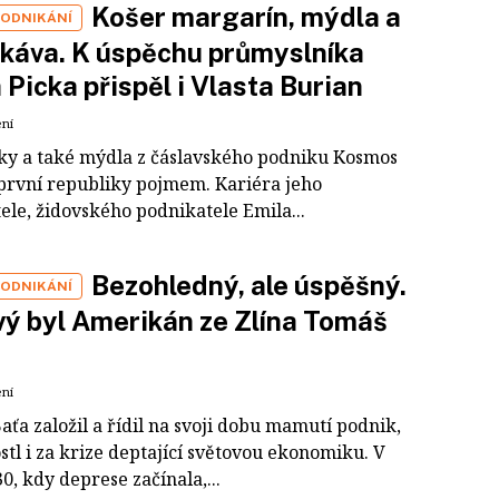
Košer margarín, mýdla a
PODNIKÁNÍ
 káva. K úspěchu průmyslníka
 Picka přispěl i Vlasta Burian
ení
uky a také mýdla z čáslavského podniku Kosmos
 první republiky pojmem. Kariéra jeho
ele, židovského podnikatele Emila...
Bezohledný, ale úspěšný.
PODNIKÁNÍ
ý byl Amerikán ze Zlína Tomáš
ení
ťa založil a řídil na svoji dobu mamutí podnik,
stl i za krize deptající světovou ekonomiku. V
0, kdy deprese začínala,...