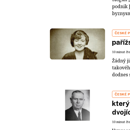
podnik 
byznysm
ČESKÉ 
paříž
10 minut čt
Žádný j
takovéh
dodnes s
ČESKÉ 
který
dvojí
10 minut čt