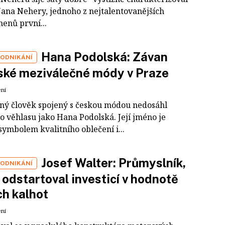
Jana Nehery, jednoho z nejtalentovanějších
enů první...
Hana Podolská: Závan
PODNIKÁNÍ
ské meziválečné módy v Praze
ení
iný člověk spojený s českou módou nedosáhl
o věhlasu jako Hana Podolská. Její jméno je
ymbolem kvalitního oblečení i...
Josef Walter: Průmyslník,
PODNIKÁNÍ
 odstartoval investicí v hodnotě
ch kalhot
ení