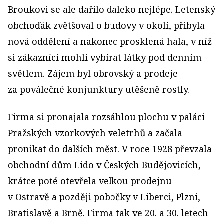
Broukovi se ale dařilo daleko nejlépe. Letenský
obchoďák zvětšoval o budovy v okolí, přibyla
nová oddělení a nakonec prosklená hala, v níž
si zákazníci mohli vybírat látky pod denním
světlem. Zájem byl obrovský a prodeje
za poválečné konjunktury utěšeně rostly.
Firma si pronajala rozsáhlou plochu v paláci
Pražských vzorkových veletrhů a začala
pronikat do dalších měst. V roce 1928 převzala
obchodní dům Lido v Českých Budějovicích,
krátce poté otevřela velkou prodejnu
v Ostravě a později pobočky v Liberci, Plzni,
Bratislavě a Brně. Firma tak ve 20. a 30. letech