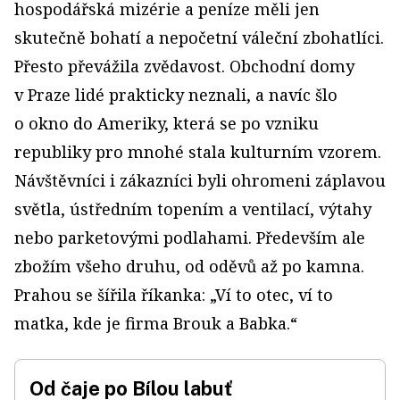
hospodářská mizérie a peníze měli jen
skutečně bohatí a nepočetní váleční zbohatlíci.
Přesto převážila zvědavost. Obchodní domy
v Praze lidé prakticky neznali, a navíc šlo
o okno do Ameriky, která se po vzniku
republiky pro mnohé stala kulturním vzorem.
Návštěvníci i zákazníci byli ohromeni záplavou
světla, ústředním topením a ventilací, výtahy
nebo parketovými podlahami. Především ale
zbožím všeho druhu, od oděvů až po kamna.
Prahou se šířila říkanka: „Ví to otec, ví to
matka, kde je firma Brouk a Babka.“
Od čaje po Bílou labuť