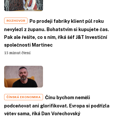
Po prodeji fabriky klient půl roku
ROZHOVOR
nevylezl z županu. Bohatstvím si kupujete čas.
Pak ale řešíte, co s ním, říká šéf J&T Investiční
společnosti Martinec
15 minut čtení
Čínu bychom neměli
ČÍNSKÁ EKONOMIKA
podceňovat ani glorifikovat. Evropa si podřízla
větev sama, říká Dan Vořechovský