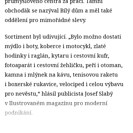
průmyslového centra za prací. Tamní
obchoďák se nazýval Bílý dům a měl také
oddělení pro mimořádné slevy.
Sortiment byl udivující. „Bylo možno dostati
mýdlo i boty, koberce i motocykl, zlaté
hodinky i raglán, kytaru i cestovní kufr,
fotoaparát i cestovní žehličku, peří i otoman,
kamna i mlýnek na kávu, tenisovou raketu
i boxerské rukavice, velociped i celou výbavu
pro nevěstu,“ hlásil publicista Josef Slabý
v Ilustrovaném magazínu pro moderní
podnikání.