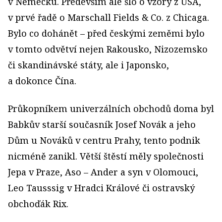
v Německu. Především ale šlo o vzory z USA,
v prvé řadě o Marschall Fields & Co. z Chicaga.
Bylo co dohánět – před českými zeměmi bylo
v tomto odvětví nejen Rakousko, Nizozemsko
či skandinávské státy, ale i Japonsko,
a dokonce Čína.
Průkopníkem univerzálních obchodů doma byl
Babkův starší současník Josef Novák a jeho
Dům u Nováků v centru Prahy, tento podnik
nicméně zanikl. Větší štěstí měly společnosti
Jepa v Praze, Aso – Ander a syn v Olomouci,
Leo Tausssig v Hradci Králové či ostravský
obchoďák Rix.