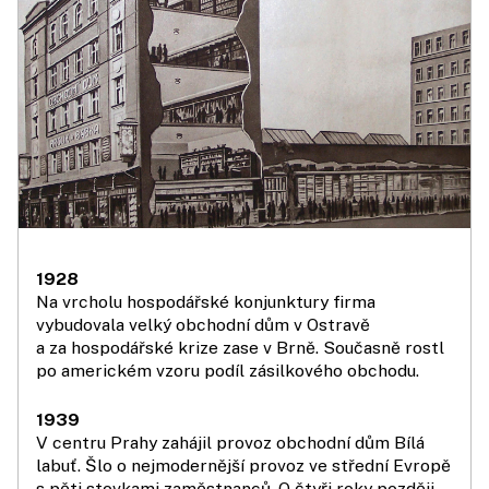
1928
Na vrcholu hospodářské konjunktury firma
vybudovala velký obchodní dům v Ostravě
a za hospodářské krize zase v Brně. Současně rostl
po americkém vzoru podíl zásilkového obchodu.
1939
V centru Prahy zahájil provoz obchodní dům Bílá
labuť. Šlo o nejmodernější provoz ve střední Evropě
s pěti stovkami zaměstnanců. O čtyři roky později