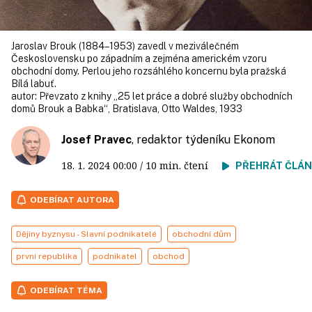
Jaroslav Brouk (1884–1953) zavedl v mezi­válečném
Československu po západním a zejména americkém vzoru
obchodní domy. Perlou jeho rozsáhlého koncernu byla pražská
Bílá labuť.
autor:
Převzato z knihy „25 let práce a dobré služby obchodních
domů Brouk a Babka“, Bratislava, Otto Waldes, 1933
Josef Pravec
, redaktor týdeníku Ekonom
18. 1. 2024
00:00
/ 10 min. čtení
PŘEHRÁT ČLÁ
ODEBÍRAT AUTORA
Dějiny byznysu - Slavní podnikatelé
obchodní dům
první republika
podnikatel
obchod
ODEBÍRAT TÉMA