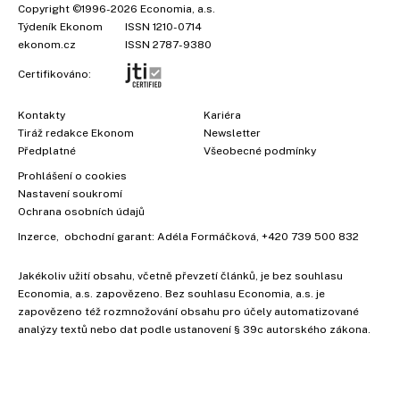
Copyright
©1996-2026
Economia, a.s.
Týdeník Ekonom
ISSN 1210-0714
ekonom.cz
ISSN 2787-9380
Certifikováno:
Kontakty
Kariéra
Tiráž redakce Ekonom
Newsletter
Předplatné
Všeobecné podmínky
Prohlášení o cookies
Nastavení soukromí
Ochrana osobních údajů
Inzerce
, obchodní garant:
Adéla Formáčková
,
+420 739 500 832
Jakékoliv užití obsahu, včetně převzetí článků, je bez souhlasu
Economia, a.s. zapovězeno. Bez souhlasu Economia, a.s. je
zapovězeno též rozmnožování obsahu pro účely automatizované
analýzy textů nebo dat podle ustanovení § 39c autorského zákona.