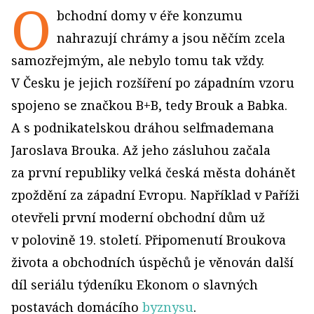
O
bchodní domy v éře konzumu
nahrazují chrámy a jsou něčím zcela
samozřejmým, ale nebylo tomu tak vždy.
V Česku je jejich rozšíření po západním vzoru
spojeno se značkou B+B, tedy Brouk a Babka.
A s podnikatelskou dráhou selfmademana
Jaroslava Brouka. Až jeho zásluhou začala
za první republiky velká česká města dohánět
zpoždění za západní Evropu. Například v Paříži
otevřeli první moderní obchodní dům už
v polovině 19. století. Připomenutí Broukova
života a obchodních úspěchů je věnován další
díl seriálu týdeníku Ekonom o slavných
postavách domácího
byznysu
.