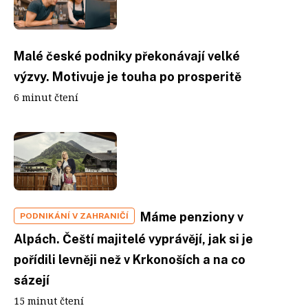
Malé české podniky překonávají velké
výzvy. Motivuje je touha po prosperitě
6 minut čtení
Máme penziony v
PODNIKÁNÍ V ZAHRANIČÍ
Alpách. Čeští majitelé vyprávějí, jak si je
pořídili levněji než v Krkonoších a na co
sázejí
15 minut čtení