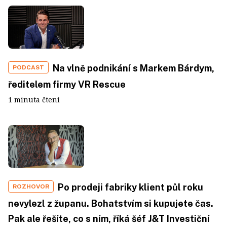
Na vlně podnikání s Markem Bárdym,
PODCAST
ředitelem firmy VR Rescue
1 minuta čtení
Po prodeji fabriky klient půl roku
ROZHOVOR
nevylezl z županu. Bohatstvím si kupujete čas.
Pak ale řešíte, co s ním, říká šéf J&T Investiční