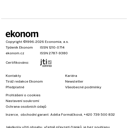
Copyright
©1996-2026
Economia, a.s.
Týdeník Ekonom
ISSN 1210-0714
ekonom.cz
ISSN 2787-9380
Certifikováno:
Kontakty
Kariéra
Tiráž redakce Ekonom
Newsletter
Předplatné
Všeobecné podmínky
Prohlášení o cookies
Nastavení soukromí
Ochrana osobních údajů
Inzerce
, obchodní garant:
Adéla Formáčková
,
+420 739 500 832
Jakékoliv užití obsahu, včetně převzetí článků, je bez souhlasu