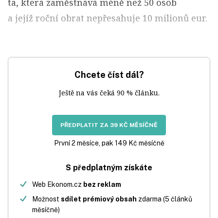
ta, která zaměstnává méně než 50 osob
a jejíž roční obrat nepřesahuje 10 milionů eur.
Chcete číst dál?
Ještě na vás čeká 90 % článku.
PŘEDPLATIT ZA 39 KČ MĚSÍČNĚ
První 2 měsíce, pak 149 Kč měsíčně
S předplatným získáte
Web Ekonom.cz
bez reklam
Možnost
sdílet prémiový obsah
zdarma (5 článků
měsíčně)