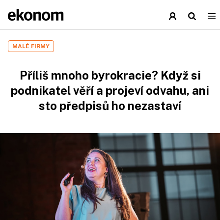
MALÉ FIRMY
Příliš mnoho byrokracie? Když si
podnikatel věří a projeví odvahu, ani
sto předpisů ho nezastaví