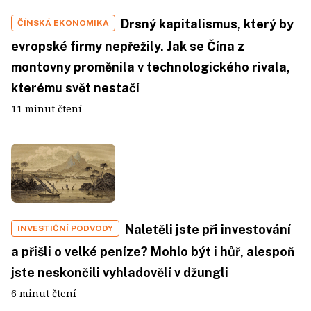
Drsný kapitalismus, který by
ČÍNSKÁ EKONOMIKA
evropské firmy nepřežily. Jak se Čína z
montovny proměnila v technologického rivala,
kterému svět nestačí
11 minut čtení
Naletěli jste při investování
INVESTIČNÍ PODVODY
a přišli o velké peníze? Mohlo být i hůř, alespoň
jste neskončili vyhladovělí v džungli
6 minut čtení