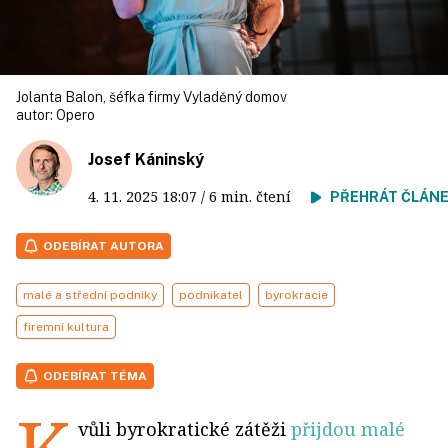
Jolanta Balon, šéfka firmy Vyladěný domov
autor:
Opero
Josef Káninský
4. 11. 2025
18:07
/ 6 min. čtení
PŘEHRÁT ČLÁN
ODEBÍRAT AUTORA
malé a střední podniky
podnikatel
byrokracie
firemní kultura
ODEBÍRAT TÉMA
vůli byrokratické zátěži
přijdou malé