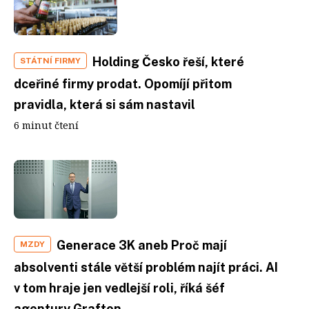
Holding Česko řeší, které
STÁTNÍ FIRMY
dceřiné firmy prodat. Opomíjí přitom
pravidla, která si sám nastavil
6 minut čtení
Generace 3K aneb Proč mají
MZDY
absolventi stále větší problém najít práci. AI
v tom hraje jen vedlejší roli, říká šéf
agentury Grafton