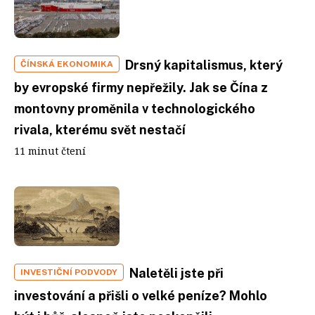
Drsný kapitalismus, který
ČÍNSKÁ EKONOMIKA
by evropské firmy nepřežily. Jak se Čína z
montovny proměnila v technologického
rivala, kterému svět nestačí
11 minut čtení
Naletěli jste při
INVESTIČNÍ PODVODY
investování a přišli o velké peníze? Mohlo