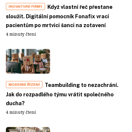
Když vlastní řeč přestane
INOVATIVNÍ FIRMY
sloužit. Digitální pomocník Fonafix vrací
pacientům po mrtvici šanci na zotavení
4 minuty čtení
Teambuilding to nezachrání.
MODERNÍ ŘÍZENÍ
Jak do rozpadlého týmu vrátit společného
ducha?
4 minuty čtení