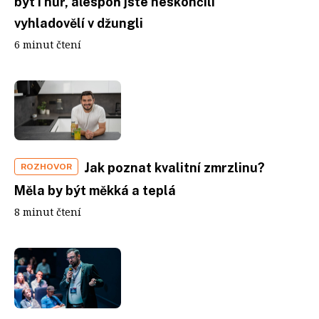
být i hůř, alespoň jste neskončili
vyhladovělí v džungli
6 minut čtení
Jak poznat kvalitní zmrzlinu?
ROZHOVOR
Měla by být měkká a teplá
8 minut čtení