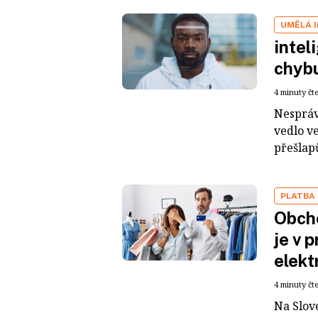
UMĚLÁ 
intel
chybu
4 minuty čt
Nespráv
vedlo v
přešlapů
PLATBA
Obcho
je v 
elekt
4 minuty čt
Na Slov