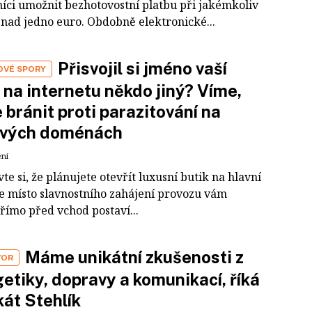
íci umožnit bezhotovostní platbu při jakémkoliv
nad jedno euro. Obdobně elektronické...
Přisvojil si jméno vaší
VÉ SPORY
 na internetu někdo jiný? Víme,
e bránit proti parazitování na
vých doménách
ení
te si, že plánujete otevřít luxusní butik na hlavní
ale místo slavnostního zahájení provozu vám
římo před vchod postaví...
Máme unikátní zkušenosti z
VOR
etiky, dopravy a komunikací, říká
át Stehlík