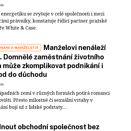
ení
energetiku se zvyšuje v celé společnosti i mezi
cími právníky, konstatuje řídící partner pražské
ře White & Case.
Manželovi nenáleží
NÁNÍ A MANŽELSTVÍ
 Domnělé zaměstnání životního
 může zkomplikovat podnikání i
od do důchodu
ení
ápadních zemí v různých formách potírá romanci
višti. Přesto milostné či sexuální vztahy v
ní bují už z lidské podstaty....
nout obchodní společnost bez