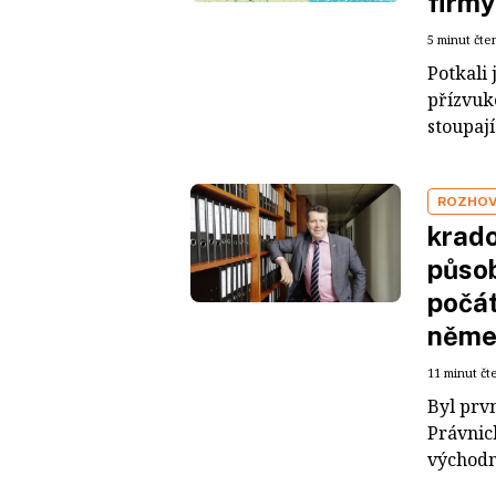
firmy
5 minut čte
Potkali 
přízvuk
stoupají
ROZHO
krado
působ
počát
něme
11 minut čt
Byl prv
Právnic
východní