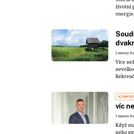
životní 
energie,
Soudn
dvak
3 minuty čt
Více než
nevelko
Rekreačn
KOMEN
víc n
3 minuty čt
Když ma
nebo st