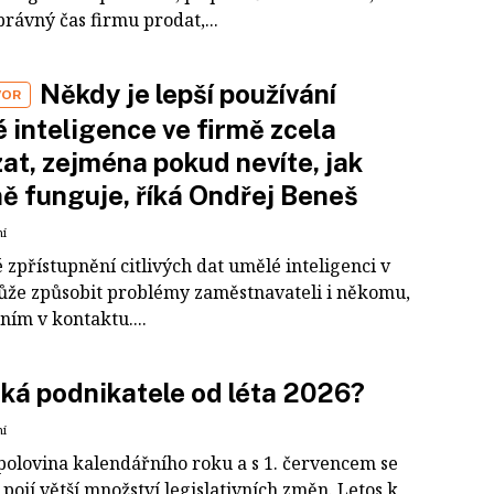
právný čas firmu prodat,...
Někdy je lepší používání
VOR
 inteligence ve firmě zcela
at, zejména pokud nevíte, jak
ě funguje, říká Ondřej Beneš
ní
zpřístupnění citlivých dat umělé inteligenci v
ůže způsobit problémy zaměstnavateli i někomu,
 ním v kontaktu....
ká podnikatele od léta 2026?
ní
 polovina kalendářního roku a s 1. červencem se
pojí větší množství legislativních změn. Letos k