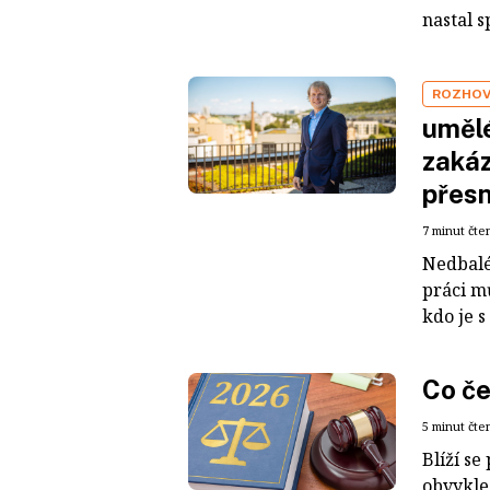
nastal s
ROZHO
umělé
zakáz
přesn
7 minut čte
Nedbalé 
práci m
kdo je s
Co če
5 minut čte
Blíží se
obvykle 