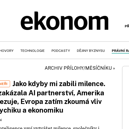
PŘ
HOVORY
TECHNOLOGIE
PODCASTY
DĚJINY BYZNYSU
PRÁVNÍ 
ARCHIV PŘÍLOHY/MĚSÍČNÍKU »
Jako kdyby mi zabili milence.
NEŘI
zakázala AI partnerství, Amerika
ezuje, Evropa zatím zkoumá vliv
ychiku a ekonomiku
ní
nteligence umí vytvářet milence, společníky i