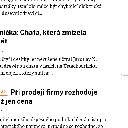
parťáky. Daní ale může být chybějící elektrická
 duševní zdraví či...
ička: Chata, která zmizela
rát
ení
 čtyři desítky let nerušeně užíval Jaroslav N.
u dřevěnou chatu v lesích na Ústeckoorlicku.
í objekt, který stál na...
Při prodeji firmy rozhoduje
TÁŘ
ež jen cena
ení
jitel menšího úspěšného podniku hledá nástupce
rategického partnera, případně se rozhodne, že