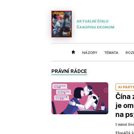
AKTUÁLNÍ ČÍSLO
ČASOPISU EKONOM
NÁZORY
TÉMATA
ROZ
PRÁVNÍ RÁDCE
AI PART
Čína 
je om
na ps
5 minut čte
Umělá i