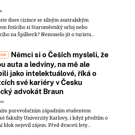
ní
jste dnes cizince se silným australským
em fotícího si Staroměstský orloj nebo
cího na Špilberk? Nemuselo jít o turistu...
Němci si o Češích mysleli, že
VOR
u auta a ledviny, na mě ale
ili jako intelektuálové, říká o
cích své kariéry v Česku
cký advokát Braun
ení
ním porevolučním západním studentem
ké fakulty Univerzity Karlovy, i když předtím o
 blok nejevil zájem. Před dvaceti lety...