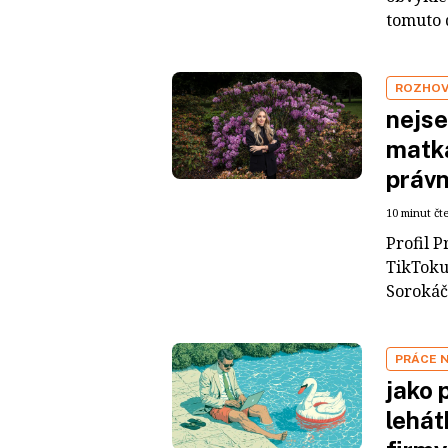
tomuto d
ROZHO
nejse
matka
právn
10 minut čt
Profil 
TikToku
Sorokáčo
PRÁCE 
jako 
lehát