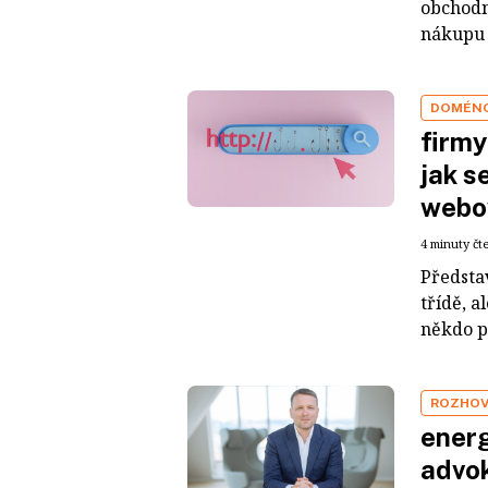
obchodn
nákupu 
DOMÉNO
firmy
jak s
webo
4 minuty čt
Představ
třídě, 
někdo p
ROZHO
energ
advok