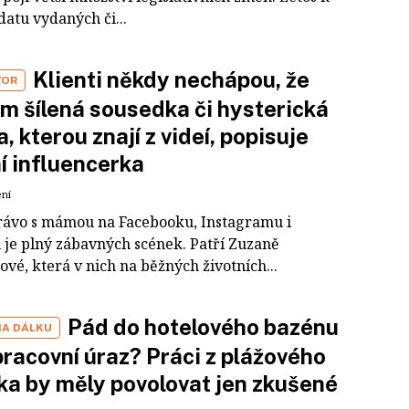
atu vydaných či...
Klienti někdy nechápou, že
VOR
m šílená sousedka či hysterická
, kterou znají z videí, popisuje
í influencerka
ení
Právo s mámou na Facebooku, Instagramu i
 je plný zábavných scének. Patří Zuzaně
vé, která v nich na běžných životních...
Pád do hotelového bazénu
NA DÁLKU
pracovní úraz? Práci z plážového
ka by měly povolovat jen zkušené