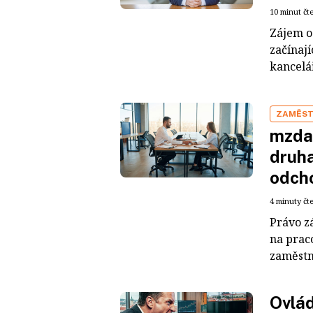
10 minut čt
Zájem o 
začínají
kancelá
ZAMĚST
mzda.
druha
odch
4 minuty čt
Právo z
na praco
zaměstná
Ovlád