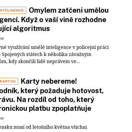
Omylem zatčeni umělou
INTELIGENCE
igencí. Když o vaší vině rozhodne
jící algoritmus
ení
né využívání umělé inteligence v policejní práci
e Spojených státech k několika závažným
m, kdy skončili lidé neprávem ve...
Karty nebereme!
 KARTOU
dník, který požaduje hotovost,
právu. Na rozdíl od toho, který
ronickou platbu zpoplatňuje
ení
ensku musí od letošního května všichni