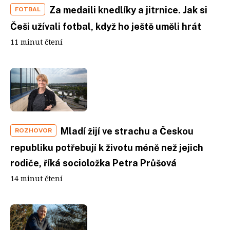
Za medaili knedlíky a jitrnice. Jak si
FOTBAL
Češi užívali fotbal, když ho ještě uměli hrát
11 minut čtení
Mladí žijí ve strachu a Českou
ROZHOVOR
republiku potřebují k životu méně než jejich
rodiče, říká socioložka Petra Průšová
14 minut čtení