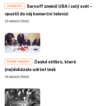
Sarnoff změnil USA i celý svět –
VYNÁLEZY
vpustil do něj komerční televizi
10 minut čtení
České stříbro, které
ČESKÉ ZNAČKY
(ne)dokázalo udržet lesk
10 minut čtení