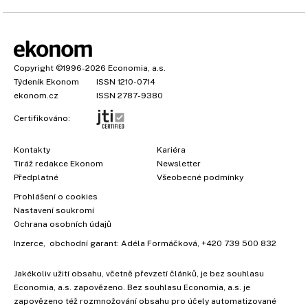
Copyright
©1996-2026
Economia, a.s.
Týdeník Ekonom
ISSN 1210-0714
ekonom.cz
ISSN 2787-9380
Certifikováno:
Kontakty
Kariéra
Tiráž redakce Ekonom
Newsletter
Předplatné
Všeobecné podmínky
Prohlášení o cookies
Nastavení soukromí
Ochrana osobních údajů
Inzerce
, obchodní garant:
Adéla Formáčková
,
+420 739 500 832
Jakékoliv užití obsahu, včetně převzetí článků, je bez souhlasu
Economia, a.s. zapovězeno. Bez souhlasu Economia, a.s. je
zapovězeno též rozmnožování obsahu pro účely automatizované