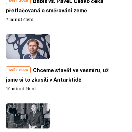
Babiš vs. Pavel. Česko čeká
SVĚT 2026
přetlačovaná o směřování země
7 minut čtení
Chceme stavět ve vesmíru, už
SVĚT 2026
jsme si to zkusili v Antarktidě
10 minut čtení