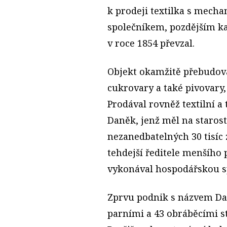
k prodeji textilka s mecha
společníkem, pozdějším ka
v roce 1854 převzal.
Objekt okamžitě přebudova
cukrovary a také pivovary, 
Prodával rovněž textilní a
Daněk, jenž měl na starost
nezanedbatelných 30 tisíc 
tehdejší ředitele menšího 
vykonával hospodářskou spr
Zprvu podnik s názvem Da
parními a 43 obrá­běcími st