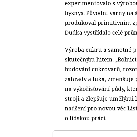
experimentovalo s výrobou
byznys. Původní varny na š
produkoval primitivním zp
Dudka vystřídalo celé prů
Výroba cukru a samotné pě
skutečným hitem. „Rolnic
budování cukrovarů, rozor
zahrady a luka, zmenšuje p
na vykořisťování půdy, kt
stroji a zlepšuje umělými 
nadšení pro novou věc Lis
o lidskou práci.