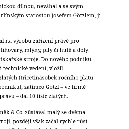
nickou dílnou, neváhal a se svým
rlínským starostou Josefem Götzlem, ji
l na výrobu zařízení právě pro
lihovary, mlýny, pily či hutě a doly.
 tiskařské stroje. Do nového podniku
i technické vedení, vložil
zlatých (třicetinásobek ročního platu
podniku), zatímco Götzl – ve firmě
ávu – dal 10 tisíc zlatých.
něk & Co. zůstával malý se dvěma
roji, později však začal rychle růst.