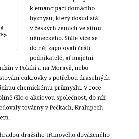
k emancipaci domácího
byznysu, který dosud stál
v českých zemích ve stínu
il
zky.
německého. Stále více se
do něj zapojovali čeští
podnikatelé, ať majetní
 nížin v Polabí a na Moravě, nebo
ěstování cukrovky s potřebou draselných
mácímu chemickému průmyslu. V roce
líně (šlo o akciovou společnost, do níž
sledovaly továrny v Pečkách, Kralupech
bem.
áhradou dražšího třtinového dováženého