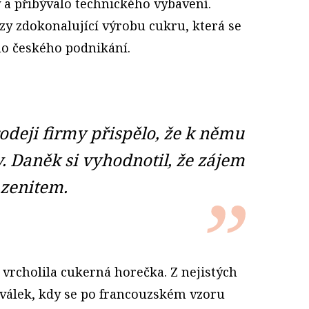
y a přibývalo technického vybavení.
zy zdokonalující výrobu cukru, která se
ho českého podnikání.
odeji firmy přispělo, že k němu
. Daněk si vyhodnotil, že zájem
 zenitem.
iž vrcho­lila cukerná horečka. Z nejistých
válek, kdy se po francouzském vzoru