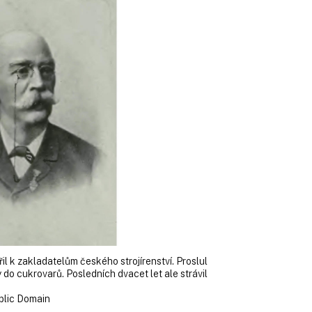
 k zakladatelům českého strojí­renství. Proslul
 do cukrovarů. Posledních dvacet let ale strávil
blic Domain