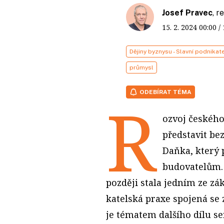
Josef Pravec
, 
15. 2. 2024
00:00
/
Dějiny byznysu - Slavní podnikat
průmysl
ODEBÍRAT TÉMA
R
ozvoj českého 
představit be
Daňka, který p
budovatelům. 
později stala jedním ze z
katelská praxe spojená se
je tématem dalšího dílu s