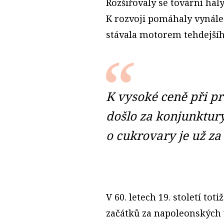
Rozšiřovaly se tovární hal
K rozvoji pomáhaly vynále
stávala motorem tehdejší
K vysoké ceně při pr
došlo za konjunktury
o cukrovary je už za
V 60. letech 19. století tot
začátků za napoleonských 