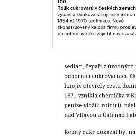
100
Tolik cukrovarů v českých zemích
vybavila Daňkova strojírna v letech
1854 až 1870 technikou. Nově
zkonstruovaný kalolis firmu proslav
po celém světě a zajistil nové zaká
sedláci, řepaři z úrodných
odborníci cukrovarníci. P
hnojiv otevřely cestu do
1871 vznikla chemička v Ko
peníze vložili rolníci), ná
nad Vltavou a Ústí nad La
Řepný cukr dokázal být n