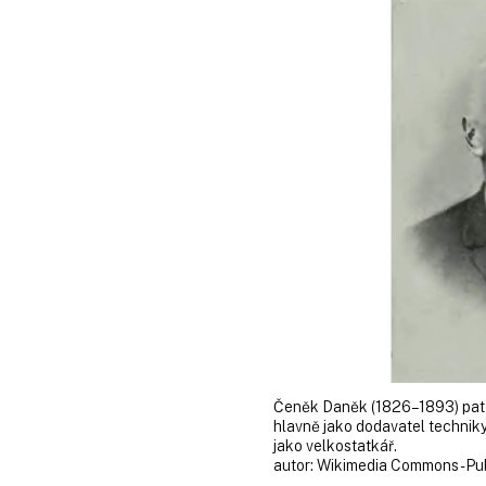
Čeněk Daněk (1826–1893) patřil
hlavně jako do­davatel techniky
jako velkostatkář.
autor:
Wikimedia Commons - Pu