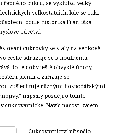
 řepného cukru, se vyklubal velký
lechtických velkostatcích, kde se cukr
ůsobem, podle historika Františka
myslové odvětví.
stování cukrovky se staly na venkově
tvo české sdružuje se k houfnému
ává do té doby ještě obvyklé úhory,
ěstění pícnin a zařizuje se
erou zušlechťuje různými hospodářskými
hnojivy,“ napsaly později o tomto
ty cukrovarnické. Navíc narostl zájem
Cukrovarnictví přispělo