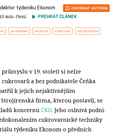
redaktor týdeníku Ekonom
ODEBÍRAT AUTORA
 10 min. čtení
PŘEHRÁT ČLÁNEK
elé
podnikání
historie
cukrovar
strojírenství
průmyslu v 19. století si nelze
z cukrovarů a bez podnikatele Čeňka
atřil k jejich nejaktivnějším
Strojírenská firma, kterou postavil, se
ákladů koncernu
ČKD
. Jeho oslnivá podni­
 zdokonalením cukrovarnické techniky
eriálu týdeníku Ekonom o předních