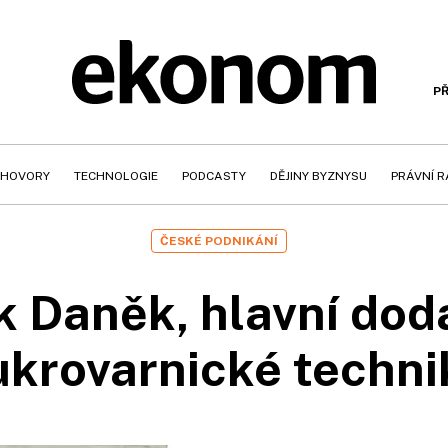
PŘ
HOVORY
TECHNOLOGIE
PODCASTY
DĚJINY BYZNYSU
PRÁVNÍ 
ČESKÉ PODNIKÁNÍ
 Daněk, hlavní dod
ukrovarnické techni