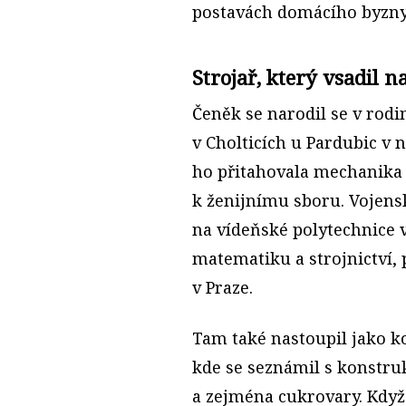
postavách domácího byzny
Strojař, který vsadil n
Čeněk se narodil se v rodi
v Cholticích u Pardubic v
ho přitahovala mechanika a
k ženijnímu sboru. Vojensk
na vídeňské polytechnice v
matematiku a strojnictví, 
v Praze.
Tam také nastoupil jako ko
kde se seznámil s konstruk
a zejména cukrovary. Když