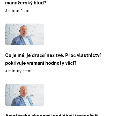
manažerský blud?
5 minut čtení
Co je mé, je dražší než tvé. Proč vlastnictví
pokřivuje vnímání hodnoty věcí?
4 minuty čtení
Amatérské ekonomii podléhají i manažeři