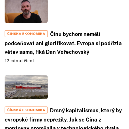
Čínu bychom neměli
ČÍNSKÁ EKONOMIKA
podceňovat ani glorifikovat. Evropa si podřízla
větev sama, říká Dan Vořechovský
12 minut čtení
Drsný kapitalismus, který by
ČÍNSKÁ EKONOMIKA
evropské firmy nepřežily. Jak se Čína z
montovny proměnila v technologického rivala,