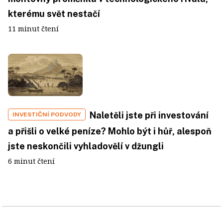
kterému svět nestačí
11 minut čtení
Naletěli jste při investování
INVESTIČNÍ PODVODY
a přišli o velké peníze? Mohlo být i hůř, alespoň
jste neskončili vyhladovělí v džungli
6 minut čtení