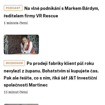
Na vlně podnikání s Markem Bárdym,
PODCAST
ředitelem firmy VR Rescue
1 minuta čtení
Po prodeji fabriky klient půl roku
ROZHOVOR
nevylezl z županu. Bohatstvím si kupujete čas.
Pak ale řešíte, co s ním, říká šéf J&T Investiční
společnosti Martinec
15 minut čtení