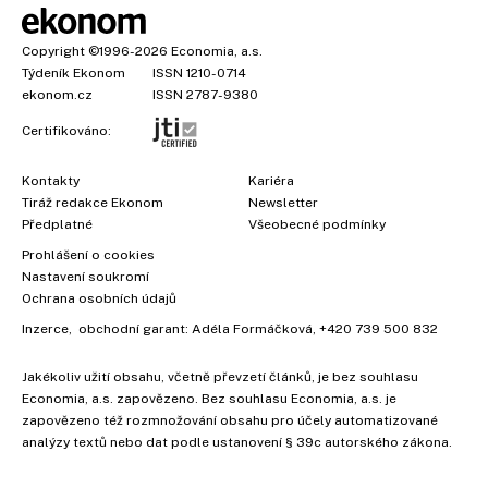
Copyright
©1996-2026
Economia, a.s.
Týdeník Ekonom
ISSN 1210-0714
ekonom.cz
ISSN 2787-9380
Certifikováno:
Kontakty
Kariéra
Tiráž redakce Ekonom
Newsletter
Předplatné
Všeobecné podmínky
Prohlášení o cookies
Nastavení soukromí
Ochrana osobních údajů
Inzerce
, obchodní garant:
Adéla Formáčková
,
+420 739 500 832
Jakékoliv užití obsahu, včetně převzetí článků, je bez souhlasu
Economia, a.s. zapovězeno. Bez souhlasu Economia, a.s. je
zapovězeno též rozmnožování obsahu pro účely automatizované
analýzy textů nebo dat podle ustanovení § 39c autorského zákona.