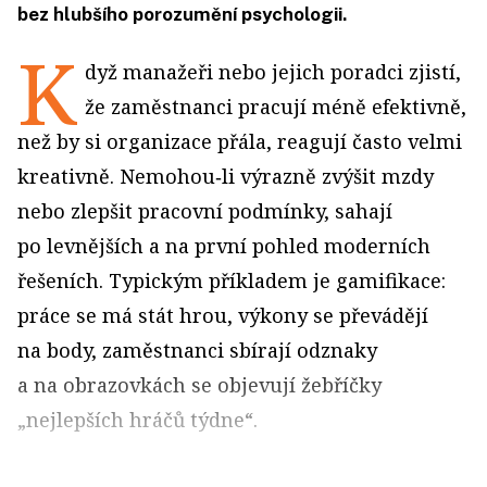
bez hlubšího porozumění psychologii.
K
dyž manažeři nebo jejich poradci zjistí,
že zaměstnanci pracují méně efektivně,
než by si organizace přála, reagují často velmi
kreativně. Nemohou‑li výrazně zvýšit mzdy
nebo zlepšit pracovní podmínky, sahají
po levnějších a na první pohled moderních
řešeních. Typickým příkladem je gamifikace:
práce se má stát hrou, výkony se převádějí
na body, zaměstnanci sbírají odznaky
a na obrazovkách se objevují žebříčky
„nejlepších hráčů týdne“.