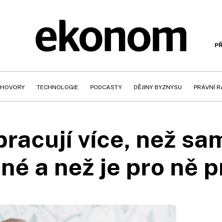
PŘ
HOVORY
TECHNOLOGIE
PODCASTY
DĚJINY BYZNYSU
PRÁVNÍ 
pracují více, než sa
né a než je pro ně 