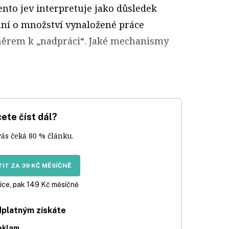
nto jev interpretuje jako důsledek
ání o množství vynaložené práce
měrem k „nadpráci“. Jaké mechanismy
ete číst dál?
vás čeká 80 % článku.
IT ZA 39 KČ MĚSÍČNĚ
íce, pak 149 Kč měsíčně
dplatným získáte
eklam