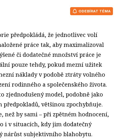
ODEBÍRAT TÉMA
ie předpokládá, že jednotlivec volí
naložené práce tak, aby maximalizoval
výšené či dodatečné množství práce je
ální pouze tehdy, pokud mezní užitek
mezní náklady v podobě ztráty volného
ezení rodinného a společenského života.
nto zjednodušený model, podobně jako
h předpokladů, většinou zpochybňuje.
íce, než by sami – při zpětném hodnocení,
o i v situacích, kdy jim dodatečný
ý nárůst subjektivního blahobytu.