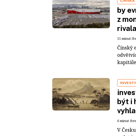
ČÍNSKÁ
by ev
z mon
rival
11 minut čt
Čínský 
odvětvíc
kapitál
INVEST
inves
být i
vyhla
6 minut čte
V Česku 