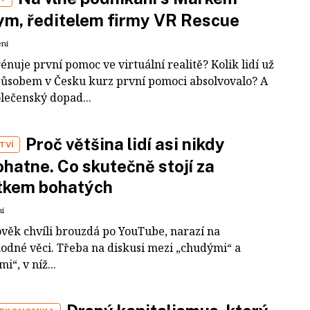
m, ředitelem firmy VR Rescue
ení
rénuje první pomoc ve virtuální realitě? Kolik lidí už
působem v Česku kurz první pomoci absolvovalo? A
olečenský dopad...
Proč většina lidí asi nikdy
TVÍ
hatne. Co skutečně stojí za
tkem bohatých
ní
ověk chvíli brouzdá po YouTube, narazí na
odné věci. Třeba na diskusi mezi „chudými“ a
i“, v níž...