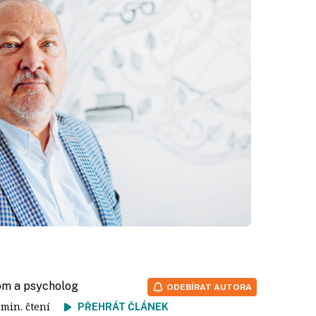
om a psycholog
ODEBÍRAT AUTORA
5 min. čtení
PŘEHRÁT ČLÁNEK