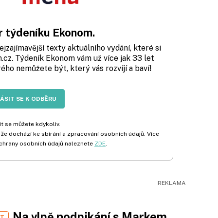
 týdeníku Ekonom.
zajímavější texty aktuálního vydání, které si
cz. Týdeník Ekonom vám už více jak 33 let
rého nemůžete být, který vás rozvíjí a baví!
LÁSIT SE K ODBĚRU
t se můžete kdykoliv.
 že dochází ke sbírání a zpracování osobních údajů. Více
chrany osobních údajů naleznete
ZDE
.
Na vlně podnikání s Markem
ST