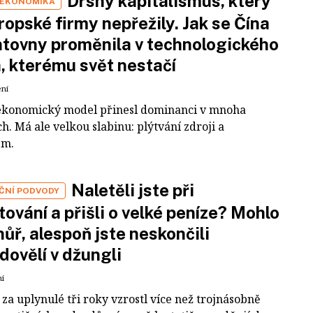
Drsný kapitalismus, který
 EKONOMIKA
ropské firmy nepřežily. Jak se Čína
tovny proměnila v technologického
a, kterému svět nestačí
ení
ekonomický model přinesl dominanci v mnoha
h. Má ale velkou slabinu: plýtvání zdroji a
em.
Naletěli jste při
IČNÍ PODVODY
tování a přišli o velké peníze? Mohlo
 hůř, alespoň jste neskončili
dovělí v džungli
ní
za uplynulé tři roky vzrostl více než trojnásobně