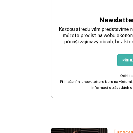
Newsletter
Každou středu vám představíme nej
můžete přečíst na webu ekonom.
přináší zajímavý obsah, bez kte
PŘIH
Odhlási
Přihlášením k newsletteru beru na vědomí,
informací o zásadách o
PODCA