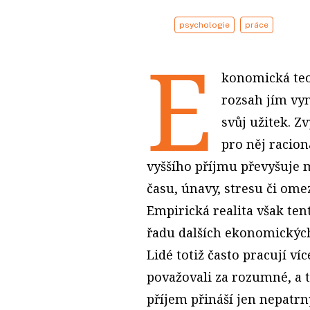
psychologie
práce
E
konomická teor
rozsah jím vy
svůj užitek. Z
pro něj racion
vyššího příjmu převyšuje 
času, únavy, stresu či om
Empirická realita však te
řadu dalších ekonomickýc
Lidé totiž často pracují v
považovali za rozumné, a t
příjem přináší jen nepatrn