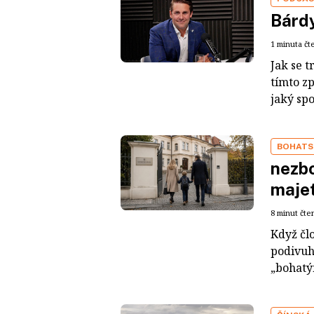
Bárdy
1 minuta čt
Jak se t
tímto z
jaký sp
BOHATS
nezbo
maje
8 minut čte
Když čl
podivuh
„bohatým