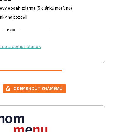
iový obsah
zdarma (5 článků měsíčně)
nky na později
Nebo
t se a dočíst článek
ODEMKNOUT ZNÁMÉMU