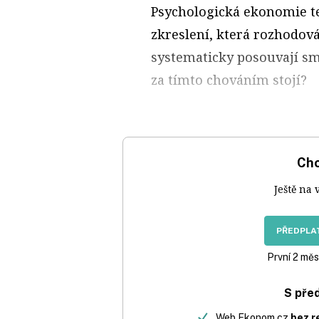
Psychologická ekonomie te
zkreslení, která rozhodov
systematicky posouvají s
za tímto chováním stojí?
Chc
Ještě na 
PŘEDPLAT
První 2 měs
S pře
Web Ekonom.cz
bez r