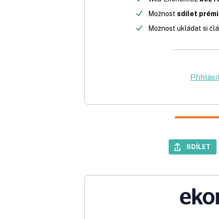
Možnost
sdílet prém
Možnost ukládat si člá
Přihlási
SDÍLET