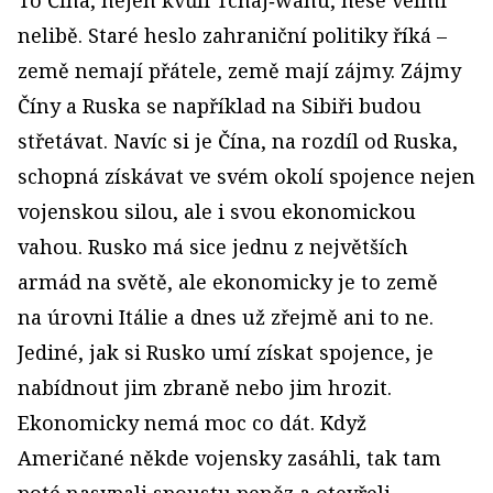
nelibě. Staré heslo zahraniční politiky říká –
země nemají přátele, země mají zájmy. Zájmy
Číny a Ruska se například na Sibiři budou
střetávat. Navíc si je Čína, na rozdíl od Ruska,
schopná získávat ve svém okolí spojence nejen
vojenskou silou, ale i svou ekonomickou
vahou. Rusko má sice jednu z největších
armád na světě, ale ekonomicky je to země
na úrovni Itálie a dnes už zřejmě ani to ne.
Jediné, jak si Rusko umí získat spojence, je
nabídnout jim zbraně nebo jim hrozit.
Ekonomicky nemá moc co dát. Když
Američané někde vojensky zasáhli, tak tam
poté nasypali spoustu peněz a otevřeli