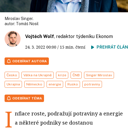
Miroslav Singer.
autor:
Tomáš Nosil
Vojtěch Wolf
, redaktor týdeníku Ekonom
24. 3. 2022
00:00
/ 15 min. čtení
PŘEHRÁT ČLÁ
ODEBÍRAT AUTORA
Česko
Válka na Ukrajině
krize
ČNB
Singer Miroslav
Ukrajina
Německo
energie
Rusko
potraviny
ODEBÍRAT TÉMA
I
nflace roste, podražují potraviny a energie
a některé podniky se dostanou