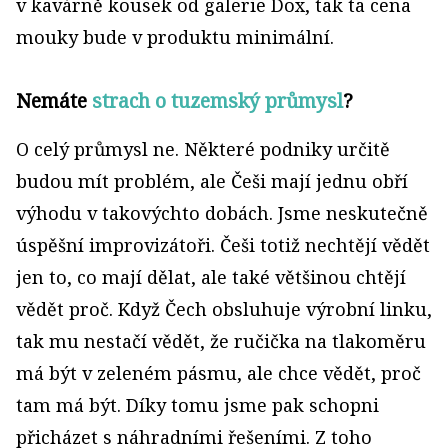
v kavárně kousek od galerie Dox, tak ta cena
mouky bude v produktu minimální.
Nemáte
strach o tuzemský průmysl
?
O celý průmysl ne. Některé podniky určitě
budou mít problém, ale Češi mají jednu obří
výhodu v takovýchto dobách. Jsme neskutečně
úspěšní improvizátoři. Češi totiž nechtějí vědět
jen to, co mají dělat, ale také většinou chtějí
vědět proč. Když Čech obsluhuje výrobní linku,
tak mu nestačí vědět, že ručička na tlakoměru
má být v zeleném pásmu, ale chce vědět, proč
tam má být. Díky tomu jsme pak schopni
přicházet s náhradními řešeními. Z toho