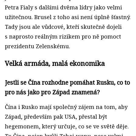
Petra Fialy s dalšími dvěma lídry jako velmi
užitečnou. Brusel z toho asi není úplně šťastný.
Tady jsou ale vůdcové, kteří skutečně dojeli
s naprosto reálným rizikem pro ně pomoct
prezidentu Zelenskému.
Velká armáda, malá ekonomika
Jestli se Čína rozhodne pomáhat Rusku, co to
pro nás jako pro Západ znamená?
Čína i Rusko mají společný zájem na tom, aby
Západ, především pak USA, přestal být
hegemonem, který určuje, co se ve světě děje.
To Čína, nejen kvůli Tchaj‑wanu, nese velmi