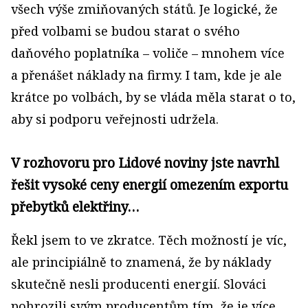
všech výše zmiňovaných států. Je logické, že
před volbami se budou starat o svého
daňového poplatníka – voliče – mnohem více
a přenášet náklady na firmy. I tam, kde je ale
krátce po volbách, by se vláda měla starat o to,
aby si podporu veřejnosti udržela.
V rozhovoru pro Lidové noviny jste navrhl
řešit vysoké ceny energií omezením exportu
přebytků elektřiny…
Řekl jsem to ve zkratce. Těch možností je víc,
ale principiálně to znamená, že by náklady
skutečně nesli producenti energií. Slováci
pohrozili svým producentům tím, že je více