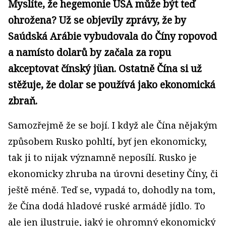
Myslíte, že hegemonie USA může být teď
ohrožena? Už se objevily zprávy, že by
Saúdská Arábie vybudovala do Číny ropovod
a namísto dolarů by začala za ropu
akceptovat čínský jüan. Ostatně Čína si už
stěžuje, že dolar se používá jako ekonomická
zbraň.
Samozřejmě že se bojí. I když ale Čína nějakým
způsobem Rusko pohltí, byť jen ekonomicky,
tak ji to nijak významně neposílí. Rusko je
ekonomicky zhruba na úrovni desetiny Číny, či
ještě méně. Teď se, vypadá to, dohodly na tom,
že Čína dodá hladové ruské armádě jídlo. To
ale jen ilustruje, jaký je ohromný ekonomický