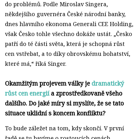
do problémů. Podle Miroslav Singera,
někdejšího guvernéra České národní banky,
dnes hlavního ekonoma Generali CEE Holding,
však Česko tohle všechno dokáže ustát. „Česko
patří do té části světa, která je schopná růst
cen vstřebat, a to díky obrovskému bohatství,
které má,“ říká Singer.
Okamžitým projevem války je
dramatický
růst cen energií
a zprostředkovaně všeho
dalšího. Do jaké míry si myslíte, že se tato
situace uklidní s koncem konfliktu?
To bude záležet na tom, kdy skončí. V první
řadě se tu bavíme o rostoucích cenách