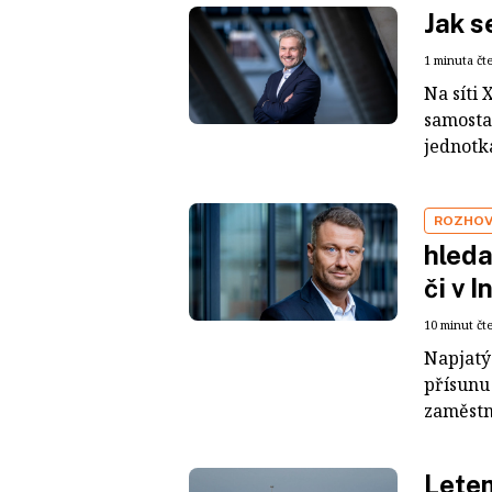
Jak s
1 minuta čt
Na síti 
samosta
jednotk
ROZHO
hleda
či v I
10 minut čt
Napjatý 
přísunu 
zaměstná
Lete