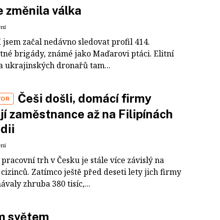
e změnila válka
ení
X jsem začal nedávno sledovat profil 414.
tné brigády, známé jako Maďarovi ptáci. Elitní
a ukrajinských dronařů tam...
Češi došli, domácí firmy
VOR
jí zaměstnance až na Filipínách
ndii
ení
pracovní trh v Česku je stále více závislý na
cizinců. Zatímco ještě před deseti lety jich firmy
valy zhruba 380 tisíc,...
m světem