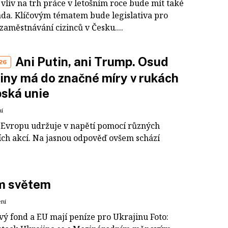
vliv na trh práce v letošním roce bude mít také
áda. Klíčovým tématem bude legislativa pro
zaměstnávání cizinců v Česku....
Ani Putin, ani Trump. Osud
26
iny má do značné míry v rukách
ská unie
ní
Evropu udržuje v napětí pomocí různých
ích akcí. Na jasnou odpověď ovšem schází
m světem
ení
vý fond a EU mají peníze pro Ukrajinu Foto: