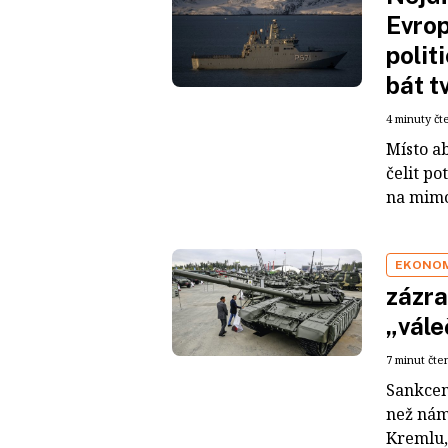
Evrop
polit
bát t
4 minuty čt
Místo ab
čelit p
na mimo
EKONOM
zázra
„vále
7 minut čte
Sankcemi
než nám
Kremlu, 