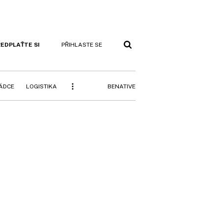
EDPLAŤTE SI
PŘIHLASTE SE
BENATIVE
RÁDCE
LOGISTIKA