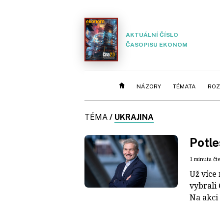
AKTUÁLNÍ ČÍSLO
ČASOPISU EKONOM
NÁZORY
TÉMATA
ROZ
TÉMA
/
UKRAJINA
Potle
1 minuta čt
Už více
vybrali 
Na akci