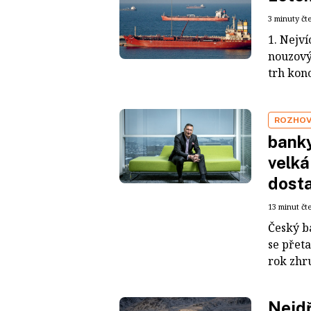
3 minuty čt
1. Nejví
nouzový
trh konc
ROZHO
banky
velká
dosta
13 minut čt
Český b
se přeta
rok zhru
Nejdř