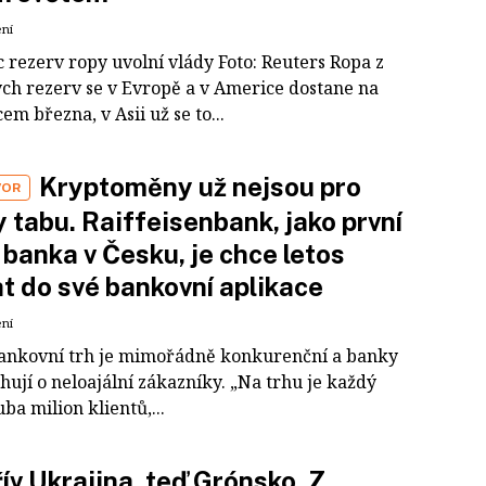
ení
c rezerv ropy uvolní vlády Foto: Reuters Ropa z
ch rezerv se v Evropě a v Americe dostane na
em března, v Asii už se to...
Kryptoměny už nejsou pro
VOR
 tabu. Raiffeisenbank, jako první
 banka v Česku, je chce letos
t do své bankovní aplikace
ení
ankovní trh je mimořádně konkurenční a banky
hují o neloajální zákazníky. „Na trhu je každý
ba milion klientů,...
ív Ukrajina, teď Grónsko. Z