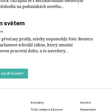
stock Ukrajina se s Mezinárodním měnovým
dohodla na podmínkách nového...
m světem
ení
é přesčasy prošly, stávky nepomohly Foto: Reuters
arlament schválil zákon, který umožní
ovou pracovní dobu, a to navzdory...
DALŠÍ ČLÁNKY
Kontakty
Kariéra
Tiráž redakce Ekonom
Newsletter