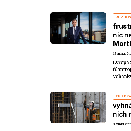
ROZHO
frust
nic n
Mart
15 minut čt
Evropa z
filantr
Vohánky 
TRH PR
vyhná
nich 
8 minut čte