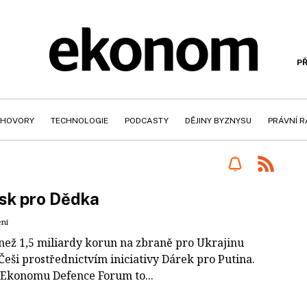
PŘ
HOVORY
TECHNOLOGIE
PODCASTY
DĚJINY BYZNYSU
PRÁVNÍ 
sk pro Dědka
ení
 než 1,5 miliardy korun na zbraně pro Ukrajinu
Češi prostřednictvím iniciativy Dárek pro Putina.
 Ekonomu Defence Forum to...