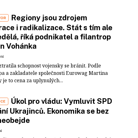
Regiony jsou zdrojem
VOR
race i radikalizace. Stát s tím ale
edělá, říká podnikatel a filantrop
in Vohánka
ení
tratila schopnost vojensky se bránit. Podle
opa a zakladatele společnosti Eurowag Martina
je to cena za uplynulých...
Úkol pro vládu: Vymluvit SPD
ÁCE
ní Ukrajinců. Ekonomika se bez
neobejde
ní