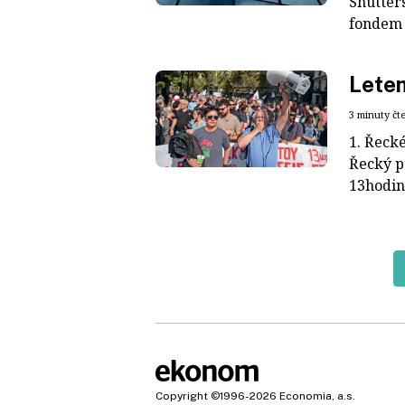
Shutter
fondem 
Lete
3 minuty čt
1. Řeck
Řecký p
13hodin
Copyright
©1996-2026
Economia, a.s.