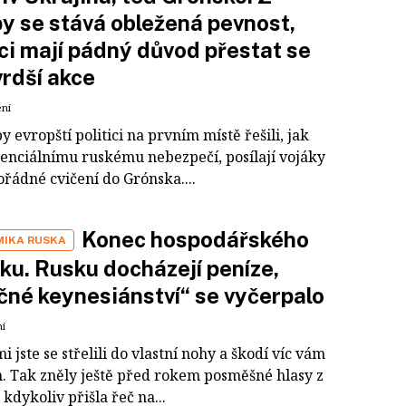
y se stává obležená pevnost,
ici mají pádný důvod přestat se
vrdší akce
ení
y evropští politici na prvním místě řešili, jak
otenciálnímu ruskému nebezpečí, posílají vojáky
řádné cvičení do Grónska....
Konec hospodářského
IKA RUSKA
ku. Rusku docházejí peníze,
čné keynesiánství“ se vyčerpalo
ní
 jste se střelili do vlastní nohy a škodí víc vám
. Tak zněly ještě před rokem posměšné hlasy z
kdykoliv přišla řeč na...