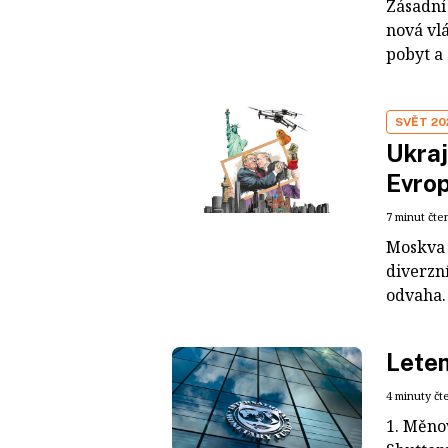
Zásadní 
nová vl
pobyt a 
SVĚT 20
Ukraj
Evrop
7 minut čte
Moskva 
diverzn
odvaha.
Lete
4 minuty čt
1. Měno