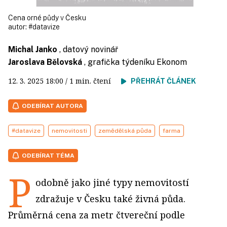
Cena orné půdy v Česku
autor:
#datavize
Michal Janko
, datový novinář
Jaroslava Bělovská
, grafička týdeníku Ekonom
12. 3. 2025
18:00
/ 1 min. čtení
PŘEHRÁT ČLÁNEK
ODEBÍRAT AUTORA
#datavize
nemovitosti
zemědělská půda
farma
ODEBÍRAT TÉMA
P
odobně jako jiné typy nemovitostí
zdražuje v Česku také živná půda.
Průměrná cena za metr čtvereční podle