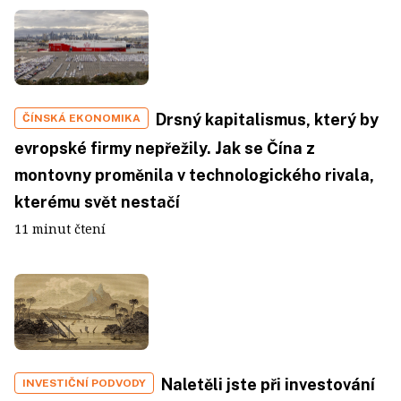
Drsný kapitalismus, který by
ČÍNSKÁ EKONOMIKA
evropské firmy nepřežily. Jak se Čína z
montovny proměnila v technologického rivala,
kterému svět nestačí
11 minut čtení
Naletěli jste při investování
INVESTIČNÍ PODVODY