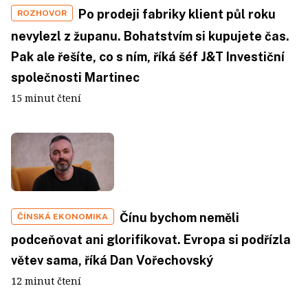
Po prodeji fabriky klient půl roku
ROZHOVOR
nevylezl z županu. Bohatstvím si kupujete čas.
Pak ale řešíte, co s ním, říká šéf J&T Investiční
společnosti Martinec
15 minut čtení
Čínu bychom neměli
ČÍNSKÁ EKONOMIKA
podceňovat ani glorifikovat. Evropa si podřízla
větev sama, říká Dan Vořechovský
12 minut čtení