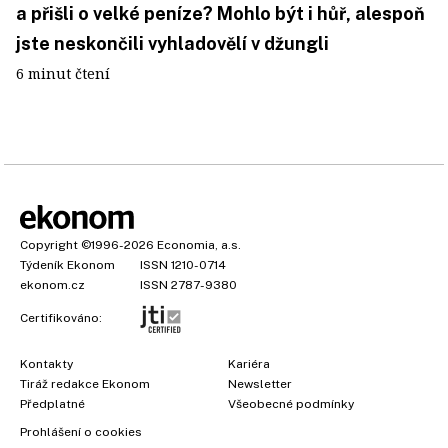
a přišli o velké peníze? Mohlo být i hůř, alespoň
jste neskončili vyhladovělí v džungli
6 minut čtení
Copyright
©1996-2026
Economia, a.s.
Týdeník Ekonom
ISSN 1210-0714
ekonom.cz
ISSN 2787-9380
Certifikováno:
Kontakty
Kariéra
Tiráž redakce Ekonom
Newsletter
×
Předplatné
Všeobecné podmínky
Prohlášení o cookies