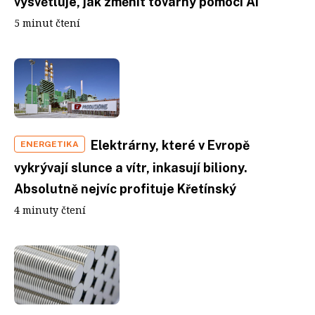
vysvětluje, jak změnit továrny pomocí AI
5 minut čtení
Elektrárny, které v Evropě
ENERGETIKA
vykrývají slunce a vítr, inkasují biliony.
Absolutně nejvíc profituje Křetínský
4 minuty čtení