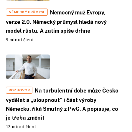
Nemocný muž Evropy,
NĚMECKÝ PRŮMYSL
verze 2.0. Německý průmysl hledá nový
model růstu. A zatím spíše drhne
9 minut čtení
Na turbulentní době může Česko
ROZHOVOR
vydělat a „uloupnout“ i část výroby
Německu, říká Smutný z PwC. A popisuje, co
je třeba změnit
13 minut čtení