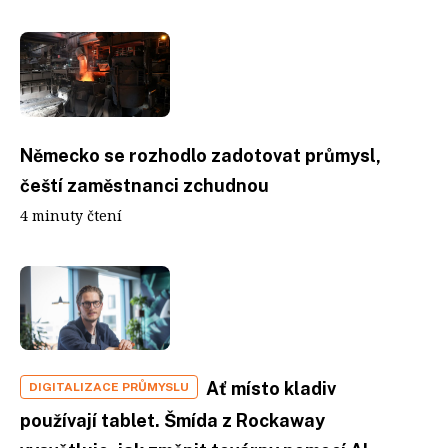
Německo se rozhodlo zadotovat průmysl,
čeští zaměstnanci zchudnou
4 minuty čtení
Ať místo kladiv
DIGITALIZACE PRŮMYSLU
používají tablet. Šmída z Rockaway