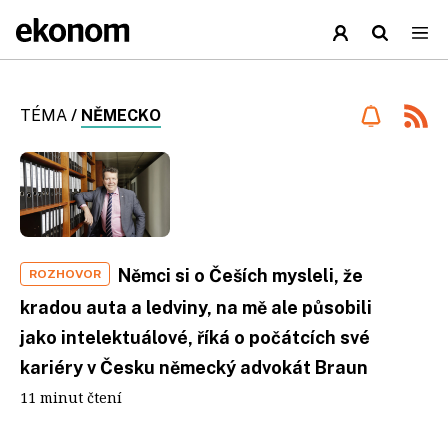
TÉMA
/
NĚMECKO
Němci si o Češích mysleli, že
ROZHOVOR
kradou auta a ledviny, na mě ale působili
jako intelektuálové, říká o počátcích své
kariéry v Česku německý advokát Braun
11 minut čtení