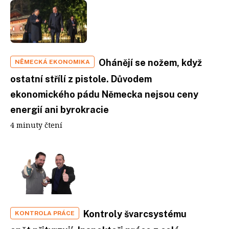
Ohánějí se nožem, když
NĚMECKÁ EKONOMIKA
ostatní střílí z pistole. Důvodem
ekonomického pádu Německa nejsou ceny
energií ani byrokracie
4 minuty čtení
Kontroly švarcsystému
KONTROLA PRÁCE