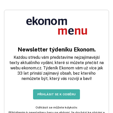
Newsletter týdeníku Ekonom.
Každou středu vám představíme nejzajímavější
texty aktuálního vydání, které si můžete přečíst na
webu ekonom.cz. Týdeník Ekonom vám už více jak
33 let přináší zajímavý obsah, bez kterého
nemůžete být, který vás rozvíjí a baví!
PŘIHLÁSIT SE K ODBĚRU
Odhlásit se můžete kdykoliv.
Přihlášením k newsletteru beru na vědomí, že dochází ke sbírání a