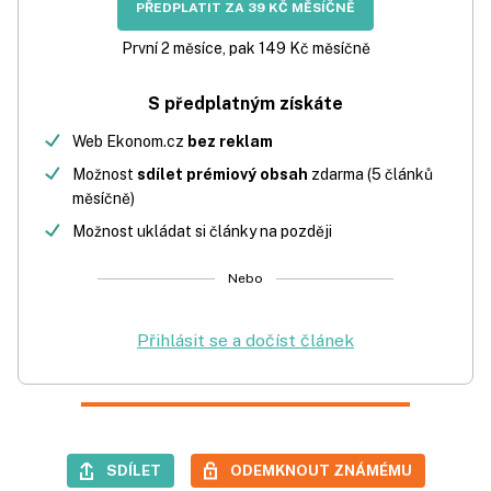
PŘEDPLATIT ZA 39 KČ MĚSÍČNĚ
První 2 měsíce, pak 149 Kč měsíčně
S předplatným získáte
Web Ekonom.cz
bez reklam
Možnost
sdílet prémiový obsah
zdarma (5 článků
měsíčně)
Možnost ukládat si články na později
Nebo
Přihlásit se a dočíst článek
SDÍLET
ODEMKNOUT ZNÁMÉMU