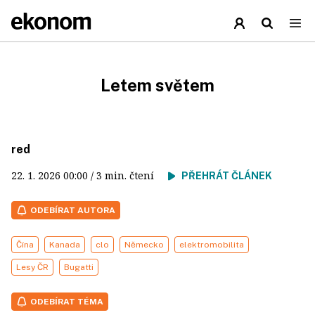
Letem světem
red
22. 1. 2026
00:00
/ 3 min. čtení
PŘEHRÁT ČLÁNEK
ODEBÍRAT AUTORA
Čína
Kanada
clo
Německo
elektromobilita
Lesy ČR
Bugatti
ODEBÍRAT TÉMA