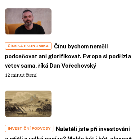
Čínu bychom neměli
ČÍNSKÁ EKONOMIKA
podceňovat ani glorifikovat. Evropa si podřízla
větev sama, říká Dan Vořechovský
12 minut čtení
Naletěli jste při investování
INVESTIČNÍ PODVODY
a přišli o velké peníze? Mohlo být i hůř, alespoň