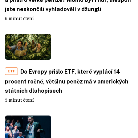
jste neskončili vyhladovělí v džungli
6 minut čtení
Do Evropy přišlo ETF, které vyplácí 14
ETF
procent ročně, většinu peněz má v amerických
státních dluhopisech
5 minut čtení