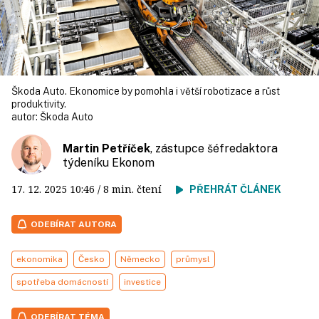
Škoda Auto. Ekonomice by pomohla i větší robotizace a růst
produktivity.
autor:
Škoda Auto
Martin Petříček
, zástupce šéfredaktora
týdeníku Ekonom
17. 12. 2025
10:46
/ 8 min. čtení
PŘEHRÁT ČLÁNEK
ODEBÍRAT AUTORA
ekonomika
Česko
Německo
průmysl
spotřeba domácností
investice
ODEBÍRAT TÉMA