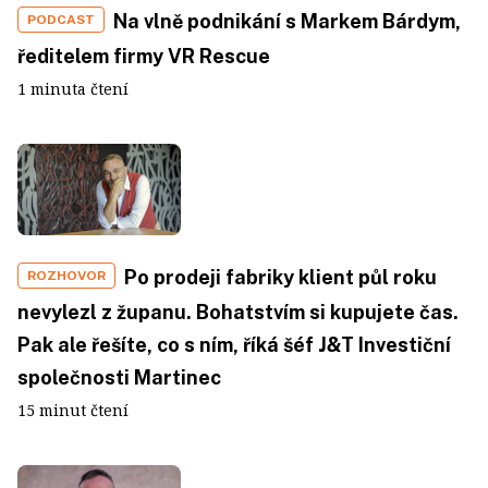
Na vlně podnikání s Markem Bárdym,
PODCAST
ředitelem firmy VR Rescue
1 minuta čtení
Po prodeji fabriky klient půl roku
ROZHOVOR
nevylezl z županu. Bohatstvím si kupujete čas.
Pak ale řešíte, co s ním, říká šéf J&T Investiční
společnosti Martinec
15 minut čtení