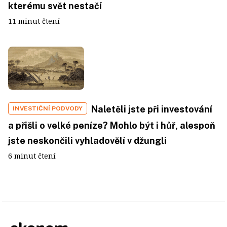
kterému svět nestačí
11 minut čtení
Naletěli jste při investování
INVESTIČNÍ PODVODY
a přišli o velké peníze? Mohlo být i hůř, alespoň
jste neskončili vyhladovělí v džungli
6 minut čtení