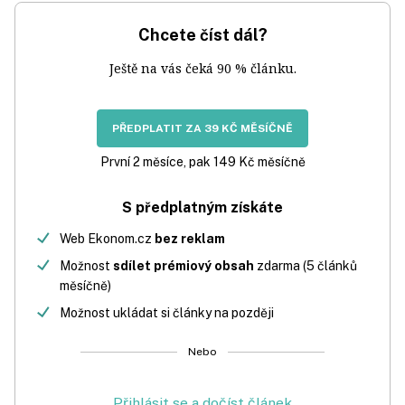
Chcete číst dál?
Ještě na vás čeká 90 % článku.
PŘEDPLATIT ZA 39 KČ MĚSÍČNĚ
První 2 měsíce, pak 149 Kč měsíčně
S předplatným získáte
Web Ekonom.cz
bez reklam
Možnost
sdílet prémiový obsah
zdarma (5 článků
měsíčně)
Možnost ukládat si články na později
Nebo
Přihlásit se a dočíst článek