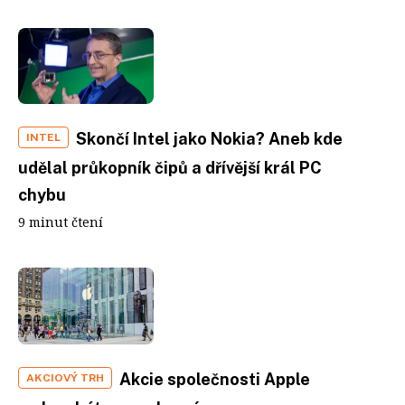
Skončí Intel jako Nokia? Aneb kde
INTEL
udělal průkopník čipů a dřívější král PC
chybu
9 minut čtení
Akcie společnosti Apple
AKCIOVÝ TRH