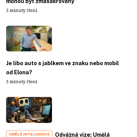
mohou být zmasakrovány
3 minuty čtení
Je libo auto s jablkem ve znaku nebo mobil
od Elona?
3 minuty čtení
Odvážná vize: Umělá
UMĚLÁ INTELIGENCE