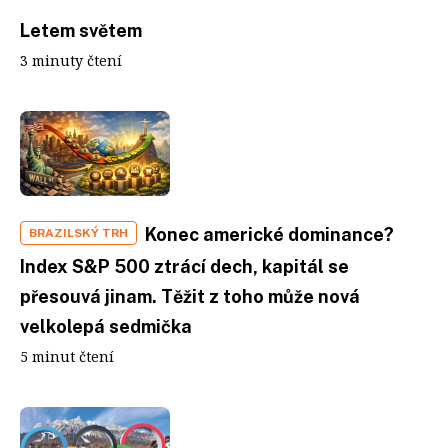
Letem světem
3 minuty čtení
Konec americké dominance?
BRAZILSKÝ TRH
Index S&P 500 ztrácí dech, kapitál se
přesouvá jinam. Těžit z toho může nová
velkolepá sedmička
5 minut čtení