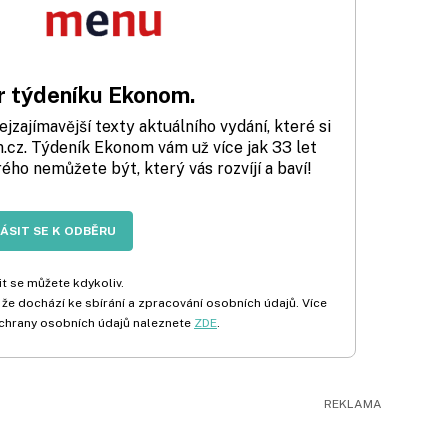
 týdeníku Ekonom.
zajímavější texty aktuálního vydání, které si
cz. Týdeník Ekonom vám už více jak 33 let
rého nemůžete být, který vás rozvíjí a baví!
LÁSIT SE K ODBĚRU
t se můžete kdykoliv.
 že dochází ke sbírání a zpracování osobních údajů. Více
chrany osobních údajů naleznete
ZDE
.