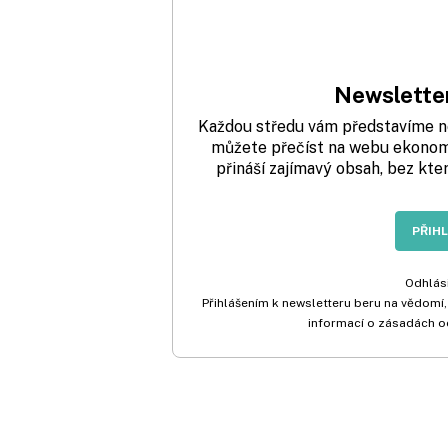
Newsletter
Každou středu vám představíme nej
můžete přečíst na webu ekonom.
přináší zajímavý obsah, bez kte
PŘIH
Odhlási
Přihlášením k newsletteru beru na vědomí,
informací o zásadách o