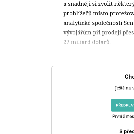
a snadněji si zvolit někt
prohlížečů místo protežov
analytické společnosti Sen
vývojářům při prodeji přes
27 miliard dolarů.
Chc
Ještě na 
PŘEDPLAT
První 2 měs
S pře