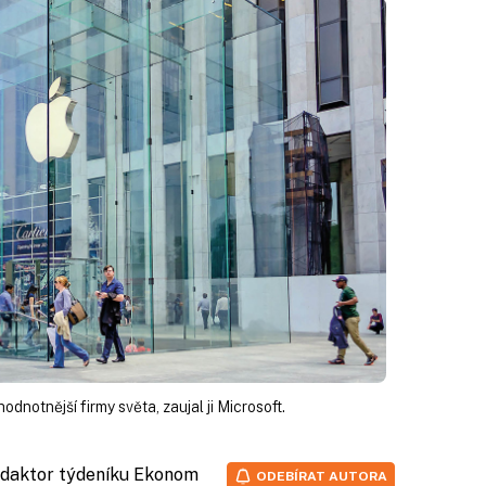
dnotnější firmy světa, zaujal ji Microsoft.
redaktor týdeníku Ekonom
ODEBÍRAT AUTORA