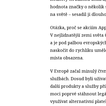
hodnota značky o několik 
na světě – sesadil ji dlou
Otázka, proč se akciím App
V nejlidnatější zemi světa
a je pod palbou evropskýc
naskočit do rychlíku umělé
místa obsazena.
V Evropě začal minulý čtvr
službách. Dosud byli uživ
další produkty a služby př
moci poprvé stáhnout legá
využívat alternativní plate