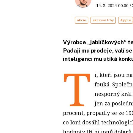
14. 3. 2024
00:00
/
akcie
akciové trhy
Apple
Výrobce „jablíčkových“ te
Padají mu prodeje, valí s
inteligenci mu utíká konk
T
i, kteří jsou 
fouká. Společn
nesporný král 
Jen za poslední
procent, propadly se ze 19
co loni dosáhl technologi
hodnoty tří bilionů dolarů