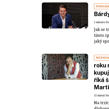
PODCA
Bárdy
1 minuta čt
Jak se t
tímto z
jaký sp
ROZHO
roku 
kupuj
říká 
Mart
15 minut čt
Na trzí
dluhopis