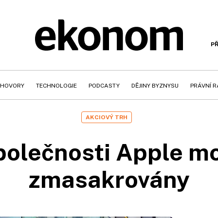
PŘ
HOVORY
TECHNOLOGIE
PODCASTY
DĚJINY BYZNYSU
PRÁVNÍ 
AKCIOVÝ TRH
polečnosti Apple m
zmasakrovány