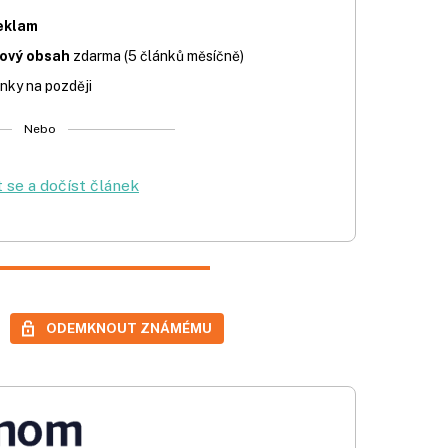
eklam
iový obsah
zdarma (5 článků měsíčně)
nky na později
Nebo
t se a dočíst článek
ODEMKNOUT ZNÁMÉMU