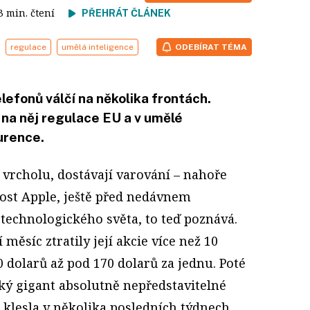
 3 min. čtení
PŘEHRÁT ČLÁNEK
regulace
umělá inteligence
ODEBÍRAT TÉMA
lefonů válčí na několika frontách.
e na něj regulace EU a v umělé
urence.
na vrcholu, dostávají varování – nahoře
ost Apple, ještě před nedávnem
technologického světa, to teď poznává.
 měsíc ztratily její akcie více než 10
0 dolarů až pod 170 dolarů za jednu. Poté
cký gigant absolutně nepředstavitelné
, klesla v několika posledních týdnech