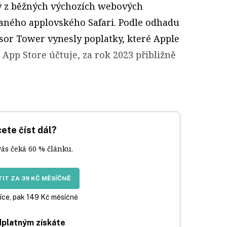
erý z běžných výchozích webových
aného applovského Safari. Podle odhadu
sor Tower vynesly poplatky, které Apple
 App Store účtuje, za rok 2023 přibližně
ete číst dál?
vás čeká 60 % článku.
IT ZA 39 KČ MĚSÍČNĚ
íce, pak 149 Kč měsíčně
dplatným získáte