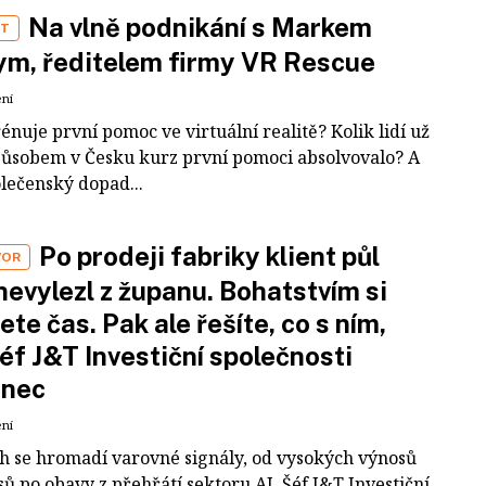
Na vlně podnikání s Markem
ST
m, ředitelem firmy VR Rescue
ení
rénuje první pomoc ve virtuální realitě? Kolik lidí už
působem v Česku kurz první pomoci absolvovalo? A
olečenský dopad...
Po prodeji fabriky klient půl
VOR
nevylezl z županu. Bohatstvím si
ete čas. Pak ale řešíte, co s ním,
šéf J&T Investiční společnosti
inec
ení
ch se hromadí varovné signály, od vysokých výnosů
ů po obavy z přehřátí sektoru AI. Šéf J&T Investiční