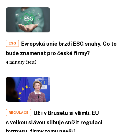
Evropská unie brzdí ESG snahy. Co to
ESG
bude znamenat pro české firmy?
4 minuty čtení
Už i v Bruselu si všimli. EU
REGULACE
s velkou slávou slibuje snížit regulaci
byznysu, firmy tomu nevěří