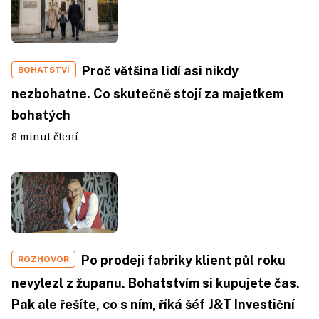
Proč většina lidí asi nikdy
BOHATSTVÍ
nezbohatne. Co skutečně stojí za majetkem
bohatých
8 minut čtení
Po prodeji fabriky klient půl roku
ROZHOVOR
nevylezl z županu. Bohatstvím si kupujete čas.
Pak ale řešíte, co s ním, říká šéf J&T Investiční