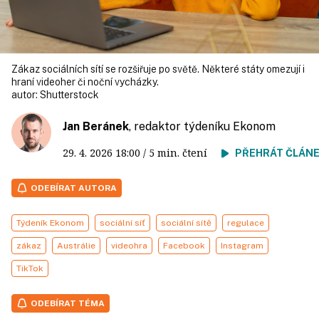
Zákaz sociálních sítí se rozšiřuje po světě. Některé státy omezují i
hraní videoher či noční vycházky.
autor:
Shutterstock
Jan Beránek
, redaktor týdeníku Ekonom
29. 4. 2026
18:00
/ 5 min. čtení
PŘEHRÁT ČLÁN
ODEBÍRAT AUTORA
Týdeník Ekonom
sociální síť
sociální sítě
regulace
zákaz
Austrálie
videohra
Facebook
Instagram
TikTok
ODEBÍRAT TÉMA