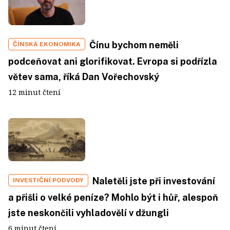
Čínu bychom neměli
ČÍNSKÁ EKONOMIKA
podceňovat ani glorifikovat. Evropa si podřízla
větev sama, říká Dan Vořechovský
12 minut čtení
Naletěli jste při investování
INVESTIČNÍ PODVODY
a přišli o velké peníze? Mohlo být i hůř, alespoň
jste neskončili vyhladovělí v džungli
6 minut čtení