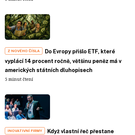
Do Evropy přišlo ETF, které
Z NOVÉHO ČÍSLA
vyplácí 14 procent ročně, většinu peněz má v
amerických státních dluhopisech
5 minut čtení
Když vlastní řeč přestane
INOVATIVNÍ FIRMY