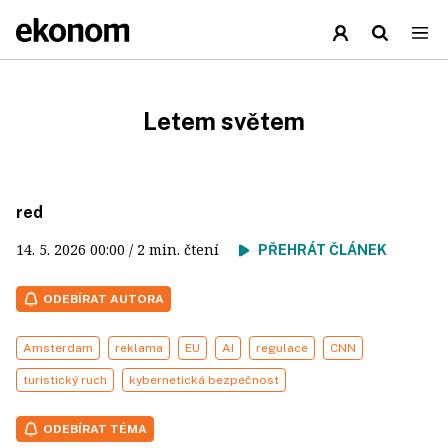
Letem světem
red
14. 5. 2026
00:00
/ 2 min. čtení
PŘEHRÁT ČLÁNEK
ODEBÍRAT AUTORA
Amsterdam
reklama
EU
AI
regulace
CNN
turistický ruch
kybernetická bezpečnost
ODEBÍRAT TÉMA