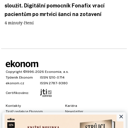
sloužit. Digitální pomocník Fonafix vrací
pacientům po mrtvici šanci na zotavení
4 minuty čtení
Copyright
©1996-2026
Economia, a.s.
Týdeník Ekonom
ISSN 1210-0714
ekonom.cz
ISSN 2787-9380
Certifikováno:
Kontakty
Kariéra
Tiráž redakce Ekonom
Newsletter
×
Předplatné
Všeobecné podmínky
Prohlášení o cookies