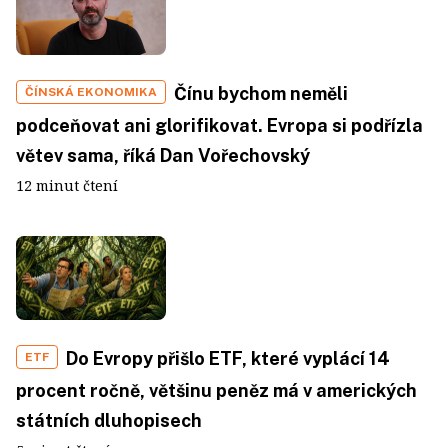
Čínu bychom neměli
ČÍNSKÁ EKONOMIKA
podceňovat ani glorifikovat. Evropa si podřízla
větev sama, říká Dan Vořechovský
12 minut čtení
Do Evropy přišlo ETF, které vyplácí 14
ETF
procent ročně, většinu peněz má v amerických
státních dluhopisech