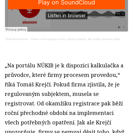
Týdeník Ekonom
·
Cílem nové regulace není vybírat pokuty, ale zvýšit odolnost státu
„Na portálu NÚKIB je k dispozici kalkulačka a
průvodce, které firmy procesem provedou,“
říká Tomáš Krejčí. Pokud firma zjistila, že je
regulovaným subjektem, musela se
registrovat. Od okamžiku registrace pak běží
roční přechodné období na implementaci
všech potřebných opatření. Jak ale Krejčí
upozorňuje, firmy se nemusí děsit toho, když