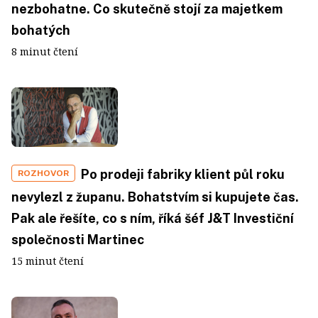
nezbohatne. Co skutečně stojí za majetkem
bohatých
8 minut čtení
Po prodeji fabriky klient půl roku
ROZHOVOR
nevylezl z županu. Bohatstvím si kupujete čas.
Pak ale řešíte, co s ním, říká šéf J&T Investiční
společnosti Martinec
15 minut čtení