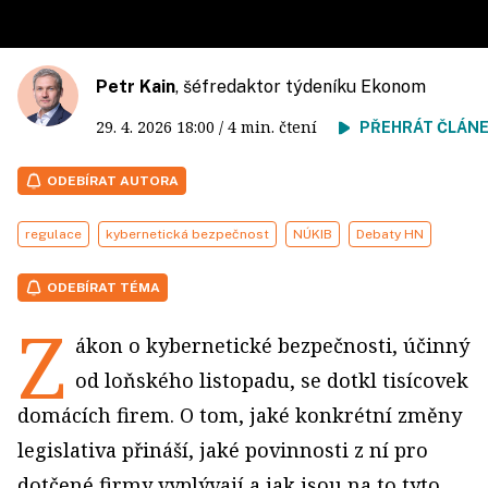
Petr Kain
, šéfredaktor týdeníku Ekonom
29. 4. 2026
18:00
/ 4 min. čtení
PŘEHRÁT ČLÁN
ODEBÍRAT AUTORA
regulace
kybernetická bezpečnost
NÚKIB
Debaty HN
ODEBÍRAT TÉMA
Z
ákon o kybernetické bezpečnosti, účinný
od loňského listopadu, se dotkl tisícovek
domácích firem. O tom, jaké konkrétní změny
legislativa přináší, jaké povinnosti z ní pro
dotčené firmy vyplývají a jak jsou na to tyto