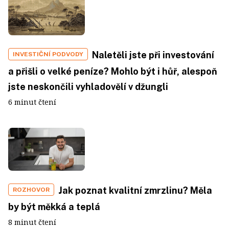
Naletěli jste při investování
INVESTIČNÍ PODVODY
a přišli o velké peníze? Mohlo být i hůř, alespoň
jste neskončili vyhladovělí v džungli
6 minut čtení
Jak poznat kvalitní zmrzlinu? Měla
ROZHOVOR
by být měkká a teplá
8 minut čtení