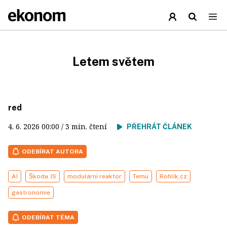
Letem světem
red
4. 6. 2026
00:00
/ 3 min. čtení
PŘEHRÁT ČLÁNEK
ODEBÍRAT AUTORA
AI
Škoda JS
modulární reaktor
Temu
Rohlík.cz
gastronomie
ODEBÍRAT TÉMA