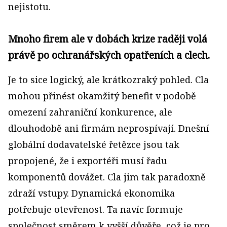
nejistotu.
Mnoho firem ale v dobách krize raději volá
právě po ochranářských opatřeních a clech.
Je to sice logický, ale krátkozraký pohled. Cla
mohou přinést okamžitý benefit v podobě
omezení zahraniční konkurence, ale
dlouhodobě ani firmám neprospívají. Dnešní
globální dodavatelské řetězce jsou tak
propojené, že i exportéři musí řadu
komponentů dovážet. Cla jim tak paradoxně
zdraží vstupy. Dynamická ekonomika
potřebuje otevřenost. Ta navíc formuje
společnost směrem k vyšší důvěře, což je pro