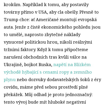
krokům. Například k tomu, aby postavily
továrny přímo v USA, aby cla obešly. Přesně to
Trump chce: ať Američané montují evropská
auta. Jenže z čistě ekonomického pohledu jsou
to umělé, naprosto zbytečné náklady
vynucené politickou hrou, nikoli reálnými
tržními faktory. Když k tomu připočteme
narušení obchodních tras kvůli válce na
Ukrajině, bojkot Ruska,
napětí na Blízkém
východě hýbající s cenami ropy a zemního
plynu
nebo dozvuky dodavatelských šoků z éry
covidu, máme před sebou prostředí plné
překážek. Můj odhad je proto jednoznačný:
tento vývoj bude mít hluboké negativní