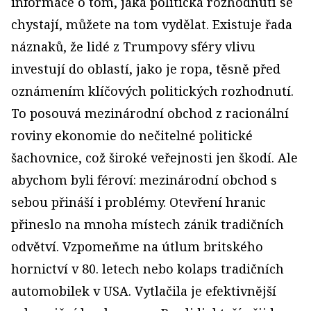
informace o tom, jaká politická rozhodnutí se
chystají, můžete na tom vydělat. Existuje řada
náznaků, že lidé z Trumpovy sféry vlivu
investují do oblastí, jako je ropa, těsně před
oznámením klíčových politických rozhodnutí.
To posouvá mezinárodní obchod z racionální
roviny ekonomie do nečitelné politické
šachovnice, což široké veřejnosti jen škodí. Ale
abychom byli féroví: mezinárodní obchod s
sebou přináší i problémy. Otevření hranic
přineslo na mnoha místech zánik tradičních
odvětví. Vzpomeňme na útlum britského
hornictví v 80. letech nebo kolaps tradičních
automobilek v USA. Vytlačila je efektivnější