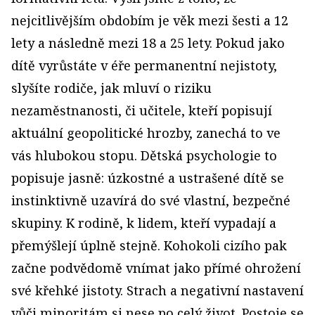
nejcitlivějším obdobím je věk mezi šesti a 12
lety a následně mezi 18 a 25 lety. Pokud jako
dítě vyrůstáte v éře permanentní nejistoty,
slyšíte rodiče, jak mluví o riziku
nezaměstnanosti, či učitele, kteří popisují
aktuální geopolitické hrozby, zanechá to ve
vás hlubokou stopu. Dětská psychologie to
popisuje jasně: úzkostné a ustrašené dítě se
instinktivně uzavírá do své vlastní, bezpečné
skupiny. K rodině, k lidem, kteří vypadají a
přemýšlejí úplně stejně. Kohokoli cizího pak
začne podvědomě vnímat jako přímé ohrožení
své křehké jistoty. Strach a negativní nastavení
vůči minoritám si nese po celý život. Postoje se