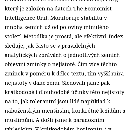
který je založen na datech The Economist
Intelligence Unit. Monitoruje stabilitu v
mnoha zemích už od poloviny minulého
století. Metodika je prostá, ale efektivní. Index
sleduje, jak často se v pravidelných
analytických zprávách o jednotlivých zemích
objevují zmínky o nejistotě. Čím více těchto
zmínek v poměru k délce textu, tím vyšší míra
nejistoty v dané zemi. Sledovali jsme pak
krátkodobé i dlouhodobé účinky této nejistoty
na to, jak tolerantní jsou lidé například k
náboženským menšinám, konkrétně k židům a
muslimům. A došli jsme k paradoxním
výsledkům. V krátkodobém horizontu, i v