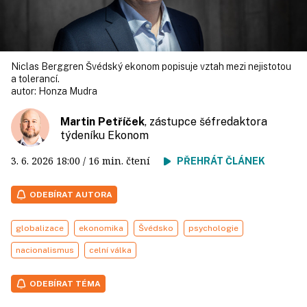
Niclas Berggren Švédský ekonom popisuje vztah mezi nejistotou
a tolerancí.
autor:
Honza Mudra
Martin Petříček
, zástupce šéfredaktora
týdeníku Ekonom
3. 6. 2026
18:00
/ 16 min. čtení
PŘEHRÁT ČLÁNEK
ODEBÍRAT AUTORA
globalizace
ekonomika
Švédsko
psychologie
nacionalismus
celní válka
ODEBÍRAT TÉMA