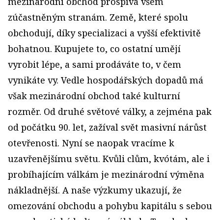
mezinárodní obchod prospívá všem
zúčastněným stranám. Země, které spolu
obchodují, díky specializaci a vyšší efektivitě
bohatnou. Kupujete to, co ostatní umějí
vyrobit lépe, a sami prodáváte to, v čem
vynikáte vy. Vedle hospodářských dopadů má
však mezinárodní obchod také kulturní
rozměr. Od druhé světové války, a zejména pak
od počátku 90. let, zažíval svět masivní nárůst
otevřenosti. Nyní se naopak vracíme k
uzavřenějšímu světu. Kvůli clům, kvótám, ale i
probíhajícím válkám je mezinárodní výměna
nákladnější. A naše výzkumy ukazují, že
omezování obchodu a pohybu kapitálu s sebou