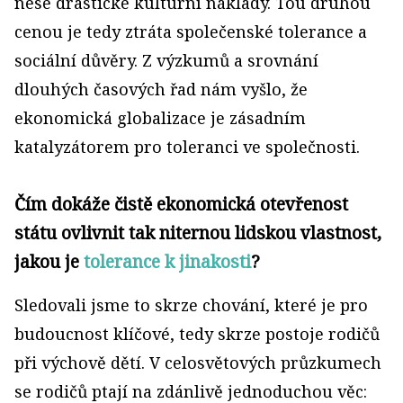
nese drastické kulturní náklady. Tou druhou
cenou je tedy ztráta společenské tolerance a
sociální důvěry. Z výzkumů a srovnání
dlouhých časových řad nám vyšlo, že
ekonomická globalizace je zásadním
katalyzátorem pro toleranci ve společnosti.
Čím dokáže čistě ekonomická otevřenost
státu ovlivnit tak niternou lidskou vlastnost,
jakou je
tolerance k jinakosti
?
Sledovali jsme to skrze chování, které je pro
budoucnost klíčové, tedy skrze postoje rodičů
při výchově dětí. V celosvětových průzkumech
se rodičů ptají na zdánlivě jednoduchou věc: