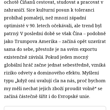
ochotě Číňanů cestovat, studovat a pracovat v
zahraničí. Sice kulturní posun k toleranci
probíhal pomaleji, než mnozí západní
optimisté v 90. letech očekávali, ale trend byl
patrný. V poslední době se však Čína – podobně
jako Trumpova Amerika – začíná opět uzavírat
sama do sebe, přestože je na svém exportu
existenčně závislá. Pokud jeden mocný
globální hráč začne jednat sebestředně, vzniká
riziko odvety a dominového efektu. Myšlení
typu „když oni uvalují cla na nás, proč bychom
my měli nechat jejich zboží proudit volně“ se
začíná částečně šířit i do Evropské unie.