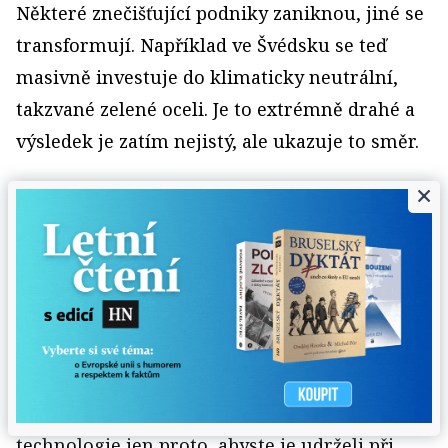
Některé znečišťující podniky zaniknou, jiné se
transformují. Například ve Švédsku se teď
masivně investuje do klimaticky neutrální,
takzvané zelené oceli. Je to extrémně drahé a
výsledek je zatím nejistý, ale ukazuje to směr.
×
Jak by tedy měl stát k této masivní
transformaci přistupovat, aby nezpůsobil
sociální kolaps?
Jako nejméně špatné řešení se ukazuje
skandinávský model sociálního státu. Jeho
základní filozofie říká: nikdy nezastavujte
strukturální změny a nesubvencujte staré
technologie jen proto, abyste je udrželi při