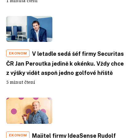
1 minuta čtení
V letadle sedá šéf firmy Securitas
EKONOM
ČR Jan Peroutka jedině k okénku. Vždy chce
z výšky vidět aspoň jedno golfové hřiště
5 minut čtení
Majitel firmy IdeaSense Rudolf
EKONOM