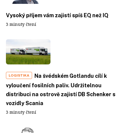
Vysoký příjem vám zajistí spíš EQ než IQ
3 minuty čtení
Na švédském Gotlandu cílí k
LOGISTIKA
vyloučení fosilních paliv. Udržitelnou
distribuci na ostrově zajistí DB Schenker s
vozidly Scania
3 minuty čtení