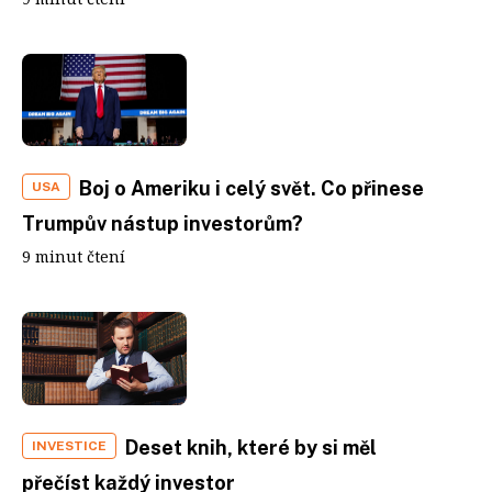
Boj o Ameriku i celý svět. Co přinese
USA
Trumpův nástup investorům?
9 minut čtení
Deset knih, které by si měl
INVESTICE
přečíst každý investor