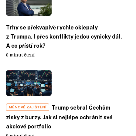
Trhy se překvapivě rychle oklepaly
z Trumpa. I přes konflikty jedou cynicky dál.
A co příští rok?
8 minut čtení
Trump sebral Čechům
MĚNOVÉ ZAJIŠTĚNÍ
zisky z burzy. Jak si nejlépe ochránit své
akciové portfolio
9 minut čtení