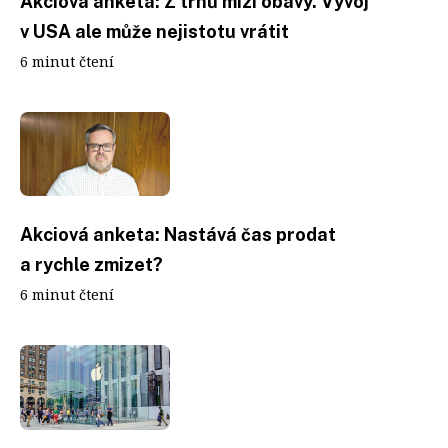
Akciová anketa: Z trhů mizí obavy. Vývoj
v USA ale může nejistotu vrátit
6 minut čtení
Akciová anketa: Nastává čas prodat
a rychle zmizet?
6 minut čtení