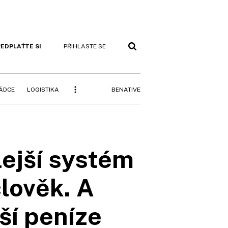
EDPLAŤTE SI
PŘIHLASTE SE
BENATIVE
RÁDCE
LOGISTIKA
lejší systém
člověk. A
ší peníze