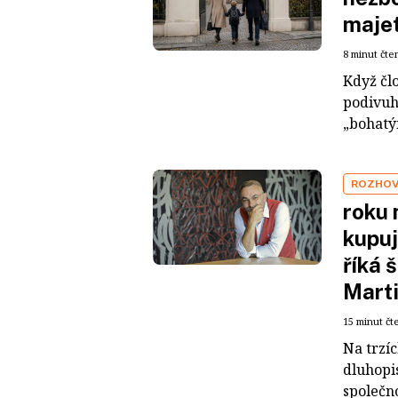
maje
8 minut čte
Když čl
podivuh
„bohatým
ROZHO
roku 
kupuj
říká 
Mart
15 minut čt
Na trzí
dluhopis
společno