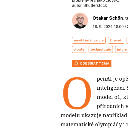
problémy řeší jako člověk.
autor:
Shutterstock
Otakar Schön
, 
18. 9. 2024
18:00
/
umělá inteligence
OpenAI
Apple
technologie
inform
ODEBÍRAT TÉMA
O
penAI je op
inteligenci.
model o1, kt
přírodních 
modelu ukazuje například 
matematické olympiády i n