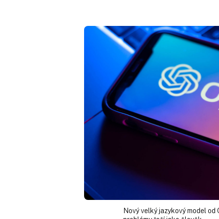
Nový velký jazykový model od