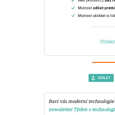
Web Ekonom.cz
bez r
Možnost
sdílet prém
Možnost ukládat si člá
Přihlási
SDÍLET
Baví vás moderní technologie?
newsletter Týden s technolog