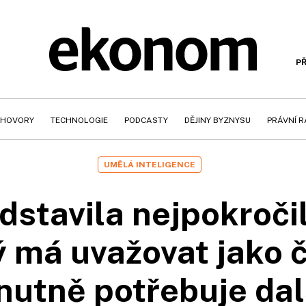
PŘ
HOVORY
TECHNOLOGIE
PODCASTY
DĚJINY BYZNYSU
PRÁVNÍ 
UMĚLÁ INTELIGENCE
stavila nejpokroči
ý má uvažovat jako 
nutně potřebuje dal