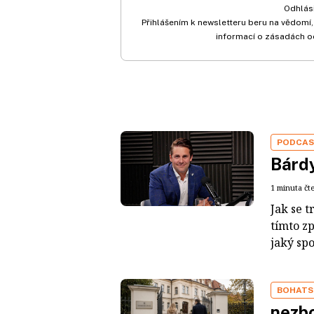
Odhlási
Přihlášením k newsletteru beru na vědomí,
informací o zásadách o
PODCA
Bárdy
1 minuta čt
Jak se t
tímto z
jaký sp
BOHATS
nezbo