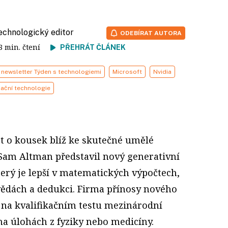
technologický editor
ODEBÍRAT AUTORA
 8 min. čtení
PŘEHRÁT ČLÁNEK
newsletter Týden s technologiemi
Microsoft
Nvidia
ační technologie
ět o kousek blíž ke skutečné umělé
 Sam Altman představil nový generativní
erý je lepší v matematických výpočtech,
vědách a dedukci. Firma přínosy nového
na kvalifikačním testu mezinárodní
a úlohách z fyziky nebo medicíny.