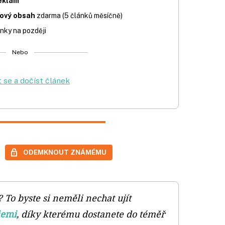
eklam
iový obsah
zdarma (5 článků měsíčně)
nky na později
Nebo
t se a dočíst článek
ODEMKNOUT ZNÁMÉMU
 To byste si neměli nechat ujít
iemi
, díky kterému dostanete do téměř