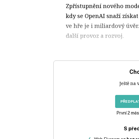
Zpřístupnění nového modelu
kdy se OpenAI snaží získat 
ve hře je i miliardový úvěr
další provoz a rozvoj.
Chc
Ještě na 
PŘEDPLAT
První 2 měs
S pře