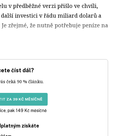
 v předběžné verzi přišlo ve chvíli,
další investici v řádu miliard dolarů a
. Je zřejmé, že nutně potřebuje peníze na
ete číst dál?
vás čeká 90 % článku.
IT ZA 39 KČ MĚSÍČNĚ
íce, pak 149 Kč měsíčně
dplatným získáte