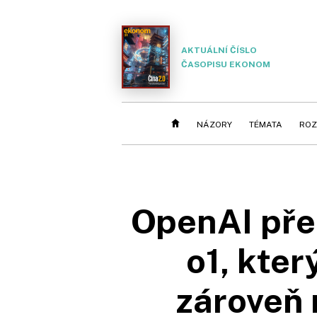
AKTUÁLNÍ ČÍSLO
ČASOPISU EKONOM
NÁZORY
TÉMATA
ROZ
OpenAI před
o1, kter
zároveň 