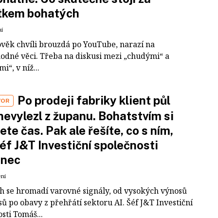
tkem bohatých
ní
ověk chvíli brouzdá po YouTube, narazí na
odné věci. Třeba na diskusi mezi „chudými“ a
i“, v níž...
Po prodeji fabriky klient půl
VOR
nevylezl z županu. Bohatstvím si
ete čas. Pak ale řešíte, co s ním,
šéf J&T Investiční společnosti
inec
ení
ch se hromadí varovné signály, od vysokých výnosů
ů po obavy z přehřátí sektoru AI. Šéf J&T Investiční
sti Tomáš...