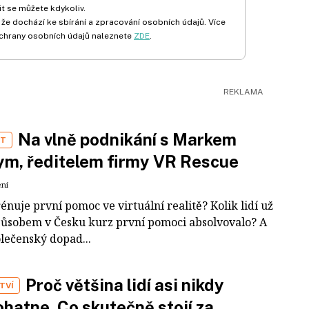
t se můžete kdykoliv.
 že dochází ke sbírání a zpracování osobních údajů. Více
chrany osobních údajů naleznete
ZDE
.
Na vlně podnikání s Markem
ST
m, ředitelem firmy VR Rescue
ení
rénuje první pomoc ve virtuální realitě? Kolik lidí už
působem v Česku kurz první pomoci absolvovalo? A
olečenský dopad...
Proč většina lidí asi nikdy
TVÍ
hatne. Co skutečně stojí za