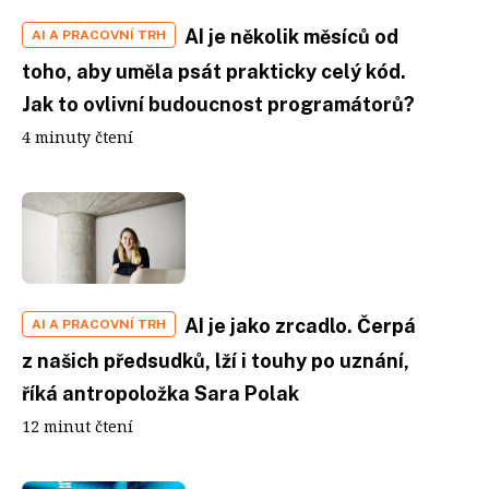
AI je několik měsíců od
AI A PRACOVNÍ TRH
toho, aby uměla psát prakticky celý kód.
Jak to ovlivní budoucnost programátorů?
4 minuty čtení
AI je jako zrcadlo. Čerpá
AI A PRACOVNÍ TRH
z našich předsudků, lží i touhy po uznání,
říká antropoložka Sara Polak
12 minut čtení