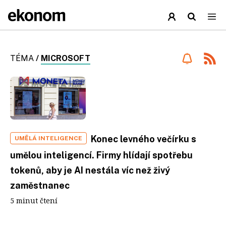
TÉMA
/
MICROSOFT
Konec levného večírku s
UMĚLÁ INTELIGENCE
umělou inteligencí. Firmy hlídají spotřebu
tokenů, aby je AI nestála víc než živý
zaměstnanec
5 minut čtení