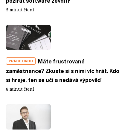
požírat software zevnitř
5 minut čtení
Máte frustrované
PRÁCE HROU
zaměstnance? Zkuste si s nimi víc hrát. Kdo
si hraje, ten se učí a nedává výpověď
8 minut čtení