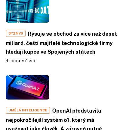
Rýsuje se obchod za více než deset
BYZNYS
miliard, čeští majitelé technologické firmy
hledají kupce ve Spojených státech
4 minuty čtení
OpenAI představila
UMĚLÁ INTELIGENCE
nejpokročilejší systém o1, který má
uvažovat jako člověk. A zároveň nutně