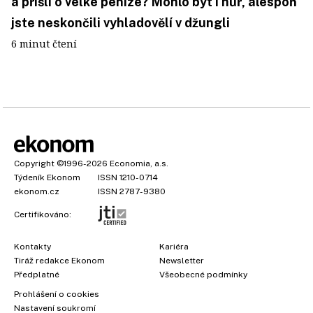
a přišli o velké peníze? Mohlo být i hůř, alespoň
jste neskončili vyhladovělí v džungli
6 minut čtení
Copyright
©1996-2026
Economia, a.s.
Týdeník Ekonom
ISSN 1210-0714
ekonom.cz
ISSN 2787-9380
Certifikováno:
Kontakty
Kariéra
Tiráž redakce Ekonom
Newsletter
Předplatné
Všeobecné podmínky
Prohlášení o cookies
Nastavení soukromí