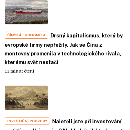
Drsný kapitalismus, který by
ČÍNSKÁ EKONOMIKA
evropské firmy nepřežily. Jak se Čína z
montovny proměnila v technologického rivala,
kterému svět nestačí
11 minut čtení
Naletěli jste při investování
INVESTIČNÍ PODVODY