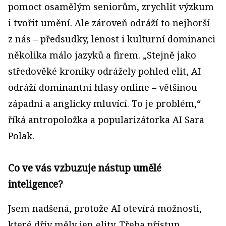
pomoct osamělým seniorům, zrychlit výzkum
i tvořit umění. Ale zároveň odráží to nejhorší
z nás – předsudky, lenost i kulturní dominanci
několika málo jazyků a firem. „Stejně jako
středověké kroniky odrážely pohled elit, AI
odráží dominantní hlasy online – většinou
západní a anglicky mluvící. To je problém,“
říká antropoložka a popularizátorka AI Sara
Polak.
Co ve vás vzbuzuje nástup umělé
inteligence?
Jsem nadšená, protože AI otevírá možnosti,
které dřív měly jen elity. Třeba přístup