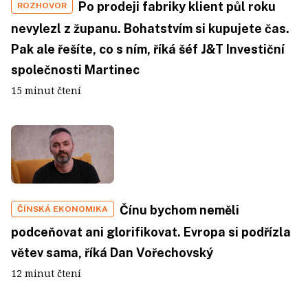
Po prodeji fabriky klient půl roku
ROZHOVOR
nevylezl z županu. Bohatstvím si kupujete čas.
Pak ale řešíte, co s ním, říká šéf J&T Investiční
společnosti Martinec
15 minut čtení
Čínu bychom neměli
ČÍNSKÁ EKONOMIKA
podceňovat ani glorifikovat. Evropa si podřízla
větev sama, říká Dan Vořechovský
12 minut čtení