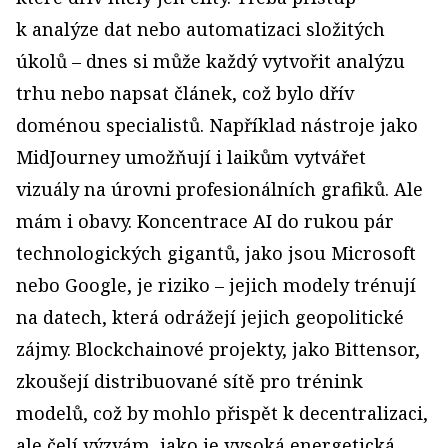
k analýze dat nebo automatizaci složitých
úkolů – dnes si může každý vytvořit analýzu
trhu nebo napsat článek, což bylo dřív
doménou specialistů. Například nástroje jako
MidJourney umožňují i laikům vytvářet
vizuály na úrovni profesionálních grafiků. Ale
mám i obavy. Koncentrace AI do rukou pár
technologických gigantů, jako jsou Microsoft
nebo Google, je riziko – jejich modely trénují
na datech, která odrážejí jejich geopolitické
zájmy. Blockchainové projekty, jako Bittensor,
zkoušejí distribuované sítě pro trénink
modelů, což by mohlo přispět k decentralizaci,
ale čelí výzvám, jako je vysoká energetická