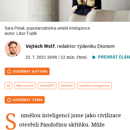
Sara Polak, popularizátorka umělé inteligence
autor:
Libor Fojtík
Vojtěch Wolf
, redaktor týdeníku Ekonom
23. 7. 2025
18:00
/ 12 min. čtení
PŘEHRÁT ČLÁ
ODEBÍRAT AUTORA
AI
Microsoft
ChatGPT
OpenAI
umělá inteligence
ODEBÍRAT TÉMA
S
umělou inteligencí jsme jako civilizace
otevřeli Pandořinu skříňku. Může