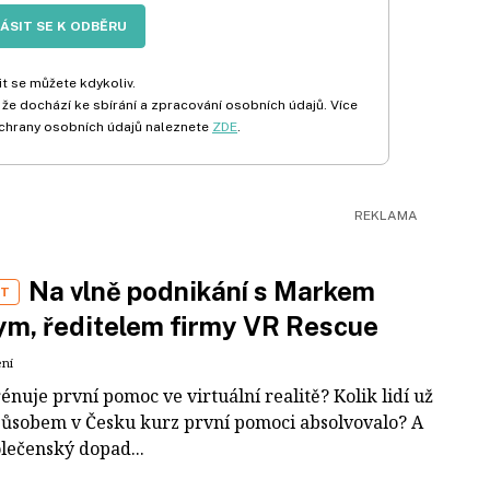
LÁSIT SE K ODBĚRU
t se můžete kdykoliv.
 že dochází ke sbírání a zpracování osobních údajů. Více
chrany osobních údajů naleznete
ZDE
.
Na vlně podnikání s Markem
ST
m, ředitelem firmy VR Rescue
ení
rénuje první pomoc ve virtuální realitě? Kolik lidí už
působem v Česku kurz první pomoci absolvovalo? A
olečenský dopad...