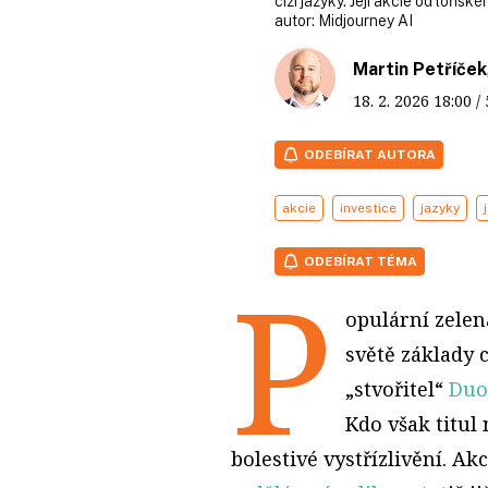
cizí jazyky. Její akcie od loňsk
autor:
Midjourney AI
Martin Petříček
18. 2. 2026
18:00
/
ODEBÍRAT AUTORA
akcie
investice
jazyky
ODEBÍRAT TÉMA
P
opulární zelen
světě základy c
„stvořitel“
Duo
Kdo však titul
bolestivé vystřízlivění. A