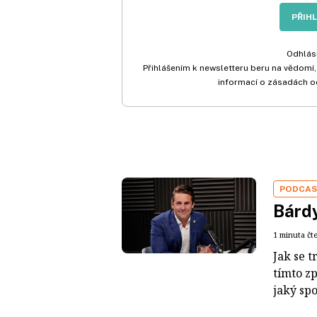
PŘIH
Odhlási
Přihlášením k newsletteru beru na vědomí,
informací o zásadách o
PODCA
Bárdy
1 minuta čt
Jak se t
tímto z
jaký sp