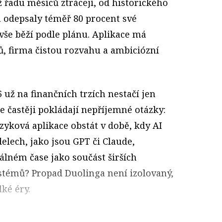
iž řadu měsíců ztrácejí, od historického
 odepsaly téměř 80 procent své
 vše běží podle plánu. Aplikace má
ů, firma čistou rozvahu a ambiciózní
 už na finančních trzích nestačí jen
le častěji pokládají nepříjemné otázky:
zyková aplikace obstát v době, kdy AI
lech, jako jsou GPT či Claude,
álném čase jako součást širších
stémů? Propad Duolinga není izolovaný,
lké éry.