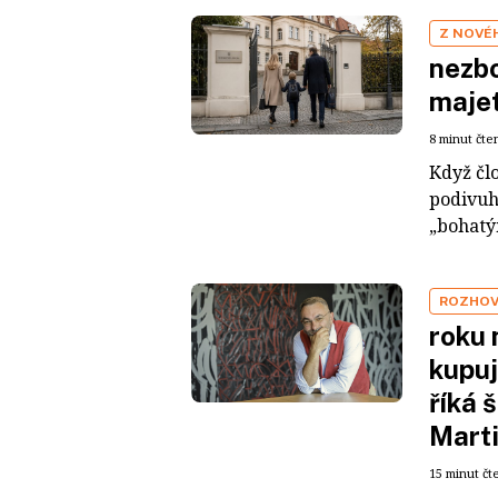
Z NOVÉ
nezbo
maje
8 minut čte
Když čl
podivuh
„bohatým
ROZHO
roku 
kupuj
říká 
Mart
15 minut čt