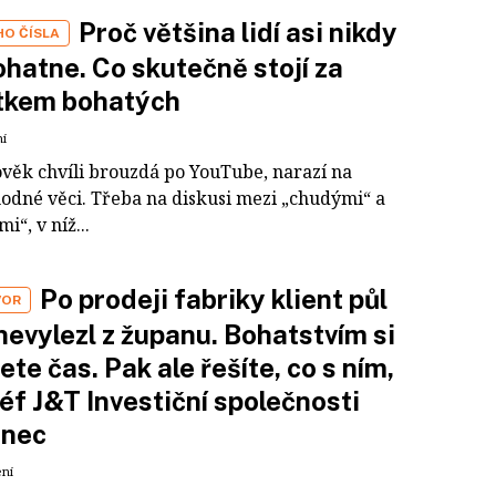
Proč většina lidí asi nikdy
HO ČÍSLA
hatne. Co skutečně stojí za
tkem bohatých
ní
ověk chvíli brouzdá po YouTube, narazí na
odné věci. Třeba na diskusi mezi „chudými“ a
i“, v níž...
Po prodeji fabriky klient půl
VOR
nevylezl z županu. Bohatstvím si
ete čas. Pak ale řešíte, co s ním,
šéf J&T Investiční společnosti
inec
ení