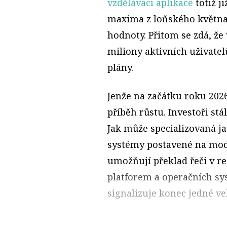
vzdělávací aplikace
totiž j
maxima z loňského května
hodnoty. Přitom se zdá, že
miliony aktivních uživatel
plány.
Jenže na začátku roku 2026
příběh růstu. Investoři stá
Jak může specializovaná ja
systémy postavené na mode
umožňují překlad řeči v re
platforem a operačních sy
signalizuje konec jedné ve