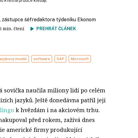
ého května prudce klesají.
, zástupce šéfredaktora týdeníku Ekonom
 5 min. čtení
PŘEHRÁT ČLÁNEK
jazykový model
software
SAP
Microsoft
á sovička naučila miliony lidí po celém
izích jazyků. Ještě donedávna patřil její
lingo
k hvězdám i na akciovém trhu.
 nakupoval před rokem, zažívá dnes
kcie americké firmy produkující