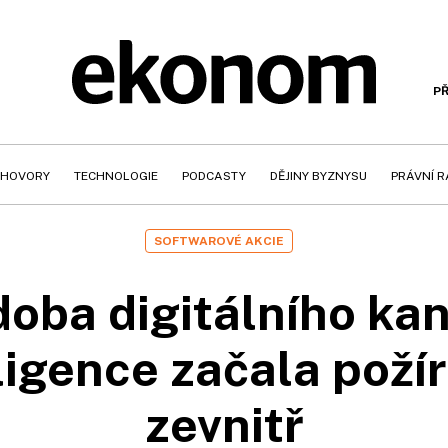
PŘ
HOVORY
TECHNOLOGIE
PODCASTY
DĚJINY BYZNYSU
PRÁVNÍ 
SOFTWAROVÉ AKCIE
oba digitálního ka
igence začala poží
zevnitř