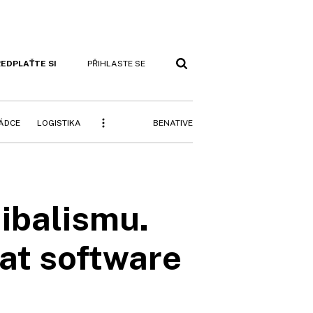
EDPLAŤTE SI
PŘIHLASTE SE
BENATIVE
RÁDCE
LOGISTIKA
nibalismu.
rat software