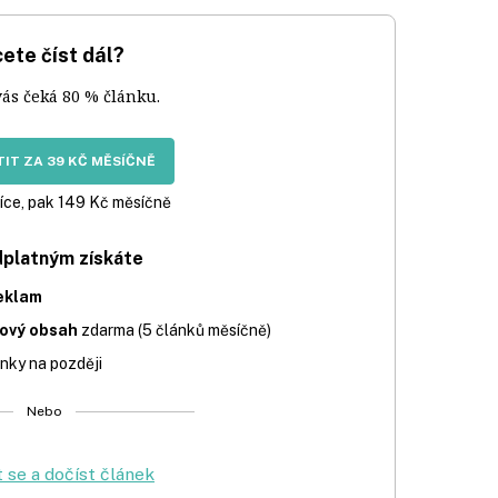
ete číst dál?
vás čeká 80 % článku.
IT ZA 39 KČ MĚSÍČNĚ
íce, pak 149 Kč měsíčně
dplatným získáte
eklam
iový obsah
zdarma (5 článků měsíčně)
nky na později
Nebo
t se a dočíst článek