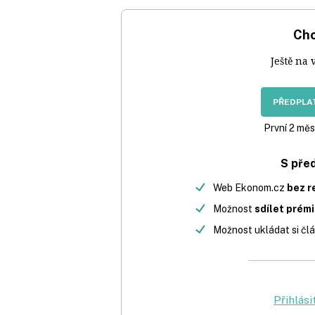
Chc
Ještě na 
PŘEDPLAT
První 2 měs
S pře
Web Ekonom.cz
bez r
Možnost
sdílet prém
Možnost ukládat si člá
Přihlási