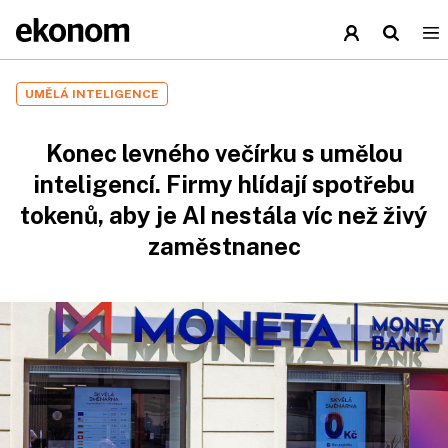
UMĚLÁ INTELIGENCE
Konec levného večírku s umělou
inteligencí. Firmy hlídají spotřebu
tokenů, aby je AI nestála víc než živý
zaměstnanec