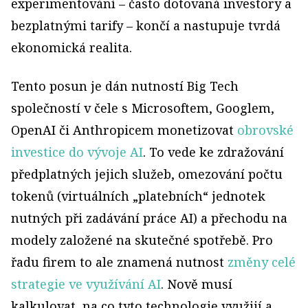
experimentování – často dotovaná investory a
bezplatnými tarify – končí a nastupuje tvrdá
ekonomická realita.
Tento posun je dán nutností Big Tech
společností v čele s Microsoftem, Googlem,
OpenAI či Anthropicem monetizovat
obrovské
investice do vývoje AI
. To vede ke zdražování
předplatných jejich služeb, omezování počtu
tokenů (virtuálních „platebních“ jednotek
nutných při zadávání práce AI) a přechodu na
modely založené na skutečné spotřebě. Pro
řadu firem to ale znamená nutnost
změny celé
strategie ve využívání AI
. Nově musí
kalkulovat, na co tyto technologie využijí a