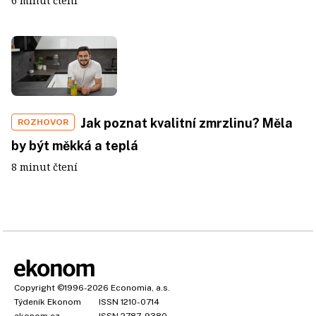
6 minut čtení
Jak poznat kvalitní zmrzlinu? Měla
ROZHOVOR
by být měkká a teplá
8 minut čtení
Copyright
©1996-2026
Economia, a.s.
Týdeník Ekonom
ISSN 1210-0714
ekonom.cz
ISSN 2787-9380