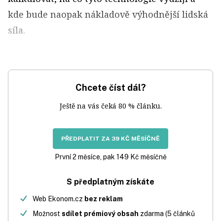
kde bude naopak nákladově výhodnější lidská
síla.
Chcete číst dál?
Ještě na vás čeká 80 % článku.
PŘEDPLATIT ZA 39 KČ MĚSÍČNĚ
První 2 měsíce, pak 149 Kč měsíčně
S předplatným získáte
Web Ekonom.cz
bez reklam
Možnost
sdílet prémiový obsah
zdarma (5 článků