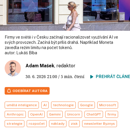
Firmy ve světě i v Česku začínají racionalizovat využívání AI ve
svých provozech. Začíná být příliš drahá. Například Moneta
zavedla režim limitu na počet tokenů.
autor:
Lukáš Bíba
Adam Mašek
, redaktor
30. 6. 2026
21:00
/ 5 min. čtení
PŘEHRÁT ČLÁN
ODEBÍRAT AUTORA
umělá inteligence
AI
technologie
Google
Microsoft
Anthropic
OpenAI
Gemini
Unicorn
ChatGPT
firmy
strategie
rozpočet
náklady
zisk
newsletter Byznys