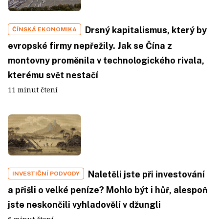
Drsný kapitalismus, který by
ČÍNSKÁ EKONOMIKA
evropské firmy nepřežily. Jak se Čína z
montovny proměnila v technologického rivala,
kterému svět nestačí
11 minut čtení
Naletěli jste při investování
INVESTIČNÍ PODVODY
a přišli o velké peníze? Mohlo být i hůř, alespoň
jste neskončili vyhladovělí v džungli