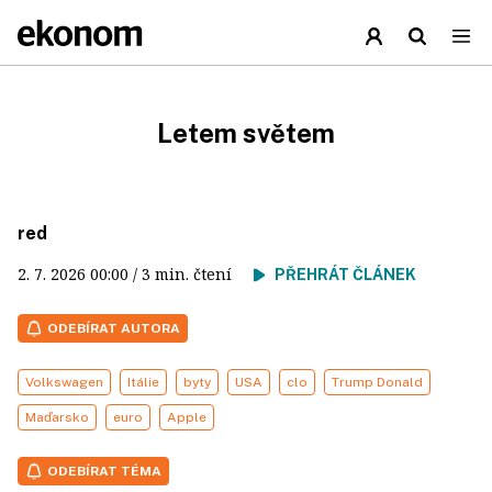
Letem světem
red
2. 7. 2026
00:00
/ 3 min. čtení
PŘEHRÁT ČLÁNEK
ODEBÍRAT AUTORA
Volkswagen
Itálie
byty
USA
clo
Trump Donald
Maďarsko
euro
Apple
ODEBÍRAT TÉMA