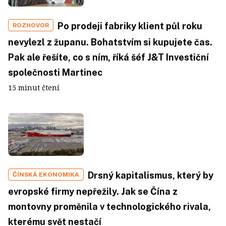
Po prodeji fabriky klient půl roku
ROZHOVOR
nevylezl z županu. Bohatstvím si kupujete čas.
Pak ale řešíte, co s ním, říká šéf J&T Investiční
společnosti Martinec
15 minut čtení
Drsný kapitalismus, který by
ČÍNSKÁ EKONOMIKA
evropské firmy nepřežily. Jak se Čína z
montovny proměnila v technologického rivala,
kterému svět nestačí