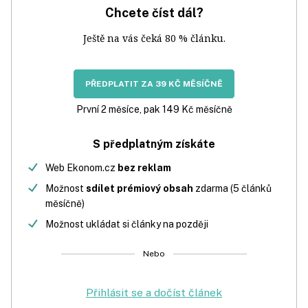
Chcete číst dál?
Ještě na vás čeká 80 % článku.
PŘEDPLATIT ZA 39 KČ MĚSÍČNĚ
První 2 měsíce, pak 149 Kč měsíčně
S předplatným získáte
Web Ekonom.cz
bez reklam
Možnost
sdílet prémiový obsah
zdarma (5 článků
měsíčně)
Možnost ukládat si články na později
Nebo
Přihlásit se a dočíst článek