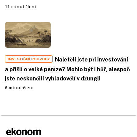
11 minut čtení
Naletěli jste při investování
INVESTIČNÍ PODVODY
a přišli o velké peníze? Mohlo být i hůř, alespoň
jste neskončili vyhladovělí v džungli
6 minut čtení