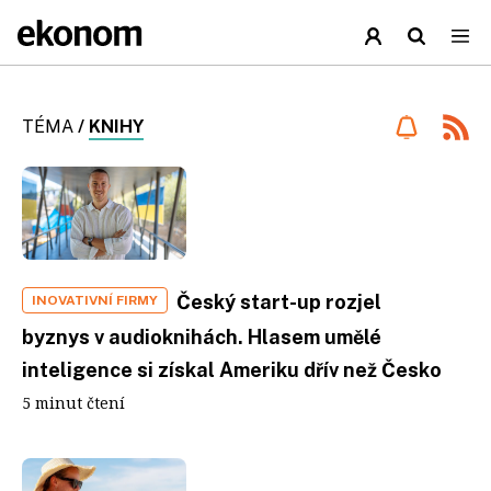
TÉMA
/
KNIHY
Český start-up rozjel
INOVATIVNÍ FIRMY
byznys v audioknihách. Hlasem umělé
inteligence si získal Ameriku dřív než Česko
5 minut čtení