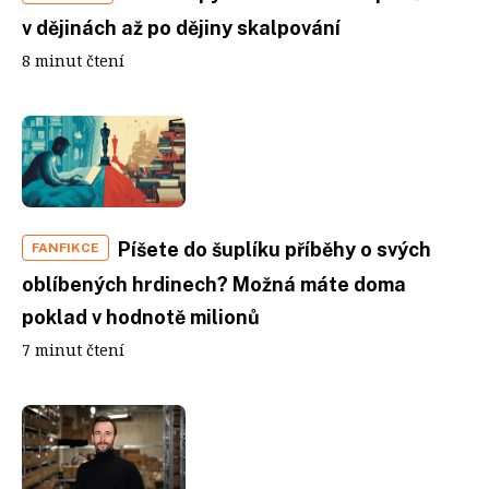
v dějinách až po dějiny skalpování
8 minut čtení
Píšete do šuplíku příběhy o svých
FANFIKCE
oblíbených hrdinech? Možná máte doma
poklad v hodnotě milionů
7 minut čtení