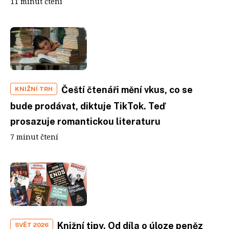
11 minut čtení
Čeští čtenáři mění vkus, co se
KNIŽNÍ TRH
bude prodávat, diktuje TikTok. Teď
prosazuje romantickou literaturu
7 minut čtení
Knižní tipy. Od díla o úloze peněz
SVĚT 2026