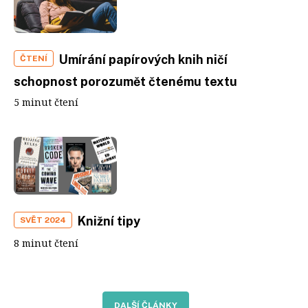
Umírání papírových knih ničí
ČTENÍ
schopnost porozumět čtenému textu
5 minut čtení
Knižní tipy
SVĚT 2024
8 minut čtení
DALŠÍ ČLÁNKY