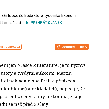
, zástupce šéfredaktora týdeníku Ekonom
 11 min. čtení
PŘEHRÁT ČLÁNEK
nakladatelství
ODEBÍRAT TÉMA
není jen o lásce k literatuře, je to byznys
ibutory a tvrdými aukcemi. Martin
itel nakladatelství Práh a předseda
h knihkupců a nakladatelů, popisuje, že
 procent z ceny knihy, a zkoumá, zda je
dit se než před 30 lety.