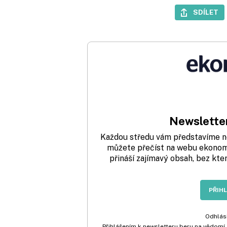
SDÍLET
Newsletter
Každou středu vám představíme nej
můžete přečíst na webu ekonom.
přináší zajímavý obsah, bez kte
PŘIH
Odhlási
Přihlášením k newsletteru beru na vědomí,