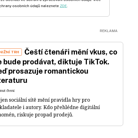
chrany osobních údajů naleznete
ZDE
.
Čeští čtenáři mění vkus, co
NIŽNÍ TRH
e bude prodávat, diktuje TikTok.
eď prosazuje romantickou
iteraturu
nut čtení
jen sociální sítě mění pravidla hry pro
kladatele i autory. Kdo přehlédne digitální
nomén, riskuje propad prodejů.