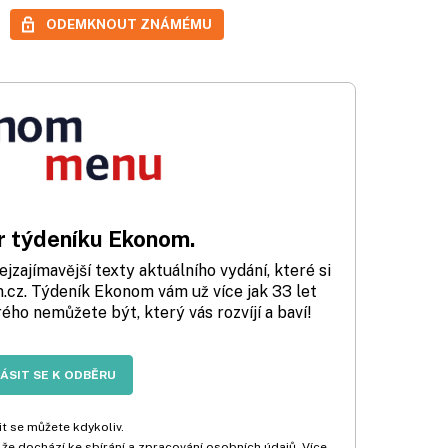
ODEMKNOUT ZNÁMÉMU
 týdeníku Ekonom.
zajímavější texty aktuálního vydání, které si
cz. Týdeník Ekonom vám už více jak 33 let
rého nemůžete být, který vás rozvíjí a baví!
LÁSIT SE K ODBĚRU
t se můžete kdykoliv.
 že dochází ke sbírání a zpracování osobních údajů. Více