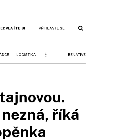
EDPLAŤTE SI
PŘIHLASTE SE
BENATIVE
RÁDCE
LOGISTIKA
tajnovou.
 nezná, říká
Vopěnka