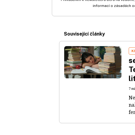
informací o zásadách o
Související články
K
s
T
l
7 mi
Ne
na
fe