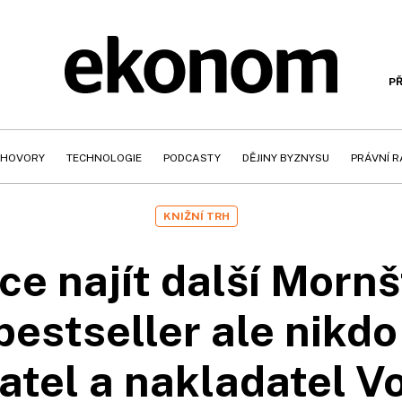
PŘ
HOVORY
TECHNOLOGIE
PODCASTY
DĚJINY BYZNYSU
PRÁVNÍ 
KNIŽNÍ TRH
ce najít další Mornš
estseller ale nikdo
atel a nakladatel 