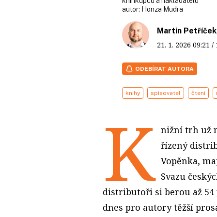
knihkupců a nakladatelů
autor:
Honza Mudra
Martin Petříček
21. 1. 2026
09:21
/
ODEBÍRAT AUTORA
knihy
spisovatel
čtení
K
nižní trh už 
řízený distr
Vopěnka, maj
Svazu českýc
distributoři si berou až 54
dnes pro autory těžší prosa