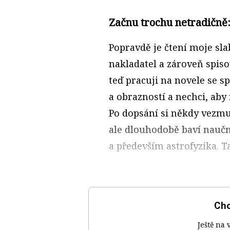
Začnu trochu netradičně:
Popravdě je čtení moje sla
nakladatel a zároveň spisov
teď pracuji na novele se s
a obrazností a nechci, aby 
Po dopsání si někdy vezmu
ale dlouhodobě baví naučná 
a především astrofyzika. T
Chc
Ještě na 