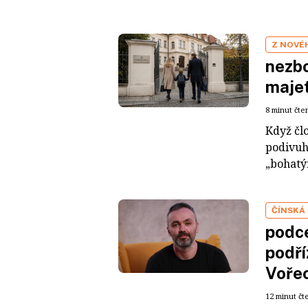
Z NOVÉ
nezbo
maje
8 minut čte
Když čl
podivuh
„bohatým
ČÍNSKÁ
podce
podří
Voře
12 minut čt