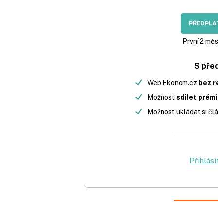
PŘEDPLAT
První 2 měs
S pře
Web Ekonom.cz
bez r
Možnost
sdílet prém
Možnost ukládat si člá
Přihlási