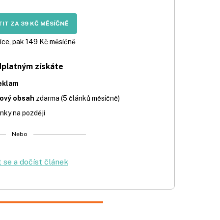
IT ZA 39 KČ MĚSÍČNĚ
íce, pak 149 Kč měsíčně
dplatným získáte
eklam
iový obsah
zdarma (5 článků měsíčně)
nky na později
Nebo
t se a dočíst článek