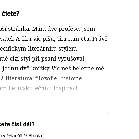
 čtete?
bší stránka. Mám dvě profese: jsem
atel. A čím víc píšu, tím míň čtu. Právě
pecifickým literárním stylem
mě cizí styl při psaní vyrušoval.
 jednu dvě knížky. Víc než beletrie mě
literatura: filozofie, historie
am beru skutečnou inspiraci.
ete číst dál?
vás čeká 90 % článku.