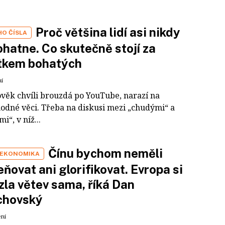
Proč většina lidí asi nikdy
HO ČÍSLA
hatne. Co skutečně stojí za
tkem bohatých
ní
ověk chvíli brouzdá po YouTube, narazí na
odné věci. Třeba na diskusi mezi „chudými“ a
i“, v níž...
Čínu bychom neměli
 EKONOMIKA
ňovat ani glorifikovat. Evropa si
zla větev sama, říká Dan
chovský
ení