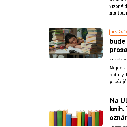
řízený 
majitel 
KNIŽNÍ 
bude 
prosa
7 minut čte
Nejen so
autory.
prodejů
Na Ul
knih.
ozná
2 minuty čt