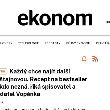
PŘ
HOVORY
TECHNOLOGIE
PODCASTY
DĚJINY BYZNYSU
PRÁVNÍ 
Každý chce najít další
TRH
tajnovou. Recept na bestseller
ikdo nezná, říká spisovatel a
adatel Vopěnka
ení
rh už není jen o lásce k literatuře, je to byznys