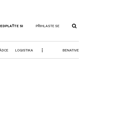
EDPLAŤTE SI
PŘIHLASTE SE
BENATIVE
RÁDCE
LOGISTIKA