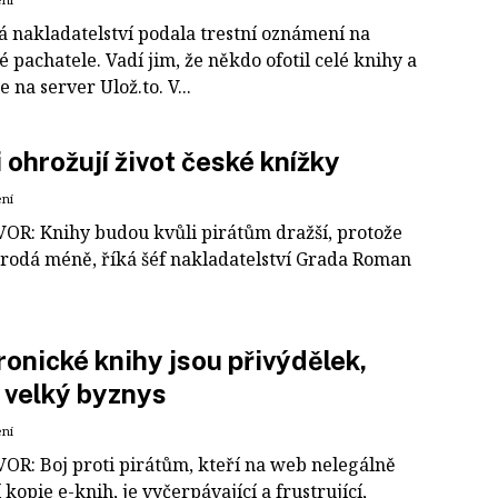
á nakladatelství podala trestní oznámení na
pachatele. Vadí jim, že někdo ofotil celé knihy a
e na server Ulož.to. V...
i ohrožují život české knížky
ení
R: Knihy budou kvůli pirátům dražší, protože
 prodá méně, říká šéf nakladatelství Grada Roman
ronické knihy jsou přivýdělek,
i velký byznys
ení
R: Boj proti pirátům, kteří na web nelegálně
 kopie e-knih, je vyčerpávající a frustrující,