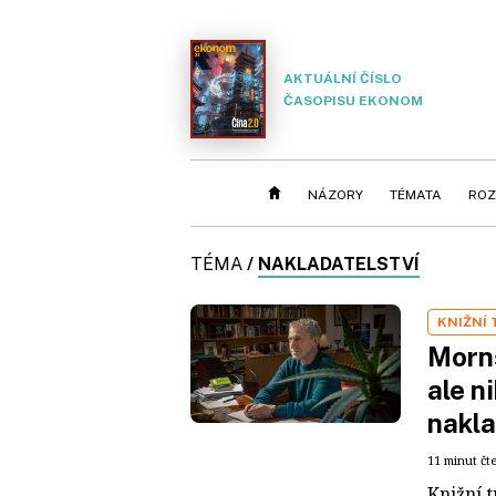
AKTUÁLNÍ ČÍSLO
ČASOPISU EKONOM
NÁZORY
TÉMATA
ROZ
TÉMA
/
NAKLADATELSTVÍ
KNIŽNÍ 
Mornš
ale n
nakl
11 minut čt
Knižní t