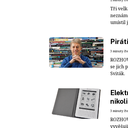
Tři velk
neznámé 
umístil j
Pirát
3 minuty čt
ROZHOVO
se jich
Sviták.
Elekt
nikol
3 minuty čt
ROZHOVO
vyvěšují