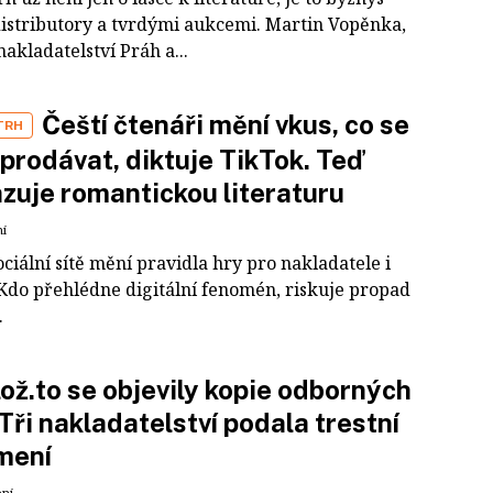
distributory a tvrdými aukcemi. Martin Vopěnka,
nakladatelství Práh a...
Čeští čtenáři mění vkus, co se
TRH
prodávat, diktuje TikTok. Teď
zuje romantickou literaturu
ní
ciální sítě mění pravidla hry pro nakladatele i
 Kdo přehlédne digitální fenomén, riskuje propad
.
ož.to se objevily kopie odborných
 Tři nakladatelství podala trestní
mení
ení