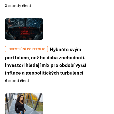
3 minuty čtení
Hýbněte svým
INVESTIČNÍ PORTFOLIO
portfoliem, než ho doba znehodnotí.
Investoři hledají mix pro období vyšší
inflace a geopolitických turbulencí
6 minut čtení