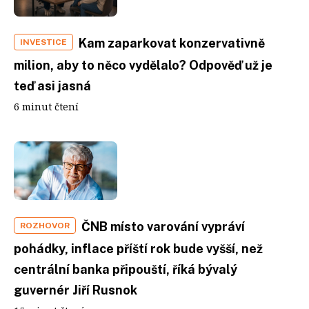
Kam zaparkovat konzervativně
INVESTICE
milion, aby to něco vydělalo? Odpověď už je
teď asi jasná
6 minut čtení
ČNB místo varování vypráví
ROZHOVOR
pohádky, inflace příští rok bude vyšší, než
centrální banka připouští, říká bývalý
guvernér Jiří Rusnok