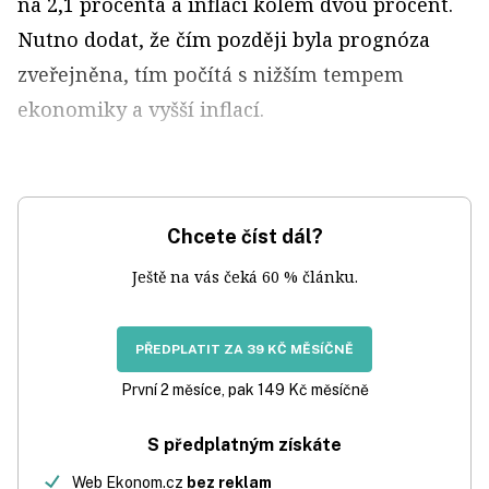
na 2,1 procenta a inflaci kolem dvou procent.
Nutno dodat, že čím později byla prognóza
zveřejněna, tím počítá s nižším tempem
ekonomiky a vyšší inflací.
Chcete číst dál?
Ještě na vás čeká 60 % článku.
PŘEDPLATIT ZA 39 KČ MĚSÍČNĚ
První 2 měsíce, pak 149 Kč měsíčně
S předplatným získáte
Web Ekonom.cz
bez reklam