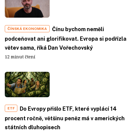
Čínu bychom neměli
ČÍNSKÁ EKONOMIKA
podceňovat ani glorifikovat. Evropa si podřízla
větev sama, říká Dan Vořechovský
12 minut čtení
Do Evropy přišlo ETF, které vyplácí 14
ETF
procent ročně, většinu peněz má v amerických
státních dluhopisech