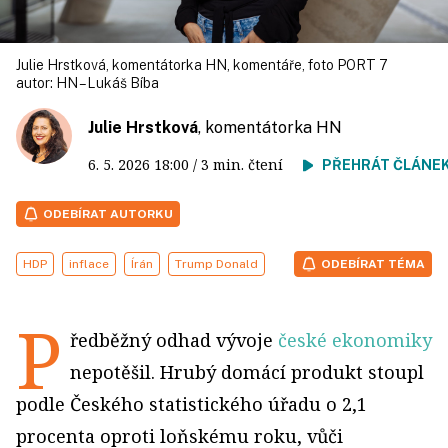
Julie Hrstková, komentátorka HN, komentáře, foto PORT 7
autor:
HN – Lukáš Bíba
Julie Hrstková
, komentátorka HN
6. 5. 2026
18:00
/ 3 min. čtení
PŘEHRÁT ČLÁNE
ODEBÍRAT AUTORKU
HDP
inflace
Írán
Trump Donald
ODEBÍRAT TÉMA
P
ředběžný odhad vývoje
české ekonomiky
nepotěšil. Hrubý domácí produkt stoupl
podle Českého statistického úřadu o 2,1
procenta oproti loňskému roku, vůči