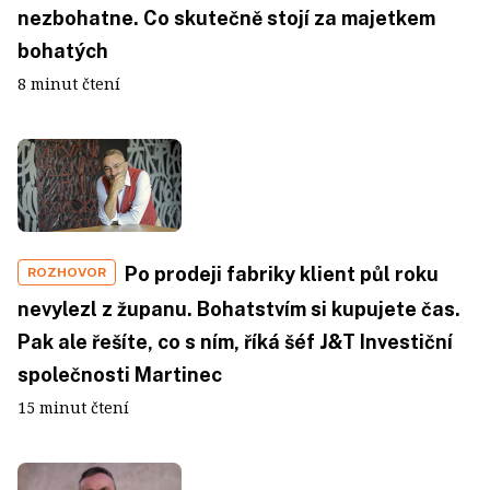
nezbohatne. Co skutečně stojí za majetkem
bohatých
8 minut čtení
Po prodeji fabriky klient půl roku
ROZHOVOR
nevylezl z županu. Bohatstvím si kupujete čas.
Pak ale řešíte, co s ním, říká šéf J&T Investiční
společnosti Martinec
15 minut čtení