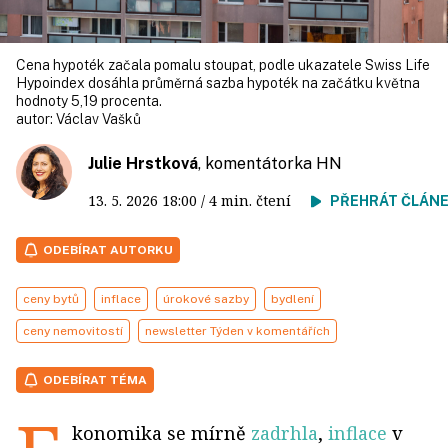
Cena hypoték začala pomalu stoupat, podle ukazatele Swiss Life
Hypoindex dosáhla průměrná sazba hypoték na začátku května
hodnoty 5,19 procenta.
autor:
Václav Vašků
Julie Hrstková
, komentátorka HN
13. 5. 2026
18:00
/ 4 min. čtení
PŘEHRÁT ČLÁN
ODEBÍRAT AUTORKU
ceny bytů
inflace
úrokové sazby
bydlení
ceny nemovitostí
newsletter Týden v komentářích
ODEBÍRAT TÉMA
konomika se mírně
zadrhla
,
inflace
v