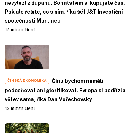
nevylezl z županu. Bohatstvím si kupujete čas.
Pak ale řešíte, co s ním, říká šéf J&T Investiční
společnosti Martinec
15 minut čtení
Čínu bychom neměli
ČÍNSKÁ EKONOMIKA
podceňovat ani glorifikovat. Evropa si podřízla
větev sama, říká Dan Vořechovský
12 minut čtení