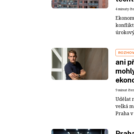
4 minuty čt
Ekonomi
konflik
úrokový
ROZHO
ani p
mohly
ekon
9 minut čte
Udělat 
velká m
Praha v
Praha