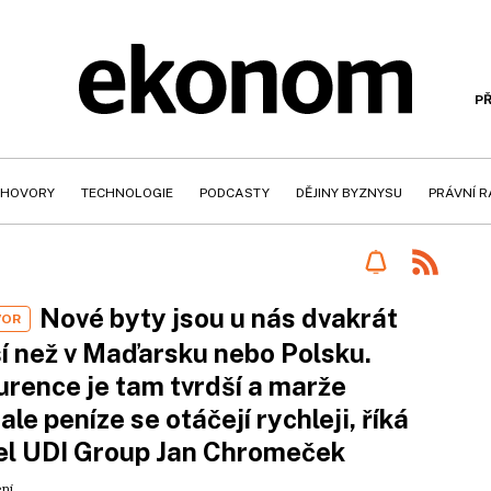
PŘ
HOVORY
TECHNOLOGIE
PODCASTY
DĚJINY BYZNYSU
PRÁVNÍ 
Nové byty jsou u nás dvakrát
VOR
í než v Maďarsku nebo Polsku.
rence je tam tvrdší a marže
 ale peníze se otáčejí rychleji, říká
el UDI Group Jan Chromeček
ení