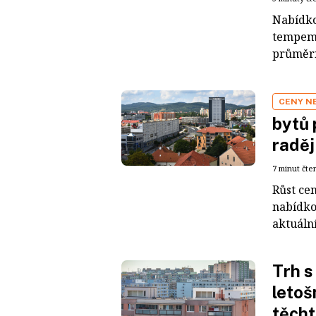
Nabídko
tempem,
průměrn
CENY N
bytů 
raděj
7 minut čte
Růst ce
nabídko
aktuální
Trh s
letoš
těcht