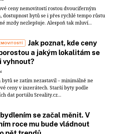
vé ceny nemovitostí rostou dvouciferným
 dostupnost bytů se i přes rychlé tempo růstu
é mzdy nezlepšuje. Alespoň tak mluví...
Jak poznat, kde ceny
EMOVITOSTÍ
porostou a jakým lokalitám se
i vyhnout?
ní
n bytů se zatím nezastavil – minimálně ne
vé ceny v inzerátech. Starší byty podle
ch dat portálu Sreality.cz...
 bydlením se začal měnit. V
ním roce mu bude vládnout
o pět trendů