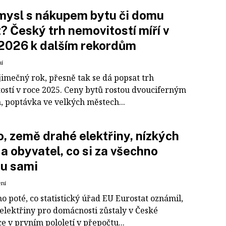
mysl s nákupem bytu či domu
? Český trh nemovitostí míří v
2026 k dalším rekordům
ní
jimečný rok, přesně tak se dá popsat trh
ostí v roce 2025. Ceny bytů rostou dvouciferným
 poptávka ve velkých městech...
, země drahé elektřiny, nízkých
 a obyvatel, co si za všechno
u sami
ení
 poté, co statistický úřad EU Eurostat oznámil,
 elektřiny pro domácnosti zůstaly v České
e v prvním pololetí v přepočtu...