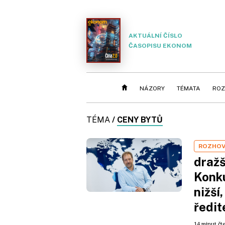
AKTUÁLNÍ ČÍSLO
ČASOPISU EKONOM
NÁZORY
TÉMATA
ROZ
TÉMA
/
CENY BYTŮ
ROZHO
dražš
Konku
nižší,
ředit
14 minut čt