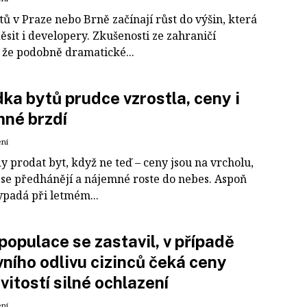
ů v Praze nebo Brně začínají růst do výšin, která
ěsit i developery. Zkušenosti ze zahraničí
, že podobně dramatické...
ka bytů prudce vzrostla, ceny i
né brzdí
ení
y prodat byt, když ne teď – ceny jsou na vrcholu,
 se předhánějí a nájemné roste do nebes. Aspoň
ypadá při letmém...
populace se zastavil, v případě
ního odlivu cizinců čeká ceny
itostí silné ochlazení
ení