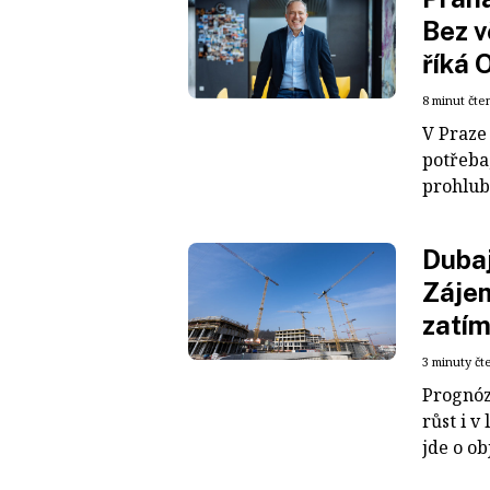
Bez v
říká 
8 minut čte
V Praze
potřeba
prohlubu
Dubaj
Zájem
zatím
3 minuty čt
Prognóz
růst i v
jde o ob