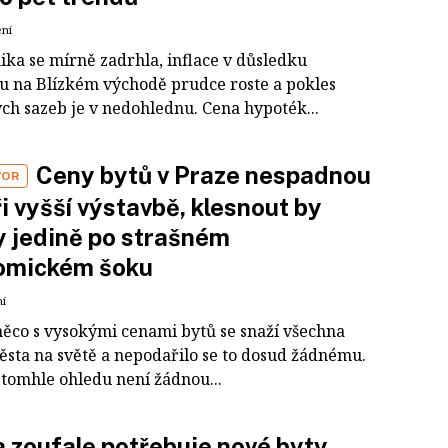
ení
ka se mírně zadrhla, inflace v důsledku
tu na Blízkém východě prudce roste a pokles
ch sazeb je v nedohlednu. Cena hypoték...
Ceny bytů v Praze nespadnou
VOR
ři vyšší výstavbě, klesnout by
 jedině po strašném
omickém šoku
ní
něco s vysokými cenami bytů se snaží všechna
ěsta na světě a nepodařilo se to dosud žádnému.
 tomhle ohledu není žádnou...
 zoufale potřebuje nové byty.