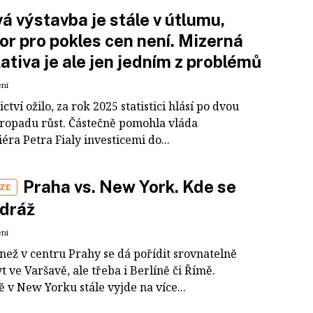
á výstavba je stále v útlumu,
or pro pokles cen není. Mizerná
lativa je ale jen jedním z problémů
ení
ctví ožilo, za rok 2025 statistici hlásí po dvou
propadu růst. Částečně pomohla vláda
ra Petra Fialy investicemi do...
Praha vs. New York. Kde se
IZE
 dráž
ení
než v centru Prahy se dá pořídit srovnatelně
t ve Varšavě, ale třeba i Berlíně či Římě.
 v New Yorku stále vyjde na více...