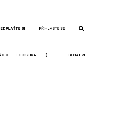
EDPLAŤTE SI
PŘIHLASTE SE
BENATIVE
RÁDCE
LOGISTIKA