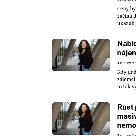
Ceny byt
začíná d
ukazují
Nabíd
nájem
4 minuty čt
Kdy jind
zájemci
to tak v
Růst 
masiv
nemov
3 minuty čt