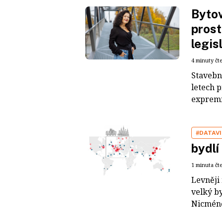
Bytov
prost
legis
4 minuty čt
Stavebni
letech 
expremié
#DATAV
bydlí
1 minuta čt
Levněji 
velký by
Nicméně