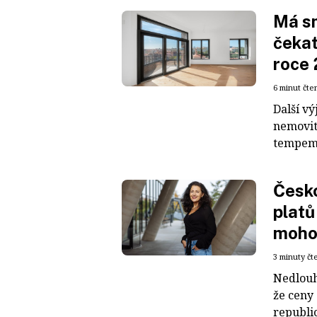
Má s
čekat
roce 
6 minut čte
Další vý
nemovit
tempem,
Česko
platů
moho
3 minuty čt
Nedlouho
že ceny
republic