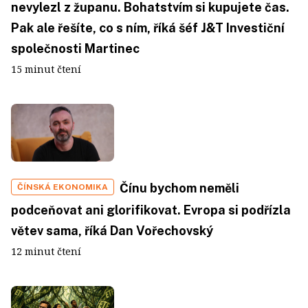
nevylezl z županu. Bohatstvím si kupujete čas.
Pak ale řešíte, co s ním, říká šéf J&T Investiční
společnosti Martinec
15 minut čtení
Čínu bychom neměli
ČÍNSKÁ EKONOMIKA
podceňovat ani glorifikovat. Evropa si podřízla
větev sama, říká Dan Vořechovský
12 minut čtení