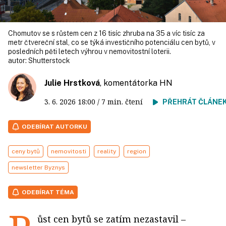
Chomutov se s růstem cen z 16 tisíc zhruba na 35 a víc tisíc za
metr čtvereční stal, co se týká investičního potenciálu cen bytů, v
posledních pěti letech výhrou v nemovitostní loterii.
autor:
Shutterstock
Julie Hrstková
, komentátorka HN
3. 6. 2026
18:00
/ 7 min. čtení
PŘEHRÁT ČLÁNE
ODEBÍRAT AUTORKU
ceny bytů
nemovitosti
reality
region
newsletter Byznys
ODEBÍRAT TÉMA
ůst cen bytů se zatím nezastavil –