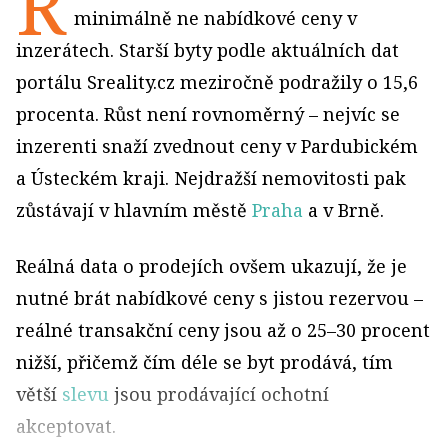
R
minimálně ne nabídkové ceny v
inzerátech. Starší byty podle aktuálních dat
portálu Sreality.cz meziročně podražily o 15,6
procenta. Růst není rovnoměrný – nejvíc se
inzerenti snaží zvednout ceny v Pardubickém
a Ústeckém kraji. Nejdražší nemovitosti pak
zůstávají v hlavním městě
Praha
a v Brně.
Reálná data o prodejích ovšem ukazují, že je
nutné brát nabídkové ceny s jistou rezervou –
reálné transakční ceny jsou až o 25–30 procent
nižší, přičemž čím déle se byt prodává, tím
větší
slevu
jsou prodávající ochotní
akceptovat.