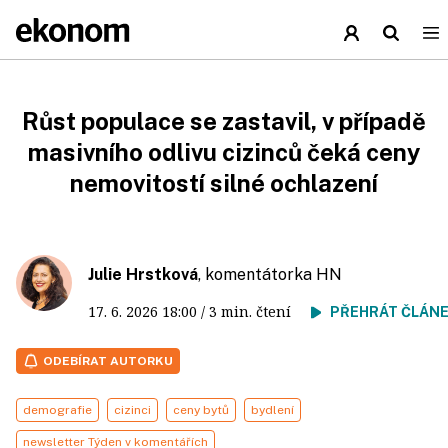
Růst populace se zastavil, v případě
masivního odlivu cizinců čeká ceny
nemovitostí silné ochlazení
Julie Hrstková
, komentátorka HN
17. 6. 2026
18:00
/ 3 min. čtení
PŘEHRÁT ČLÁN
ODEBÍRAT AUTORKU
demografie
cizinci
ceny bytů
bydlení
newsletter Týden v komentářích