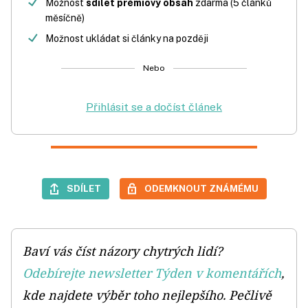
Možnost
sdílet prémiový obsah
zdarma (5 článků
měsíčně)
Možnost ukládat si články na později
Nebo
Přihlásit se a dočíst článek
SDÍLET
ODEMKNOUT ZNÁMÉMU
Baví vás číst názory chytrých lidí?
Odebírejte newsletter Týden v komentářích
,
kde najdete výběr toho nejlepšího. Pečlivě