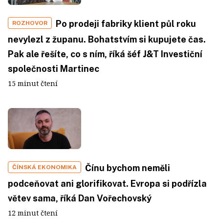
Po prodeji fabriky klient půl roku
ROZHOVOR
nevylezl z županu. Bohatstvím si kupujete čas.
Pak ale řešíte, co s ním, říká šéf J&T Investiční
společnosti Martinec
15 minut čtení
Čínu bychom neměli
ČÍNSKÁ EKONOMIKA
podceňovat ani glorifikovat. Evropa si podřízla
větev sama, říká Dan Vořechovský
12 minut čtení