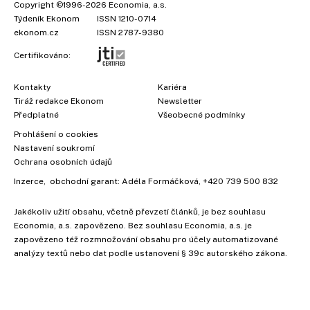
Copyright
©1996-2026
Economia, a.s.
Týdeník Ekonom
ISSN 1210-0714
ekonom.cz
ISSN 2787-9380
Certifikováno:
Kontakty
Kariéra
Tiráž redakce Ekonom
Newsletter
Předplatné
Všeobecné podmínky
Prohlášení o cookies
Nastavení soukromí
Ochrana osobních údajů
Inzerce
, obchodní garant:
Adéla Formáčková
,
+420 739 500 832
Jakékoliv užití obsahu, včetně převzetí článků, je bez souhlasu
×
Economia, a.s. zapovězeno. Bez souhlasu Economia, a.s. je
zapovězeno též rozmnožování obsahu pro účely automatizované
analýzy textů nebo dat podle ustanovení § 39c autorského zákona.