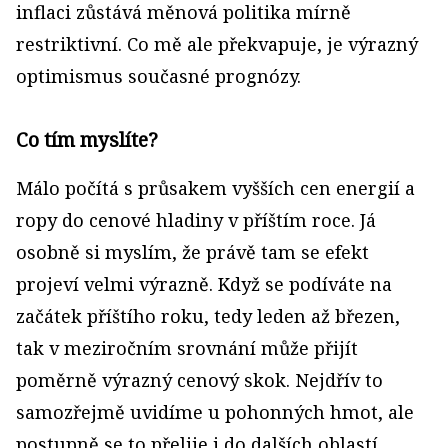
inflaci zůstává měnová politika mírně
restriktivní. Co mě ale překvapuje, je výrazný
optimismus současné prognózy.
Co tím myslíte?
Málo počítá s průsakem vyšších cen energií a
ropy do cenové hladiny v příštím roce. Já
osobně si myslím, že právě tam se efekt
projeví velmi výrazně. Když se podíváte na
začátek příštího roku, tedy leden až březen,
tak v meziročním srovnání může přijít
poměrně výrazný cenový skok. Nejdřív to
samozřejmě uvidíme u pohonných hmot, ale
postupně se to přelije i do dalších oblastí.