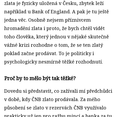
zlata je fyzicky uložená v Česku, zbytek leží
například u Bank of England. A pak je tu ještě
jedna věc. Osobně nejsem příznivcem
hromadění zlata i proto, že bych chtěl vidět
toho člověka, který jednou v nějaké skutečně
vážné krizi rozhodne o tom, že se ten zlatý
poklad začne prodávat. To je politicky i
psychologicky nesmírně těžké rozhodnutí.
Proč by to mělo být tak těžké?
Dovedu si představit, co zažívali mí předchůdci
v době, kdy ČNB zlato prodávala. Za mého
působení se zlato v rezervách ČNB využívalo
prakticky už jen pro ražbu mincí a banka za tu