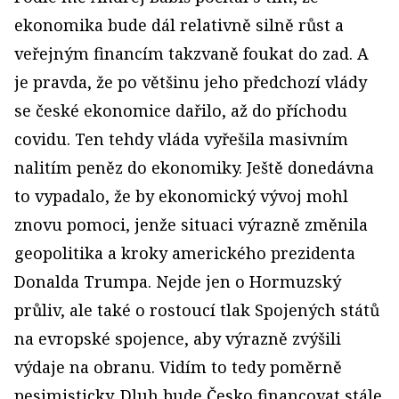
ekonomika bude dál relativně silně růst a
veřejným financím takzvaně foukat do zad. A
je pravda, že po většinu jeho předchozí vlády
se české ekonomice dařilo, až do příchodu
covidu. Ten tehdy vláda vyřešila masivním
nalitím peněz do ekonomiky. Ještě donedávna
to vypadalo, že by ekonomický vývoj mohl
znovu pomoci, jenže situaci výrazně změnila
geopolitika a kroky amerického prezidenta
Donalda Trumpa. Nejde jen o Hormuzský
průliv, ale také o rostoucí tlak Spojených států
na evropské spojence, aby výrazně zvýšili
výdaje na obranu. Vidím to tedy poměrně
pesimisticky. Dluh bude Česko financovat stále