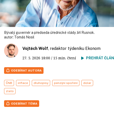
Bývalý guvernér a předseda úřednické vlády Jiří Rusnok.
autor:
Tomáš Nosil
Vojtěch Wolf
, redaktor týdeníku Ekonom
27. 5. 2026
18:00
/ 15 min. čtení
PŘEHRÁT ČLÁ
ODEBÍRAT AUTORA
ČNB
inflace
dluhopisy
penzijní spoření
dolar
zlato
ODEBÍRAT TÉMA