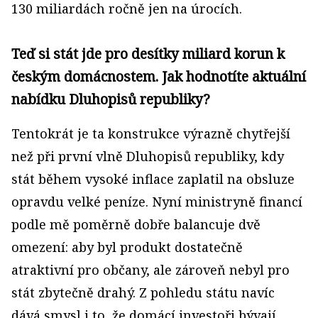
130 miliardách ročně jen na úrocích.
Teď si stát jde pro desítky miliard korun k
českým domácnostem. Jak hodnotíte aktuální
nabídku Dluhopisů republiky?
Tentokrát je ta konstrukce výrazně chytřejší
než při první vlně Dluhopisů republiky, kdy
stát během vysoké inflace zaplatil na obsluze
opravdu velké peníze. Nyní ministryně financí
podle mě poměrně dobře balancuje dvě
omezení: aby byl produkt dostatečně
atraktivní pro občany, ale zároveň nebyl pro
stát zbytečně drahý. Z pohledu státu navíc
dává smysl i to, že domácí investoři bývají