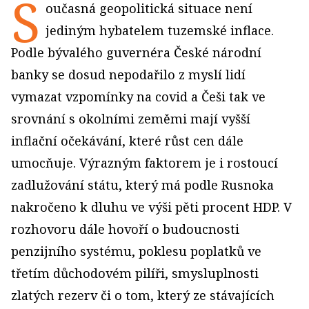
S
oučasná geopolitická situace není
jediným hybatelem tuzemské inflace.
Podle bývalého guvernéra České národní
banky se dosud nepodařilo z myslí lidí
vymazat vzpomínky na covid a Češi tak ve
srovnání s okolními zeměmi mají vyšší
inflační očekávání, které růst cen dále
umocňuje. Výrazným faktorem je i rostoucí
zadlužování státu, který má podle Rusnoka
nakročeno k dluhu ve výši pěti procent HDP. V
rozhovoru dále hovoří o budoucnosti
penzijního systému, poklesu poplatků ve
třetím důchodovém pilíři, smysluplnosti
zlatých rezerv či o tom, který ze stávajících