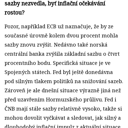
sazby nezvedla, byť inflační očekávání
rostou?
Pozor, například ECB už naznačuje, že by ze
současné úrovně kolem dvou procent mohla
sazby znovu zvýšit. Nedávno také norská
centrální banka zvýšila základní sazbu o čtvrt
procentního bodu. Specifická situace je ve
Spojených státech. Fed byl ještě donedávna
pod silným tlakem politiků na snižování sazeb.
Zároveň je ale dnešní situace výrazně jiná než
před uzavřením Hormuzského průlivu. Fed i
ČNB mají stále sazby relativně vysoko, takže si
mohou dovolit vyčkávat a sledovat, jak silný a
dlouhodobý inflační impulz z aktuální situace