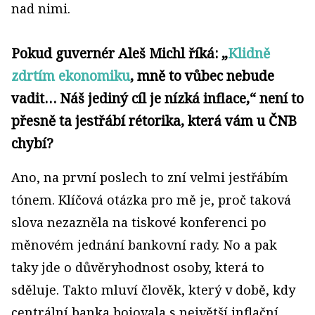
nad nimi.
Pokud guvernér Aleš Michl říká: „
Klidně
zdrtím ekonomiku
, mně to vůbec nebude
vadit… Náš jediný cíl je nízká inflace,“ není to
přesně ta jestřábí rétorika, která vám u ČNB
chybí?
Ano, na první poslech to zní velmi jestřábím
tónem. Klíčová otázka pro mě je, proč taková
slova nezazněla na tiskové konferenci po
měnovém jednání bankovní rady. No a pak
taky jde o důvěryhodnost osoby, která to
sděluje. Takto mluví člověk, který v době, kdy
centrální banka bojovala s největší inflační