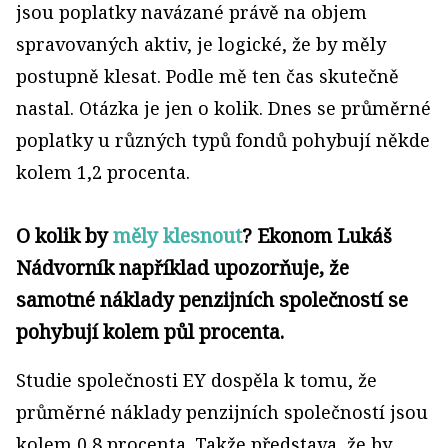
jsou poplatky navázané právě na objem
spravovaných aktiv, je logické, že by měly
postupně klesat. Podle mě ten čas skutečně
nastal. Otázka je jen o kolik. Dnes se průměrné
poplatky u různých typů fondů pohybují někde
kolem 1,2 procenta.
O kolik by
měly klesnout
? Ekonom Lukáš
Nádvorník například upozorňuje, že
samotné náklady penzijních společností se
pohybují kolem půl procenta.
Studie společnosti EY dospěla k tomu, že
průměrné náklady penzijních společností jsou
kolem 0,8 procenta. Takže představa, že by