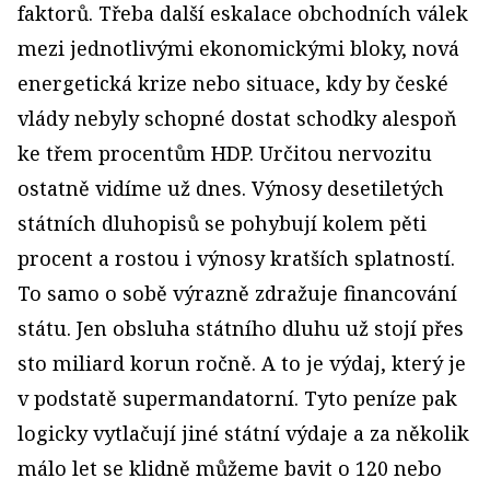
faktorů. Třeba další eskalace obchodních válek
mezi jednotlivými ekonomickými bloky, nová
energetická krize nebo situace, kdy by české
vlády nebyly schopné dostat schodky alespoň
ke třem procentům HDP. Určitou nervozitu
ostatně vidíme už dnes. Výnosy desetiletých
státních dluhopisů se pohybují kolem pěti
procent a rostou i výnosy kratších splatností.
To samo o sobě výrazně zdražuje financování
státu. Jen obsluha státního dluhu už stojí přes
sto miliard korun ročně. A to je výdaj, který je
v podstatě supermandatorní. Tyto peníze pak
logicky vytlačují jiné státní výdaje a za několik
málo let se klidně můžeme bavit o 120 nebo