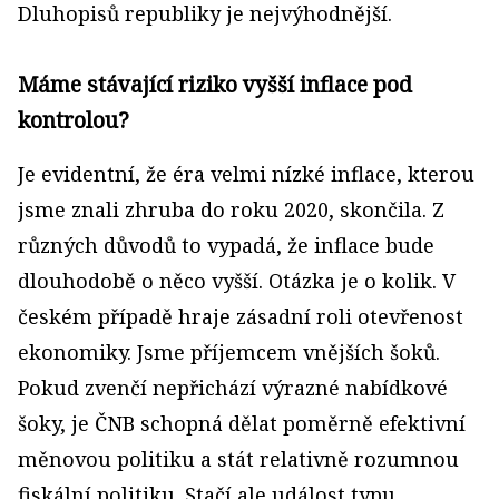
Dluhopisů republiky je nejvýhodnější.
Máme stávající riziko vyšší inflace pod
kontrolou?
Je evidentní, že éra velmi nízké inflace, kterou
jsme znali zhruba do roku 2020, skončila. Z
různých důvodů to vypadá, že inflace bude
dlouhodobě o něco vyšší. Otázka je o kolik. V
českém případě hraje zásadní roli otevřenost
ekonomiky. Jsme příjemcem vnějších šoků.
Pokud zvenčí nepřichází výrazné nabídkové
šoky, je ČNB schopná dělat poměrně efektivní
měnovou politiku a stát relativně rozumnou
fiskální politiku. Stačí ale událost typu