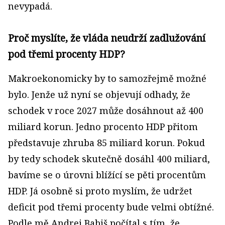
nevypadá.
Proč myslíte, že vláda neudrží zadlužování
pod třemi procenty HDP?
Makroekonomicky by to samozřejmě možné
bylo. Jenže už nyní se objevují odhady, že
schodek v roce 2027 může dosáhnout až 400
miliard korun. Jedno procento HDP přitom
představuje zhruba 85 miliard korun. Pokud
by tedy schodek skutečně dosáhl 400 miliard,
bavíme se o úrovni blížící se pěti procentům
HDP. Já osobně si proto myslím, že udržet
deficit pod třemi procenty bude velmi obtížné.
Podle mě Andrej Babiš počítal s tím, že