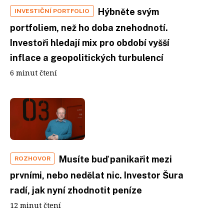
Hýbněte svým
INVESTIČNÍ PORTFOLIO
portfoliem, než ho doba znehodnotí.
Investoři hledají mix pro období vyšší
inflace a geopolitických turbulencí
6 minut čtení
Musíte buď panikařit mezi
ROZHOVOR
prvními, nebo nedělat nic. Investor Šura
radí, jak nyní zhodnotit peníze
12 minut čtení