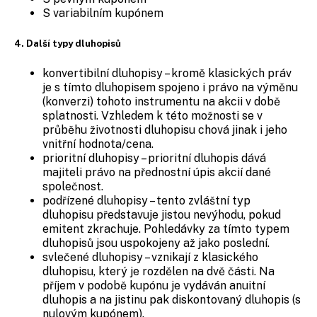
S variabilním kupónem
4. Další typy dluhopisů
konvertibilní dluhopisy – kromě klasických práv
je s tímto dluhopisem spojeno i právo na výměnu
(konverzi) tohoto instrumentu na akcii v době
splatnosti. Vzhledem k této možnosti se v
průběhu životnosti dluhopisu chová jinak i jeho
vnitřní hodnota/cena.
prioritní dluhopisy – prioritní dluhopis dává
majiteli právo na přednostní úpis akcií dané
společnost.
podřízené dluhopisy – tento zvláštní typ
dluhopisu představuje jistou nevýhodu, pokud
emitent zkrachuje. Pohledávky za tímto typem
dluhopisů jsou uspokojeny až jako poslední.
svlečené dluhopisy – vznikají z klasického
dluhopisu, který je rozdělen na dvě části. Na
příjem v podobě kupónu je vydáván anuitní
dluhopis a na jistinu pak diskontovaný dluhopis (s
nulovým kupónem).