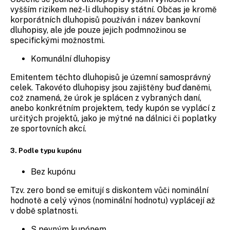
vyšším rizikem než-li dluhopisy státní. Občas je kromě
korporátních dluhopisů používán i název bankovní
dluhopisy, ale jde pouze jejich podmnožinou se
specifickými možnostmi.
Komunální dluhopisy
Emitentem těchto dluhopisů je územní samosprávný
celek. Takovéto dluhopisy jsou zajištěny buď daněmi,
což znamená, že úrok je splácen z vybraných daní,
anebo konkrétním projektem, tedy kupón se vyplácí z
určitých projektů, jako je mýtné na dálnici či poplatky
ze sportovních akcí.
3. Podle typu kupónu
Bez kupónu
Tzv. zero bond se emitují s diskontem vůči nominální
hodnotě a celý výnos (nominální hodnotu) vyplácejí až
v době splatnosti.
S pevným kupónem