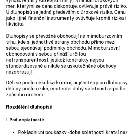
výnosové míry (diskontní míry). Vnímání úrokových
měr, kterými se cena diskontuje, ovlivňuje právě riziko.
U dluhopisů se jedná především o úrokové riziko. Cenu
jako i jiné finanční instrumenty ovlivňuje kromě rizika i
likvidita.
Dluhopisy se převážně obchodují na mimoburzovním
trhu, kde si jednotlivé strany obchodu přímo mezi
sebou sjednávají podmínky obchodu. Mimoburzovní
obchodování s sebou přináší určitou
netransparentnost, jelikož kontrakty nejsou
standardizované a nikde se uskutečněné obchody
nezobrazují.
Dělí se podle několika kritérií, nejčastěji jsou dluhopisy
děleny podle rizika, emitenta, doby splatnosti a podle
způsobu úročení.
Rozdělění dluhopisů
1. Podle splatnosti:
Pokladniční poukázky - doba splatnosti kratší než