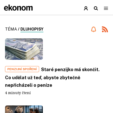
TÉMA
/
DLUHOPISY
Staré penzijko má skončit.
PENZIJNÍ SPOŘENÍ
Co udělat už teď, abyste zbytečně
nepřicházeli o peníze
4 minuty čtení