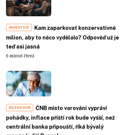
Kam zaparkovat konzervativně
INVESTICE
milion, aby to něco vydělalo? Odpověď už je
teď asi jasná
6 minut čtení
ČNB místo varování vypráví
ROZHOVOR
pohádky, inflace příští rok bude vyšší, než
centrální banka připouští, říká bývalý