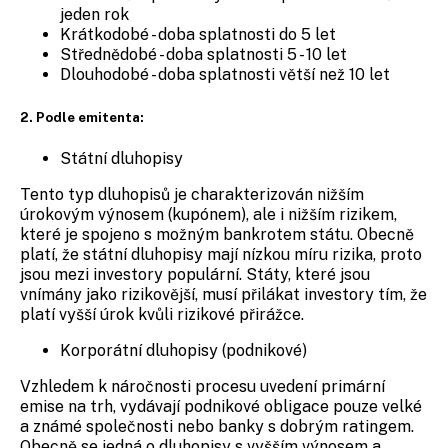
jeden rok
Krátkodobé - doba splatnosti do 5 let
Střednědobé - doba splatnosti 5 - 10 let
Dlouhodobé - doba splatnosti větší než 10 let
2. Podle emitenta:
Státní dluhopisy
Tento typ dluhopisů je charakterizován nižším
úrokovým výnosem (kupónem), ale i nižším rizikem,
které je spojeno s možným bankrotem státu. Obecně
platí, že státní dluhopisy mají nízkou míru rizika, proto
jsou mezi investory populární. Státy, které jsou
vnímány jako rizikovější, musí přilákat investory tím, že
platí vyšší úrok kvůli rizikové přirážce.
Korporátní dluhopisy (podnikové)
Vzhledem k náročnosti procesu uvedení primární
emise na trh, vydávají podnikové obligace pouze velké
a známé společnosti nebo banky s dobrým ratingem.
Obecně se jedná o dluhopisy s vyšším výnosem a