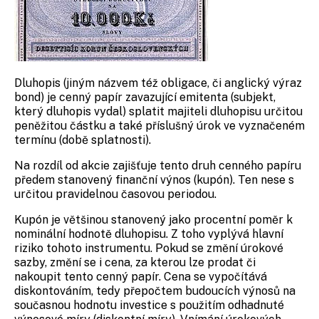
Dluhopis (jiným názvem též obligace, či anglický výraz
bond) je cenný papír zavazující emitenta (subjekt,
který dluhopis vydal) splatit majiteli dluhopisu určitou
peněžitou částku a také příslušný úrok ve vyznačeném
termínu (době splatnosti).
Na rozdíl od akcie zajišťuje tento druh cenného papíru
předem stanovený finanční výnos (kupón). Ten nese s
určitou pravidelnou časovou periodou.
Kupón je většinou stanovený jako procentní poměr k
nominální hodnotě dluhopisu. Z toho vyplývá hlavní
riziko tohoto instrumentu. Pokud se změní úrokové
sazby, změní se i cena, za kterou lze prodat či
nakoupit tento cenný papír. Cena se vypočítává
diskontováním, tedy přepočtem budoucích výnosů na
současnou hodnotu investice s použitím odhadnuté