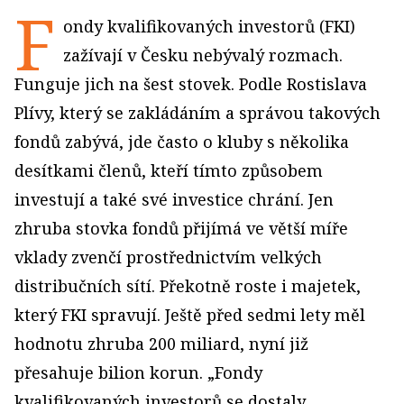
F
ondy kvalifikovaných investorů (FKI)
zažívají v Česku nebývalý rozmach.
Funguje jich na šest stovek. Podle Rostislava
Plívy, který se zakládáním a správou takových
fondů zabývá, jde často o kluby s několika
desítkami členů, kteří tímto způsobem
investují a také své investice chrání. Jen
zhruba stovka fondů přijímá ve větší míře
vklady zvenčí prostřednictvím velkých
distribučních sítí. Překotně roste i majetek,
který FKI spravují. Ještě před sedmi lety měl
hodnotu zhruba 200 miliard, nyní již
přesahuje bilion korun. „Fondy
kvalifikovaných investorů se dostaly