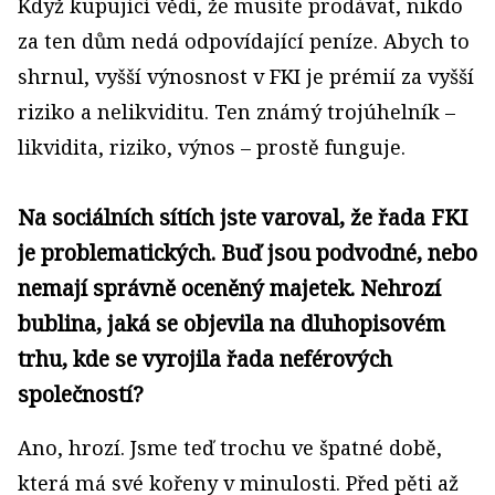
Když kupující vědí, že musíte prodávat, nikdo
za ten dům nedá odpovídající peníze. Abych to
shrnul, vyšší výnosnost v FKI je prémií za vyšší
riziko a nelikviditu. Ten známý trojúhelník –
likvidita, riziko, výnos – prostě funguje.
Na sociálních sítích jste varoval, že řada FKI
je problematických. Buď jsou podvodné, nebo
nemají správně oceněný majetek. Nehrozí
bublina, jaká se objevila na dluhopisovém
trhu, kde se vyrojila řada neférových
společností?
Ano, hrozí. Jsme teď trochu ve špatné době,
která má své kořeny v minulosti. Před pěti až