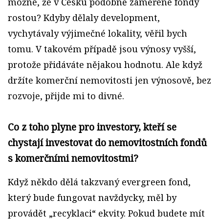
možné, že v Česku podobně zaměřené fondy
rostou? Kdyby dělaly development,
vychytávaly výjimečné lokality, věřil bych
tomu. V takovém případě jsou výnosy vyšší,
protože přidáváte nějakou hodnotu. Ale když
držíte komerční nemovitosti jen výnosově, bez
rozvoje, přijde mi to divné.
Co z toho plyne pro investory, kteří se
chystají investovat do nemovitostních fondů
s komerčními nemovitostmi?
Když někdo dělá takzvaný evergreen fond,
který bude fungovat navždycky, měl by
provádět „recyklaci“ ekvity. Pokud budete mít