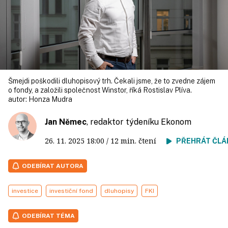
Šmejdi poškodili dluhopisový trh. Čekali jsme, že to zvedne zájem
o fondy, a založili společnost Winstor, říká Rostislav Plíva.
autor:
Honza Mudra
Jan Němec
, redaktor týdeníku Ekonom
26. 11. 2025
18:00
/ 12 min. čtení
PŘEHRÁT ČLÁ
ODEBÍRAT AUTORA
investice
investiční fond
dluhopisy
FKI
ODEBÍRAT TÉMA