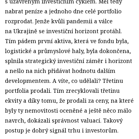
s uzavřeným investičním cyklem. Měl tedy
nabrat peníze a jednoho dne celé portfolio
rozprodat. Jenže kvůli pandemii a válce
na Ukrajině se investiční horizont protáhl.
Tím pádem první aktiva, která ve fondu byla,
logistické a průmyslové haly, byla dokončena,
splnila strategický investiční záměr i horizont
a nešlo na nich přidávat hodnotu dalším
developmentem. A víte, co udělali? Třetinu
portfolia prodali. Tím zrecyklovali třetinu
ekvity a díky tomu, že prodali za ceny, na které
byly ty nemovitosti oceněné a ještě něco málo
navrch, dokázali správnost valuací. Takový
postup je dobrý signál trhu i investorům.