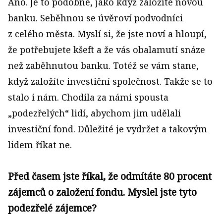
Ano. Je to podobné, jako když založíte novou
banku. Seběhnou se úvěroví podvodníci
z celého města. Myslí si, že jste noví a hloupí,
že potřebujete kšeft a že vás obalamutí snáze
než zaběhnutou banku. Totéž se vám stane,
když založíte investiční společnost. Takže se to
stalo i nám. Chodila za námi spousta
„podezřelých“ lidí, abychom jim udělali
investiční fond. Důležité je vydržet a takovým
lidem říkat ne.
Před časem jste říkal, že odmítáte 80 procent
zájemců o založení fondu. Myslel jste tyto
podezřelé zájemce?