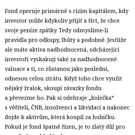
Fond operuje primárně s cizím kapitálem, kdy
investor může kdykoliv přijít a říct, že chce
svoje peníze zpátky. Tedy odmyslíme‑li
pravidla pro odkupy, lhůty a podobně. Jestliže
ale máte aktiva nadhodnocená, odcházející
investoři vyskakují také za nadhodnocené
valuace a ti, co zůstanou jako poslední,
odnesou celou ztrátu. Když toho chce využít
nějaký žralok, skoupí závazky fondu
a převezme ho. Pak si odehraje „kolečka“
s věřiteli, ČNB, insolvencí a likvidací a nakonec
dojde k aktivům, která koupil za hubičku.
Pokud je fond špatně řízen, je to zlatý důl pro