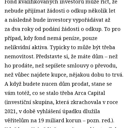
Fond kvalifikovaných investorů může říct, že
nebude přijímat žádosti o odkup několik let
a následně bude investory vypořádávat až
za dva roky od podání žádosti o odkup. To pro
případ, kdy fond nemá peníze, pouze
nelikvidní aktiva. Typicky to může být třeba
nemovitost. Představte si, že máte dům – než
ho prodáte, než sepíšete smlouvy o převodu,
než vůbec najdete kupce, nějakou dobu to trvá.
A když budete nucen dům prodat, stane se
vám totéž, co se stalo třeba Arca Capital
(investiční skupina, která zkrachovala v roce
2021, v době vyhlášení úpadku dlužila
věřitelům na 19 miliard korun – pozn. red.).