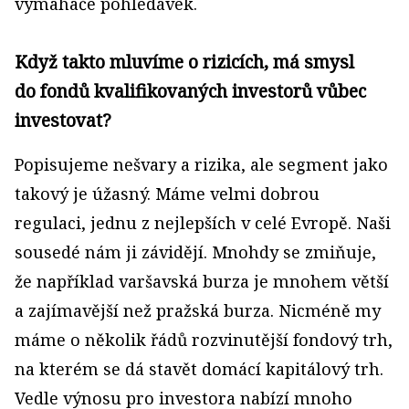
vymahače pohledávek.
Když takto mluvíme o rizicích, má smysl
do fondů kvalifikovaných investorů vůbec
investovat?
Popisujeme nešvary a rizika, ale segment jako
takový je úžasný. Máme velmi dobrou
regulaci, jednu z nejlepších v celé Evropě. Naši
sousedé nám ji závidějí. Mnohdy se zmiňuje,
že například varšavská burza je mnohem větší
a zajímavější než pražská burza. Nicméně my
máme o několik řádů rozvinutější fondový trh,
na kterém se dá stavět domácí kapitálový trh.
Vedle výnosu pro investora nabízí mnoho