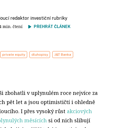
doucí redaktor investiční rubriky
 4 min. čtení
PŘEHRÁT ČLÁNEK
private equity
dluhopisy
J&T Banka
ši zbohatli v uplynulém roce nejvíce za
h pět let a jsou optimističtí i ohledně
oucího. I přes vysoký růst
akciových
plynulých měsících
si od nich slibují