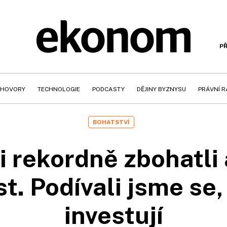
PŘ
HOVORY
TECHNOLOGIE
PODCASTY
DĚJINY BYZNYSU
PRÁVNÍ 
BOHATSTVÍ
i rekordně zbohatli 
st. Podívali jsme se
investují