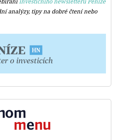
ebírání
investičního newsletteru Peníze
ní analýzy, tipy na dobré čtení nebo