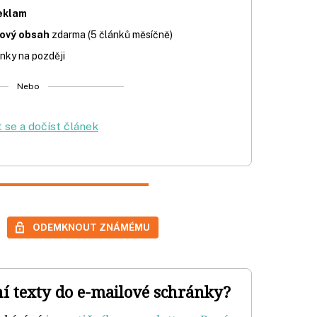
eklam
iový obsah
zdarma (5 článků měsíčně)
nky na později
Nebo
t se a dočíst článek
ODEMKNOUT ZNÁMÉMU
ní texty do e-mailové schránky?