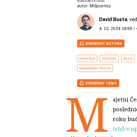
Ilustrační foto.
autor:
Midjourney
David Busta
, ve
4. 12. 2024
18:00
/
ODEBÍRAT AUTORA
investice
milionář
akcie
newsletter Peníze
ODEBÍRAT TÉMA
M
ajetní Če
posledníc
roku bud
trhů v u