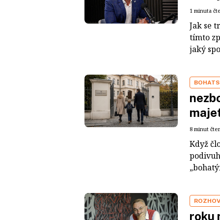
1 minuta čt
Jak se t
tímto z
jaký sp
BOHATS
nezbo
maje
8 minut čte
Když čl
podivuh
„bohatým
ROZHO
roku 