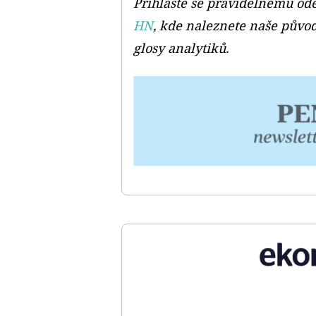
Přihlaste se pravidelnému od
HN
, kde naleznete naše původ
glosy analytiků.