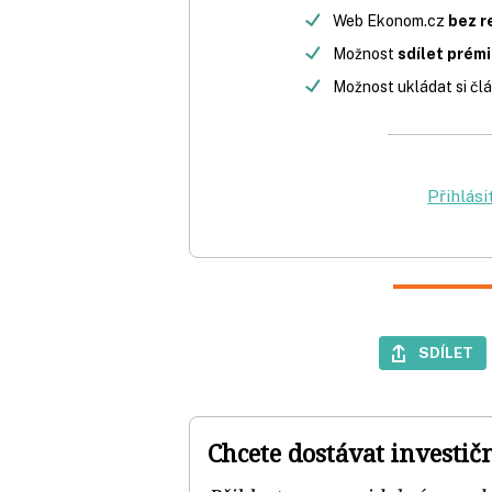
Web Ekonom.cz
bez r
Možnost
sdílet prém
Možnost ukládat si člá
Přihlási
SDÍLET
Chcete dostávat investič