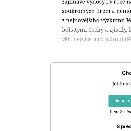
zajímavé výnosy i v roce n
soukromých firem a nemov
z nejnovějšího výzkumu W
bohatými Čechy a zjistil
věří nejvíce a co plánují dě
Chc
Ještě na 
PŘEDPLAT
První 2 měs
S pře