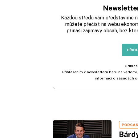
Newsletter
Každou středu vám představíme nej
můžete přečíst na webu ekonom.
přináší zajímavý obsah, bez kte
PŘIH
Odhlási
Přihlášením k newsletteru beru na vědomí,
informací o zásadách o
PODCA
Bárdy