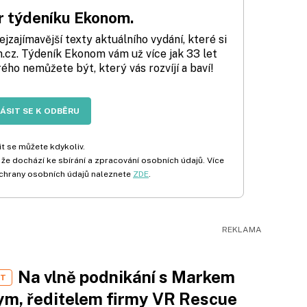
 týdeníku Ekonom.
zajímavější texty aktuálního vydání, které si
cz. Týdeník Ekonom vám už více jak 33 let
rého nemůžete být, který vás rozvíjí a baví!
LÁSIT SE K ODBĚRU
t se můžete kdykoliv.
 že dochází ke sbírání a zpracování osobních údajů. Více
chrany osobních údajů naleznete
ZDE
.
Na vlně podnikání s Markem
ST
m, ředitelem firmy VR Rescue