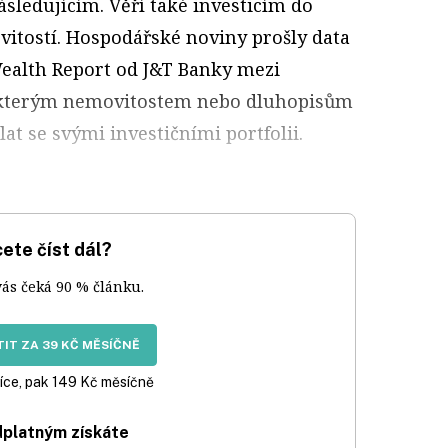
ásledujícím. Věří také investicím do
itostí. Hospodářské noviny prošly data
ealth Report od J&T Banky mezi
y, kterým nemovitostem nebo dluhopisům
lat se svými investičními portfolii.
ete číst dál?
vás čeká 90 % článku.
IT ZA 39 KČ MĚSÍČNĚ
íce, pak 149 Kč měsíčně
dplatným získáte