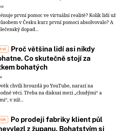
ení
rénuje první pomoc ve virtuální realitě? Kolik lidí už
působem v Česku kurz první pomoci absolvovalo? A
olečenský dopad...
Proč většina lidí asi nikdy
TVÍ
hatne. Co skutečně stojí za
tkem bohatých
ní
ověk chvíli brouzdá po YouTube, narazí na
odné věci. Třeba na diskusi mezi „chudými“ a
i“, v níž...
Po prodeji fabriky klient půl
VOR
nevylezl z županu. Bohatstvím si