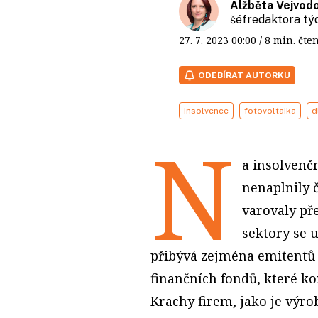
Alžběta Vejvod
šéfredaktora t
27. 7. 2023
00:00
/ 8 min. č
ODEBÍRAT AUTORKU
insolvence
fotovoltaika
d
N
a insolvenčn
nenaplnily 
varovaly př
sektory se u
přibývá zejména emitentů 
finančních fondů, které ko
Krachy firem, jako je výro