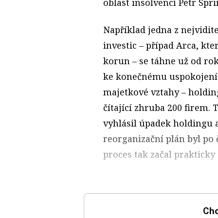
oblast insolvencí Petr Spri
Například jedna z nejvidit
investic – případ Arca, kt
korun – se táhne už od rok
ke konečnému uspokojení v
majetkové vztahy – holdin
čítající zhruba 200 firem.
vyhlásil úpadek holdingu a
reorganizační plán byl po 
proces tak začal prakticky
Chc