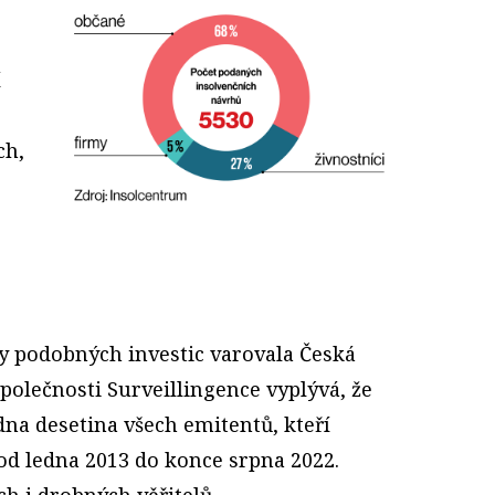
í
ch,
ky podobných investic varovala Česká
polečnosti Surveillingence vyplývá, že
edna desetina všech emitentů, kteří
od ledna 2013 do konce srpna 2022.
ích i drobných věřitelů.