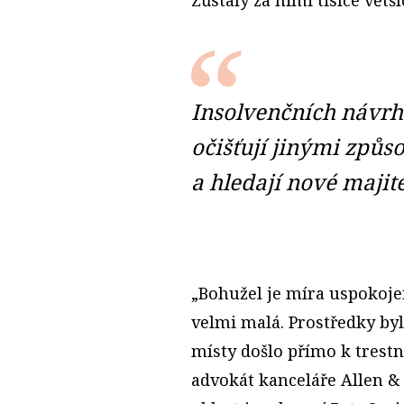
Insolvenčních návrhů
očišťují jinými způs
a hledají nové majite
„Bohužel je míra uspokojen
velmi malá. Prostředky by
místy došlo přímo k trest
advokát kanceláře Allen &