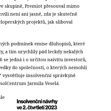
 ve skupině, Premiot přesouval mimo
víli není ani jasné, zda je skutečně
eloperských projektů, jak sliboval
ěných podmínek emise dluhopisů, které
ly, a tím urychlily pád leckdy nekalých
 se jedná i o určitou naivitu investorů,
tředky do společností, o kterých nemohli
“ vysvětluje insolvenční správkyně
nsolCentrum Jarmila Veselá.
ale