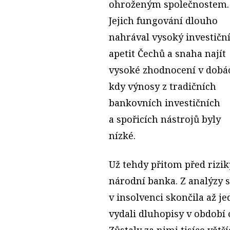
ohroženým společnostem.
Jejich fungování dlouho
nahrával vysoký investičn
apetit Čechů a snaha najít
vysoké zhodnocení v dobá
kdy výnosy z tradičních
bankovních investičních
a spořicích nástrojů byly
nízké.
Už tehdy přitom před rizi
národní banka. Z analýzy s
v insolvenci skončila až j
vydali dluhopisy v období 
Zůstaly za nimi tisíce větš