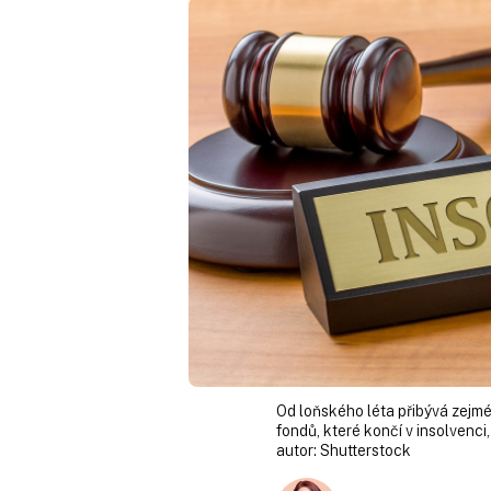
Od loňského léta přibývá zejmé
fondů, které končí v insolvenci
autor:
Shutterstock