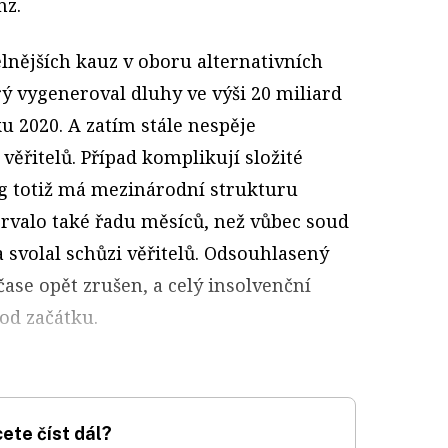
nz.
elnějších kauz v oboru alternativních
erý vygeneroval dluhy ve výši 20 miliard
u 2020. A zatím stále nespěje
ěřitelů. Případ komplikují složité
g totiž má mezinárodní strukturu
 Trvalo také řadu měsíců, než vůbec soud
 svolal schůzi věřitelů. Odsouhlasený
čase opět zrušen, a celý insolvenční
 od začátku.
ete číst dál?