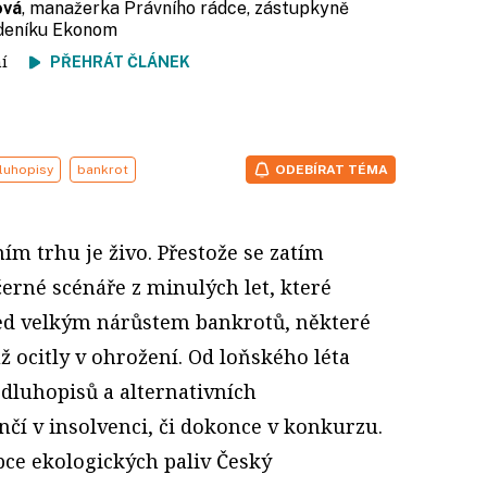
ová
, manažerka Právního rádce, zástupkyně
ýdeníku Ekonom
tení
PŘEHRÁT ČLÁNEK
luhopisy
bankrot
ODEBÍRAT TÉMA
ím trhu je živo. Přestože se zatím
černé scénáře z minulých let, které
ed velkým nárůstem bankrotů, některé
ž ocitly v ohrožení. Od loňského léta
dluhopisů a alternativních
nčí v insolvenci, či dokonce v konkurzu.
bce ekologických paliv Český