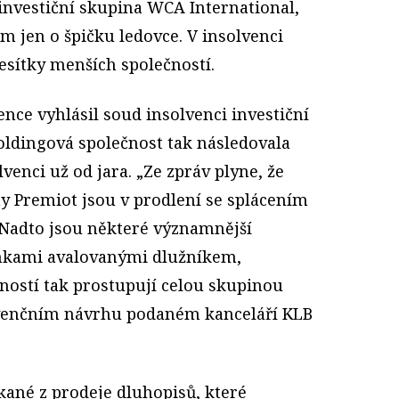
nvestiční skupina WCA International,
tom jen o špičku ledovce. V insolvenci
esítky menších společností.
nce vyhlásil soud insolvenci investiční
ldingová společnost tak následovala
lvenci už od jara. „Ze zpráv plyne, že
ny Premiot jsou v prodlení se splácením
. Nadto jsou některé významnější
nkami avalovanými dlužníkem,
ností tak prostupují celou skupinou
olvenčním návrhu podaném kanceláří KLB
kané z prodeje dluhopisů, které