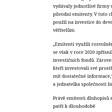
vydávaly jednotlivé firmy
původní emitenty. V tuto ch
použil na investice do dev
věřitelům.
„Emitenti využili rozvoln
se však v roce 2020 zpřísni
investičních fondů. Zároveň
kteří investovali své pros
mít dostatečné informace,
a jednatelka společnosti I
Právě emitenti dluhopisů 
patří k dlouhodobě