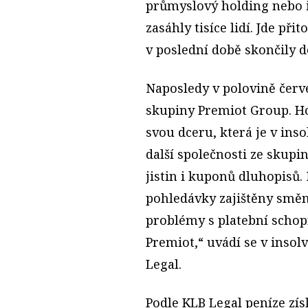
průmyslový holding nebo i
zasáhly tisíce lidí. Jde při
v poslední době skončily d
Naposledy v polovině červe
skupiny Premiot Group. Ho
svou dceru, která je v inso
další společnosti ze skupi
jistin i kuponů dluhopisů
pohledávky zajištěny smě
problémy s platební schop
Premiot,“ uvádí se v ins
Legal.
Podle KLB Legal peníze zís