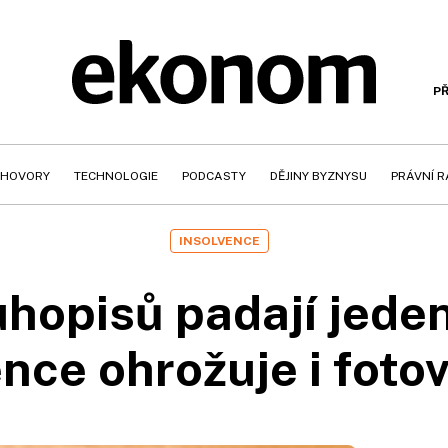
PŘ
HOVORY
TECHNOLOGIE
PODCASTY
DĚJINY BYZNYSU
PRÁVNÍ 
INSOLVENCE
uhopisů padají jede
nce ohrožuje i foto