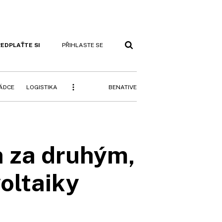
EDPLAŤTE SI
PŘIHLASTE SE
BENATIVE
RÁDCE
LOGISTIKA
n za druhým,
voltaiky