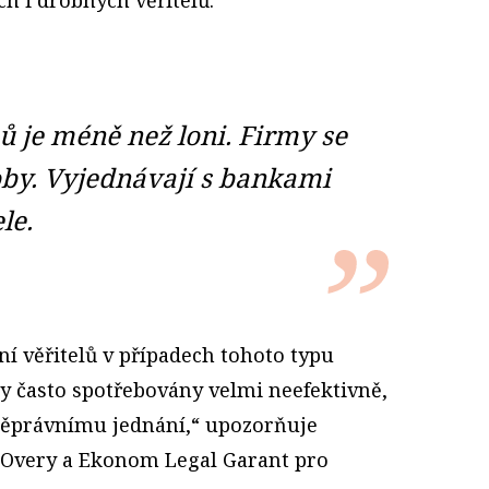
 je méně než loni. Firmy se
oby. Vyjednávají s bankami
le.
í věřitelů v případech tohoto typu
ly často spotřebovány velmi neefektivně,
něprávnímu jednání,“ upozorňuje
 Overy a Ekonom Legal Garant pro