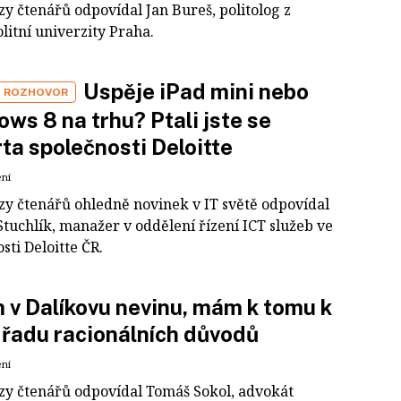
y čtenářů odpovídal Jan Bureš, politolog z
litní univerzity Praha.
Uspěje iPad mini nebo
E ROZHOVOR
ws 8 na trhu? Ptali jste se
ta společnosti Deloitte
ení
zy čtenářů ohledně novinek v IT světě odpovídal
tuchlík, manažer v oddělení řízení ICT služeb ve
sti Deloitte ČR.
 v Dalíkovu nevinu, mám k tomu k
řadu racionálních důvodů
ení
zy čtenářů odpovídal Tomáš Sokol, advokát