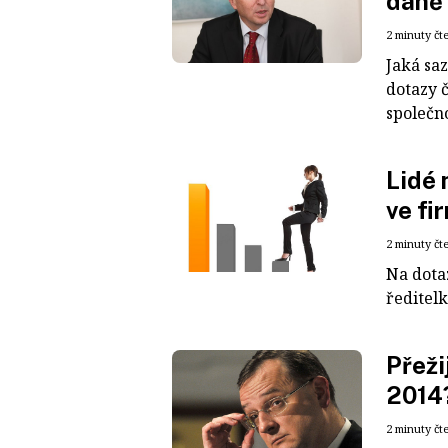
daně 
2 minuty čt
Jaká sa
dotazy č
společn
Lidé 
ve fi
2 minuty čt
Na dota
ředitel
Přeži
2014
2 minuty čt