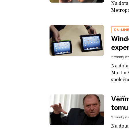
Na dotaz
Metropo
ON-LIN
Windo
exper
2 minuty čt
Na dota
Martin S
společno
Věřím
tomu 
2 minuty čt
Na dota