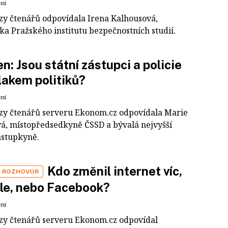
ení
zy čtenářů odpovídala Irena Kalhousová,
ka Pražského institutu bezpečnostních studií.
en: Jsou státní zástupci a policie
lakem politiků?
ení
zy čtenářů serveru Ekonom.cz odpovídala Marie
á, místopředsedkyně ČSSD a bývalá nejvyšší
ástupkyně.
Kdo změnil internet víc,
E ROZHOVOR
le, nebo Facebook?
ení
zy čtenářů serveru Ekonom.cz odpovídal