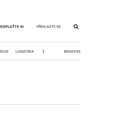
EDPLAŤTE SI
PŘIHLASTE SE
BENATIVE
RÁDCE
LOGISTIKA