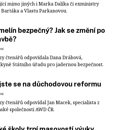
ící mimo jiných i Marka Dalíka či exministry
 Bartáka a Vlastu Parkanovou.
melín bezpečný? Jak se změní po
avbě?
ení
zy čtenářů odpovídala Dana Drábová,
kyně Státního úřadu pro jadernou bezpečnost.
 jste se na důchodovou reformu
ení
zy čtenářů odpovídal Jan Macek, specialista z
ské společnosti AWD ČR.
é školy trpí masovostí výuky