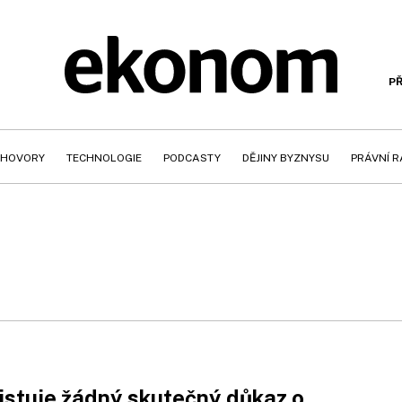
PŘ
HOVORY
TECHNOLOGIE
PODCASTY
DĚJINY BYZNYSU
PRÁVNÍ 
stuje žádný skutečný důkaz o