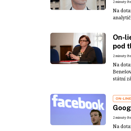
2 minuty čt
Na dota
analytič
On-li
pod t
2 minuty čt
Na dota
Benešov
státní z
ON-LIN
Goog
2 minuty čt
Na dota