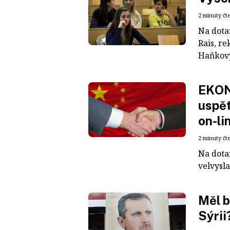
2 minuty čt
Na dota
Rais, r
Haňkovy 
EKON
uspět
on-li
2 minuty čt
Na dota
velvysla
Měl b
Sýrii