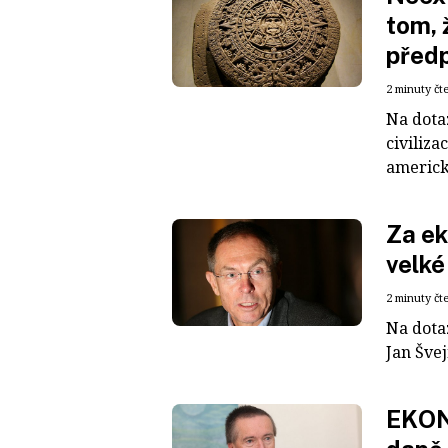
tom, 
před
2 minuty čt
Na dota
civiliza
americký
Za ek
velké
2 minuty čt
Na dota
Jan Švej
EKON