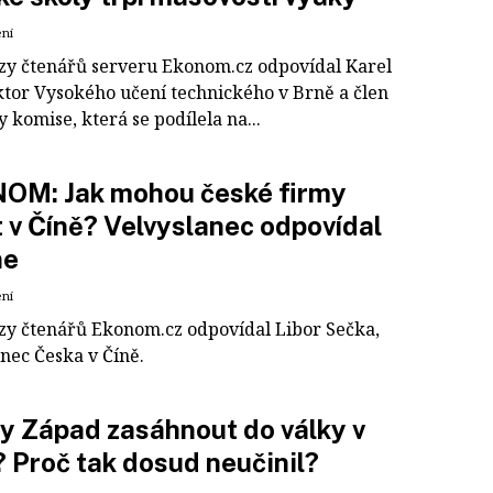
ení
zy čtenářů serveru Ekonom.cz odpovídal Karel
ektor Vysokého učení technického v Brně a člen
komise, která se podílela na...
OM: Jak mohou české firmy
 v Číně? Velvyslanec odpovídal
ne
ení
zy čtenářů Ekonom.cz odpovídal Libor Sečka,
nec Česka v Číně.
y Západ zasáhnout do války v
? Proč tak dosud neučinil?