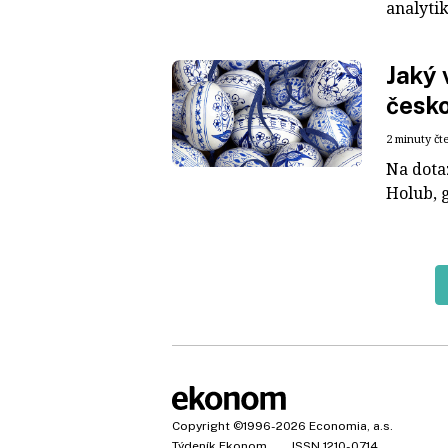
analytik
Jaký 
česko
2 minuty čt
Na dota
Holub, 
Copyright
©1996-2026
Economia, a.s.
Týdeník Ekonom
ISSN 1210-0714