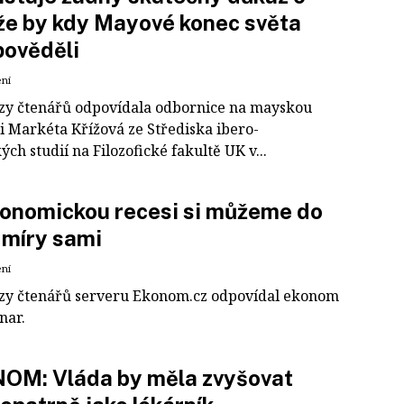
že by kdy Mayové konec světa
pověděli
ení
zy čtenářů odpovídala odbornice na mayskou
ci Markéta Křížová ze Střediska ibero-
ch studií na Filozofické fakultě UK v...
onomickou recesi si můžeme do
 míry sami
ení
zy čtenářů serveru Ekonom.cz odpovídal ekonom
nar.
OM: Vláda by měla zvyšovat