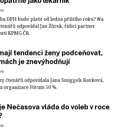
opatrně jako lékárník
ení
zba DPH bude platit od ledna příštího roku? Na
tenářů odpovídal Jan Žůrek, řídící partner
osti KPMG ČR.
mají tendenci ženy podceňovat,
rmách je znevýhodňují
ení
zy čtenářů odpovídala Jana Smiggels Kavková,
ka organizace Fórum 50 %.
je Nečasova vláda do voleb v roce
?
ení