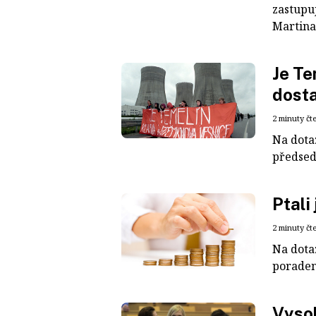
zastupuj
Martina
Je Te
dost
2 minuty čt
Na dota
předsed
Ptali
2 minuty čt
Na dota
poraden
Vysok